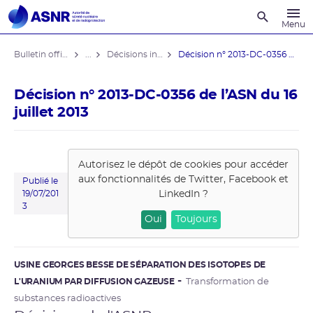
Recherche
Menu
Bulletin officiel de l'ASNR
...
Décisions individuelles
Décision n° 2013-DC-0356 de l’ASN ...
Décision n° 2013-DC-0356 de l’ASN du 16
juillet 2013
Autorisez le dépôt de cookies pour accéder
aux fonctionnalités de
Twitter, Facebook et
Publié le
LinkedIn
?
19/07/201
3
Oui
Toujours
USINE GEORGES BESSE DE SÉPARATION DES ISOTOPES DE
L'URANIUM PAR DIFFUSION GAZEUSE
Transformation de
substances radioactives