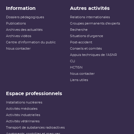
Information
Autres activités
Dossiers pédagogiques
Relations internationales
Publications
Groupes permanents d'experts
Archives des actualités
Recherche
Archives vidéos
Situations d'urgence
Centre d'information du public
Post-accident
Nous contacter
Conseils et comités
Appuis techniques de l'ASNR
CLI
HCTISN
Nous contacter
Liens utiles
Espace professionnels
Installations nucléaires
Activités médicales
Activités industrielles
Activités vétérinaires
Transport de substances radioactives
Agréments, contrôles et mesures