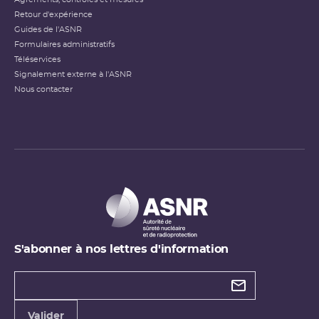
Retour d'expérience
Guides de l'ASNR
Formulaires administratifs
Téléservices
Signalement externe à l'ASNR
Nous contacter
S'abonner à nos lettres d'information
Types de
newsletter
Adresse
Valider