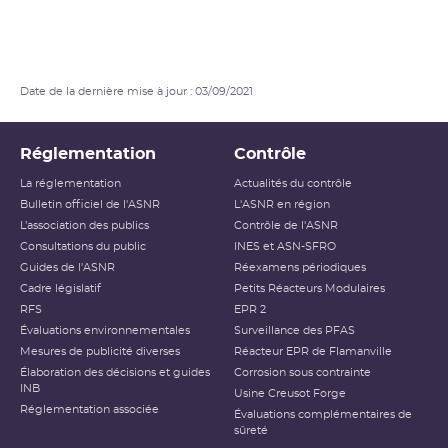
Date de la dernière mise à jour : 03/09/2021
Réglementation
Contrôle
La réglementation
Actualités du contrôle
Bulletin officiel de l'ASNR
L'ASNR en région
L’association des publics
Contrôle de l'ASNR
Consultations du public
INES et ASN-SFRO
Guides de l'ASNR
Réexamens périodiques
Cadre législatif
Petits Réacteurs Modulaires
RFS
EPR 2
Évaluations environnementales
Surveillance des PFAS
Mesures de publicité diverses
Réacteur EPR de Flamanville
Élaboration des décisions et guides
Corrosion sous contrainte
INB
Usine Creusot Forge
Réglementation associée
Évaluations complémentaires de
sûreté