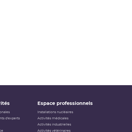
ités
Espace professionnels
ionales
Installations nucléaires
ts d'experts
Activités médicales
Activités industrielles
ce
Activités vétérinaires