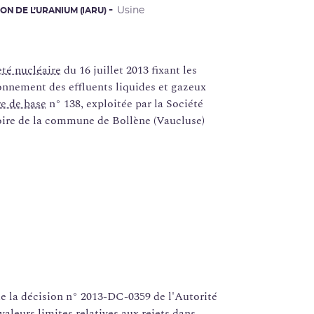
Usine
ON DE L’URANIUM (IARU)
eté nucléaire
du 16 juillet 2013 fixant les
ironnement des effluents liquides et gazeux
re de base
n° 138, exploitée par la Société
itoire de la commune de Bollène (Vaucluse)
e la décision n° 2013-DC-0359 de l'Autorité
 valeurs limites relatives aux rejets dans