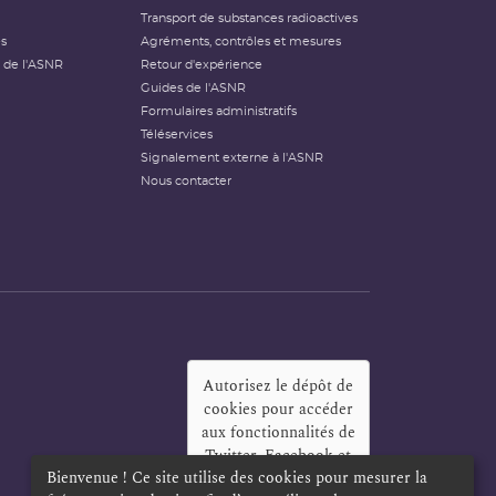
Transport de substances radioactives
és
Agréments, contrôles et mesures
 de l'ASNR
Retour d'expérience
Guides de l'ASNR
Formulaires administratifs
Téléservices
Signalement externe à l'ASNR
Nous contacter
Autorisez le dépôt de
cookies pour accéder
aux fonctionnalités de
Twitter, Facebook et
Bienvenue ! Ce site utilise des cookies pour mesurer la
LinkedIn
?