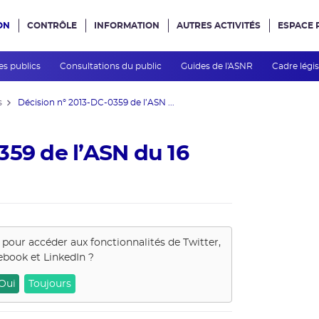
ON
CONTRÔLE
INFORMATION
AUTRES ACTIVITÉS
ESPACE 
e site
es publics
Consultations du public
Guides de l'ASNR
Cadre légis
s
Décision n° 2013-DC-0359 de l’ASN ...
359 de l’ASN du 16
s pour accéder aux fonctionnalités de
Twitter,
ebook et LinkedIn
?
Oui
Toujours