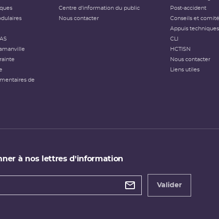
iques
Centre d'information du public
Post-accident
dulaires
Nous contacter
Conseils et comit
Appuis techniques
FAS
CLI
amanville
HCTISN
rainte
Nous contacter
e
Liens utiles
émentaires de
ner à nos lettres d'information
 de
etter
Valider
e