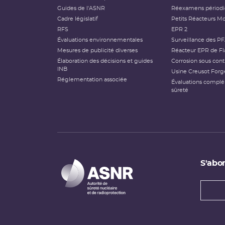
Guides de l'ASNR
Réexamens périod
Cadre législatif
Petits Réacteurs Mo
RFS
EPR 2
Évaluations environnementales
Surveillance des P
Mesures de publicité diverses
Réacteur EPR de Fl
Élaboration des décisions et guides
Corrosion sous cont
INB
Usine Creusot Forg
Réglementation associée
Évaluations compl
sûreté
S'abon
Types
newsl
Adress
e-