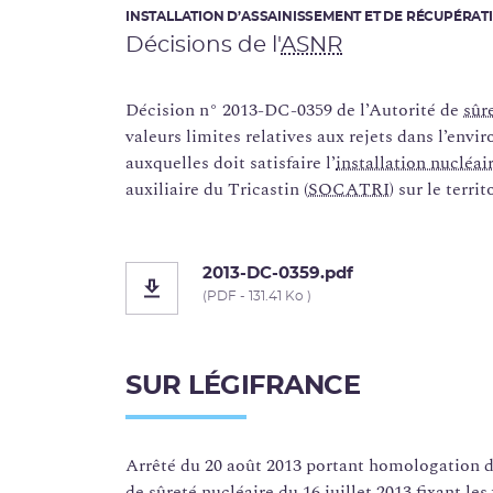
INSTALLATION D’ASSAINISSEMENT ET DE RÉCUPÉRATI
Décisions de l'
ASNR
Décision n° 2013-DC-0359 de l’Autorité de
sûr
valeurs limites relatives aux rejets dans l’env
auxquelles doit satisfaire l’
installation nucléai
auxiliaire du Tricastin (
SOCATRI
) sur le terr
2013-DC-0359.pdf
(PDF - 131.41 Ko )
SUR LÉGIFRANCE
Arrêté du 20 août 2013 portant homologation d
de sûreté nucléaire du 16 juillet 2013 fixant les