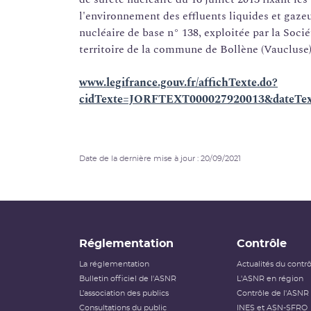
l'environnement des effluents liquides et gazeux
nucléaire de base n° 138, exploitée par la Soci
territoire de la commune de Bollène (Vaucluse
www.legifrance.gouv.fr/affichTexte.do?
cidTexte=JORFTEXT000027920013&dateText
Date de la dernière mise à jour : 20/09/2021
Réglementation
Contrôle
La réglementation
Actualités du contr
Bulletin officiel de l'ASNR
L'ASNR en région
L’association des publics
Contrôle de l'ASNR
Consultations du public
INES et ASN-SFRO