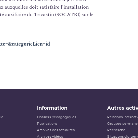
 auxquelles doit satisfaire l'installation
été auxiliaire du Tricastin (SOCATRI) sur le
)
e=&categorieLien=id
Information
Autres activ
ôle
Dossiers pédagogiques
Relations internat
Publications
Groupes permanen
Archives des actualités
Recherche
Archives vidéos
Situations d'urgen