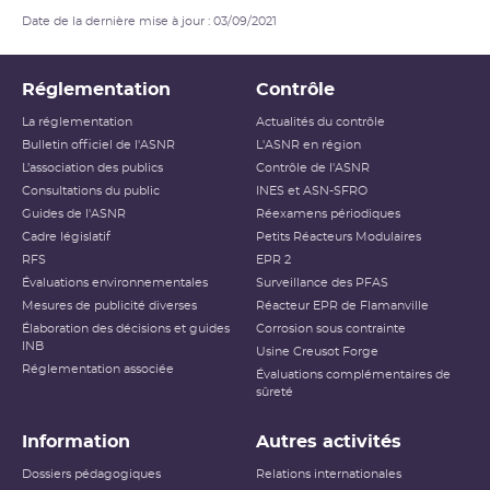
Date de la dernière mise à jour : 03/09/2021
Réglementation
Contrôle
La réglementation
Actualités du contrôle
Bulletin officiel de l'ASNR
L'ASNR en région
L’association des publics
Contrôle de l'ASNR
Consultations du public
INES et ASN-SFRO
Guides de l'ASNR
Réexamens périodiques
Cadre législatif
Petits Réacteurs Modulaires
RFS
EPR 2
Évaluations environnementales
Surveillance des PFAS
Mesures de publicité diverses
Réacteur EPR de Flamanville
Élaboration des décisions et guides
Corrosion sous contrainte
INB
Usine Creusot Forge
Réglementation associée
Évaluations complémentaires de
sûreté
Information
Autres activités
Dossiers pédagogiques
Relations internationales