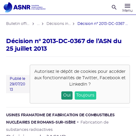
Recherche
Menu
Bulletin officiel de l'ASNR
...
Décisions individuelles
Décision n° 2013-DC-0367 de l’ASN ...
Décision n° 2013-DC-0367 de l’ASN du
25 juillet 2013
Autorisez le dépôt de cookies pour accéder
aux fonctionnalités de
Twitter, Facebook et
Publié le
LinkedIn
?
29/07/20
13
Oui
Toujours
USINES FRAMATOME DE FABRICATION DE COMBUSTIBLES
NUCLÉAIRES DE ROMANS-SUR-ISÈRE
Fabrication de
substances radioactives