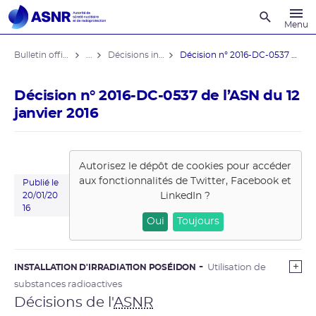
Recherche
Menu
Bulletin officiel de l'ASNR
...
Décisions individuelles
Décision n° 2016-DC-0537 de l’ASN ...
Décision n° 2016-DC-0537 de l’ASN du 12
janvier 2016
Autorisez le dépôt de cookies pour accéder
aux fonctionnalités de
Twitter, Facebook et
Publié le
LinkedIn
?
20/01/20
16
Oui
Toujours
INSTALLATION D'IRRADIATION POSÉIDON
Utilisation de
substances radioactives
Décisions de l'
ASNR