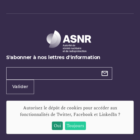
S'abonner à nos lettres d'information
Types de
newsletter
Adresse
Valider
e-
mail
Autorisez le dépôt de cookies pour accéder aux
fonctionnalités de
Twitter, Facebook et LinkedIn
?
Oui
Toujours