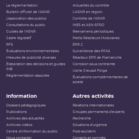
La réglementation
Actualités du contrôle
Bulletin officiel de l'ASNR
L'ASNR en région
L’association des publics
Contrôle de l'ASNR
Consultations du public
INES et ASN-SFRO
Guides de l'ASNR
Réexamens périodiques
Cadre législatif
Petits Réacteurs Modulaires
RFS
EPR 2
Évaluations environnementales
Surveillance des PFAS
Mesures de publicité diverses
Réacteur EPR de Flamanville
Élaboration des décisions et guides
Corrosion sous contrainte
INB
Usine Creusot Forge
Réglementation associée
Évaluations complémentaires de
sûreté
Information
Autres activités
Dossiers pédagogiques
Relations internationales
Publications
Groupes permanents d'experts
Archives des actualités
Recherche
Archives vidéos
Situations d'urgence
Centre d'information du public
Post-accident
Nous contacter
Conseils et comités