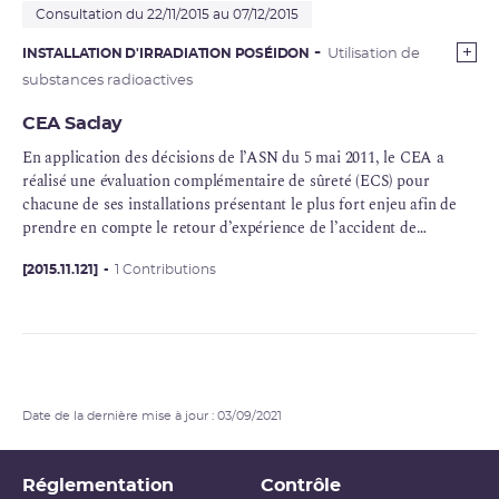
Consultation du 22/11/2015 au 07/12/2015
INSTALLATION D'IRRADIATION POSÉIDON
Utilisation de
substances radioactives
CEA Saclay
En application des décisions de l’ASN du 5 mai 2011, le CEA a
réalisé une évaluation complémentaire de sûreté (ECS) pour
chacune de ses installations présentant le plus fort enjeu afin de
prendre en compte le retour d’expérience de l’accident de
Fukushima. Ainsi, l’approche de type « test de résistance » réalisé
en Europe pour les réacteurs de puissance a été étendu à toutes
[2015.11.121]
1 Contributions
les installations nucléaires de base. La France est le seul pays à
conduire cette démarche à une telle échelle. L’approche
développée par l’ASN est restée proportionnée aux enjeux de
sûreté nucléaire de chacune des installations. Pour le CEA,
certaines des installations présentant le plus fort enjeu de
Marcoule, Cadarache et Saclay ont fait l’objet de ces études. Ces
Date de la dernière mise à jour : 03/09/2021
ECS avaient notamment pour objectif de déterminer les marges de
sûreté dont dispose ces installations vis-à-vis des risques extrêmes
tels que le séisme et l’inondation.
Réglementation
Contrôle