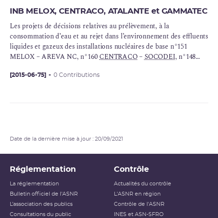
INB MELOX, CENTRACO, ATALANTE et GAMMATEC
Les projets de décisions relatives au prélèvement, à la
consommation d’eau et au rejet dans l’environnement des effluents
liquides et gazeux des installations nucléaires de base n°151
MELOX – AREVA NC, n°160
CENTRACO
–
SOCODEI
, n°148
ATALANTE
–
CEA
, n°170
GAMMATEC
– Synergy Health, Site
de Marcoule (Gard) sont mis à disposition du public par voie
[2015-06-75]
0 Contributions
électronique sur le site Internet de l’ASN pour une durée de 1
mois :du25 juin au 24 juillet 2015.
Date de la dernière mise à jour : 20/09/2021
Réglementation
Contrôle
La réglementation
Actualités du contrôle
Bulletin officiel de l'ASNR
L'ASNR en région
L’association des publics
Contrôle de l'ASNR
Consultations du public
INES et ASN-SFRO