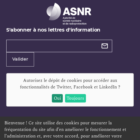
S'abonner à nos lettres d'information
Types de
newsletter
Adresse
Valider
e-
mail
Autorisez le dépôt de cookies pour accéder aux
fonctionnalités de
Twitter, Facebook et LinkedIn
?
Oui
Toujours
Bienvenue ! Ce site utilise des cookies pour mesurer la
fréquentation du site afin d’en améliorer le fonctionnement et
ESPACE PERSONNEL
OFFRES D'EMPLOI
SIGNALEMENT
l’administration et, avec votre accord, pour améliorer votre
TÉLÉSERVICES
PLAN DU SITE
LEXIQUE