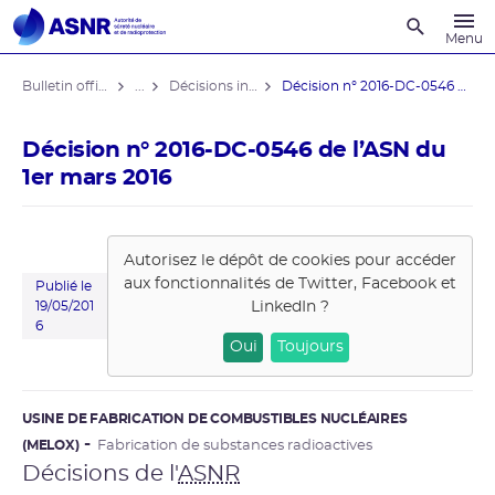
Recherche
Menu
Bulletin officiel de l'ASNR
...
Décisions individuelles
Décision n° 2016-DC-0546 de l’ASN ...
Décision n° 2016-DC-0546 de l’ASN du
1er mars 2016
Autorisez le dépôt de cookies pour accéder
aux fonctionnalités de
Twitter, Facebook et
Publié le
LinkedIn
?
19/05/201
6
Oui
Toujours
USINE DE FABRICATION DE COMBUSTIBLES NUCLÉAIRES
(MELOX)
Fabrication de substances radioactives
Décisions de l'
ASNR