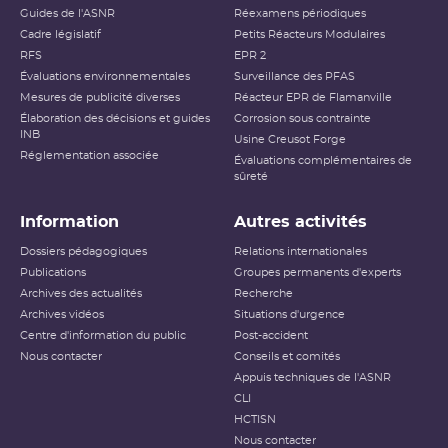
Guides de l'ASNR
Réexamens périodiques
Cadre législatif
Petits Réacteurs Modulaires
RFS
EPR 2
Évaluations environnementales
Surveillance des PFAS
Mesures de publicité diverses
Réacteur EPR de Flamanville
Élaboration des décisions et guides
Corrosion sous contrainte
INB
Usine Creusot Forge
Réglementation associée
Évaluations complémentaires de
sûreté
Information
Autres activités
Dossiers pédagogiques
Relations internationales
Publications
Groupes permanents d'experts
Archives des actualités
Recherche
Archives vidéos
Situations d'urgence
Centre d'information du public
Post-accident
Nous contacter
Conseils et comités
Appuis techniques de l'ASNR
CLI
HCTISN
Nous contacter