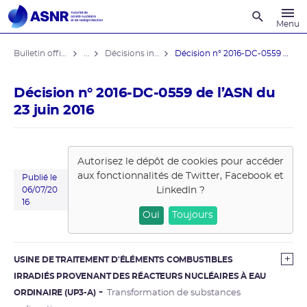
Recherche
Menu
Bulletin officiel de l'ASNR
...
Décisions individuelles
Décision n° 2016-DC-0559 de l’ASN ...
Décision n° 2016-DC-0559 de l’ASN du
23 juin 2016
Autorisez le dépôt de cookies pour accéder
aux fonctionnalités de
Twitter, Facebook et
Publié le
LinkedIn
?
06/07/20
16
Oui
Toujours
USINE DE TRAITEMENT D'ÉLÉMENTS COMBUSTIBLES
IRRADIÉS PROVENANT DES RÉACTEURS NUCLÉAIRES À EAU
ORDINAIRE (UP3-A)
Transformation de substances