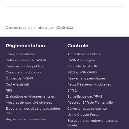
Date de la dernière mise à jour : 03/09/2021
Réglementation
Contrôle
La réglementation
Actualités du contrôle
Bulletin officiel de l'ASNR
L'ASNR en région
L’association des publics
Contrôle de l'ASNR
Consultations du public
INES et ASN-SFRO
Guides de l'ASNR
Réexamens périodiques
Cadre législatif
Petits Réacteurs Modulaires
RFS
EPR 2
Évaluations environnementales
Surveillance des PFAS
Mesures de publicité diverses
Réacteur EPR de Flamanville
Élaboration des décisions et guides
Corrosion sous contrainte
INB
Usine Creusot Forge
Réglementation associée
Évaluations complémentaires de
sûreté