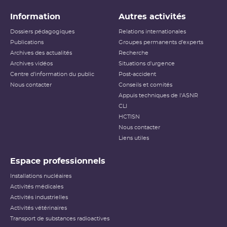
Information
Autres activités
Dossiers pédagogiques
Relations internationales
Publications
Groupes permanents d'experts
Archives des actualités
Recherche
Archives vidéos
Situations d'urgence
Centre d'information du public
Post-accident
Nous contacter
Conseils et comités
Appuis techniques de l'ASNR
CLI
HCTISN
Nous contacter
Liens utiles
Espace professionnels
Installations nucléaires
Activités médicales
Activités industrielles
Activités vétérinaires
Transport de substances radioactives