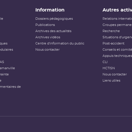
Information
Autres activ
ôle
Dossiers pédagogiques
Relations internat
Publications
Groupes permanen
Archives des actualités
Recherche
Archives vidéos
Situations d'urgen
iques
Centre d'information du public
Post-accident
dulaires
Nous contacter
Conseils et comit
Appuis techniques
FAS
CLI
amanville
HCTISN
rainte
Nous contacter
e
Liens utiles
émentaires de