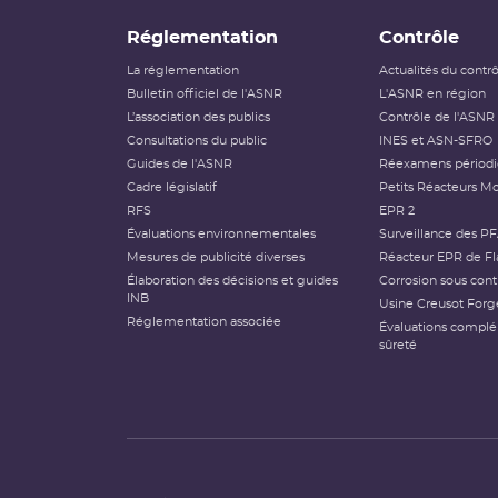
Réglementation
Contrôle
La réglementation
Actualités du contr
Bulletin officiel de l'ASNR
L'ASNR en région
L’association des publics
Contrôle de l'ASNR
Consultations du public
INES et ASN-SFRO
Guides de l'ASNR
Réexamens périod
Cadre législatif
Petits Réacteurs Mo
RFS
EPR 2
Évaluations environnementales
Surveillance des P
Mesures de publicité diverses
Réacteur EPR de Fl
Élaboration des décisions et guides
Corrosion sous cont
INB
Usine Creusot Forg
Réglementation associée
Évaluations compl
sûreté