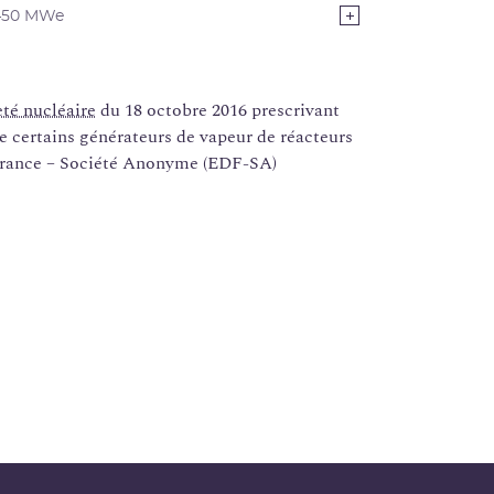
1450 MWe
eté nucléaire
du 18 octobre 2016 prescrivant
de certains générateurs de vapeur de réacteurs
e France – Société Anonyme (EDF-SA)