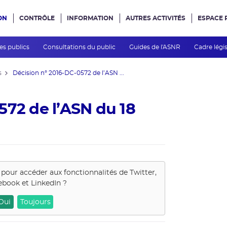
ON
CONTRÔLE
INFORMATION
AUTRES ACTIVITÉS
ESPACE 
e site
des publics
Consultations du public
Guides de l'ASNR
Cadre légis
s
Décision n° 2016-DC-0572 de l’ASN ...
572 de l’ASN du 18
s pour accéder aux fonctionnalités de
Twitter,
ebook et LinkedIn
?
Oui
Toujours