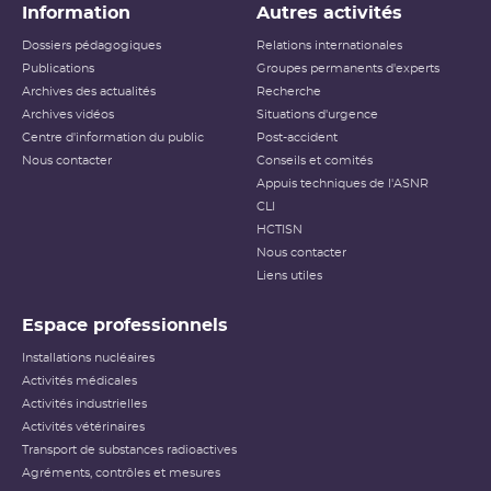
Information
Autres activités
Dossiers pédagogiques
Relations internationales
Publications
Groupes permanents d'experts
Archives des actualités
Recherche
Archives vidéos
Situations d'urgence
Centre d'information du public
Post-accident
Nous contacter
Conseils et comités
Appuis techniques de l'ASNR
CLI
HCTISN
Nous contacter
Liens utiles
Espace professionnels
Installations nucléaires
Activités médicales
Activités industrielles
Activités vétérinaires
Transport de substances radioactives
Agréments, contrôles et mesures