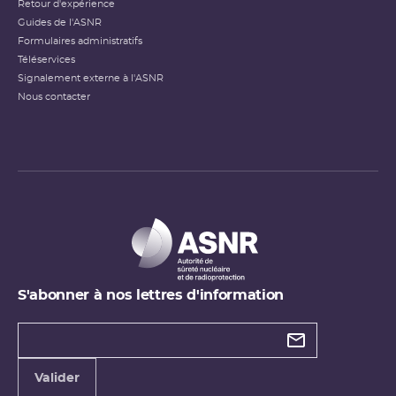
Retour d'expérience
Guides de l'ASNR
Formulaires administratifs
Téléservices
Signalement externe à l'ASNR
Nous contacter
S'abonner à nos lettres d'information
Types de
newsletter
Adresse
Valider
e-