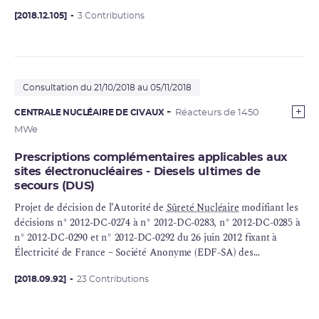
disposition du public le dossier de demande d’EDF.
[2018.12.105]
3 Contributions
Consultation du 21/10/2018 au 05/11/2018
CENTRALE NUCLÉAIRE DE CIVAUX
Réacteurs de 1450
MWe
Prescriptions complémentaires applicables aux
sites électronucléaires - Diesels ultimes de
secours (DUS)
Projet de décision de l’Autorité de
Sûreté Nucléaire
modifiant les
décisions n° 2012-DC-0274 à n° 2012-DC-0283, n° 2012-DC-0285 à
n° 2012-DC-0290 et n° 2012-DC-0292 du 26 juin 2012 fixant à
Électricité de France – Société Anonyme (EDF-SA) des
prescriptions complémentaires applicables aux sites
électronucléaires de Belleville-sur-Loire, Blayais, Bugey,
[2018.09.92]
23 Contributions
Cattenom, Chinon, Chooz B, Civaux, Cruas-Meysse, Dampierre-
en-Burly, Flamanville, Golfech, Gravelines, Nogent-sur-Seine,