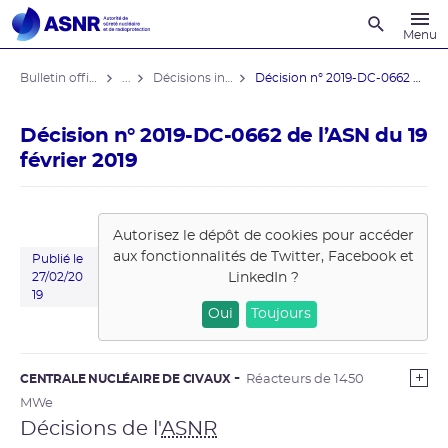
Recherche
Menu
Bulletin officiel de l'ASNR
...
Décisions individuelles
Décision n° 2019-DC-0662 de l’ASN ...
Décision n° 2019-DC-0662 de l’ASN du 19
février 2019
Autorisez le dépôt de cookies pour accéder
aux fonctionnalités de
Twitter, Facebook et
Publié le
LinkedIn
?
27/02/20
19
Oui
Toujours
CENTRALE NUCLÉAIRE DE CIVAUX
Réacteurs de 1450
MWe
Décisions de l'
ASNR