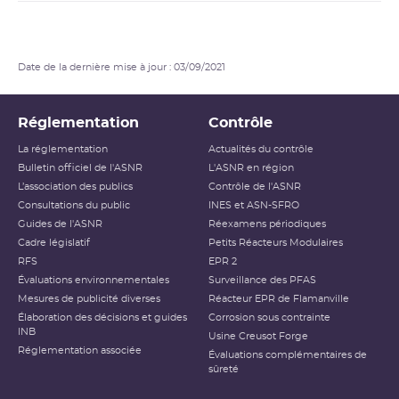
Paluel, Penly, Saint-Alban et Tricastin au vu des conclusions des
évaluations complémentaires de sûreté (ECS)
Date de la dernière mise à jour : 03/09/2021
Réglementation
Contrôle
La réglementation
Actualités du contrôle
Bulletin officiel de l'ASNR
L'ASNR en région
L’association des publics
Contrôle de l'ASNR
Consultations du public
INES et ASN-SFRO
Guides de l'ASNR
Réexamens périodiques
Cadre législatif
Petits Réacteurs Modulaires
RFS
EPR 2
Évaluations environnementales
Surveillance des PFAS
Mesures de publicité diverses
Réacteur EPR de Flamanville
Élaboration des décisions et guides
Corrosion sous contrainte
INB
Usine Creusot Forge
Réglementation associée
Évaluations complémentaires de
sûreté