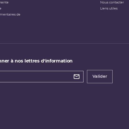
rainte
Nous contacter
e
Liens utiles
émentaires de
ner à nos lettres d'information
 de
etter
Valider
e