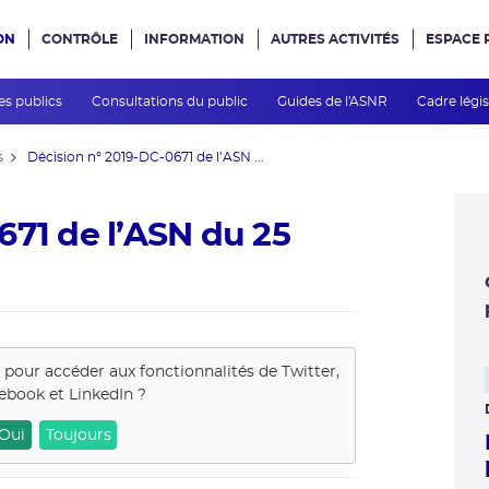
ON
CONTRÔLE
INFORMATION
AUTRES ACTIVITÉS
ESPACE 
e site
es publics
Consultations du public
Guides de l'ASNR
Cadre légis
s
Décision n° 2019-DC-0671 de l’ASN ...
671 de l’ASN du 25
s pour accéder aux fonctionnalités de
Twitter,
ebook et LinkedIn
?
Oui
Toujours