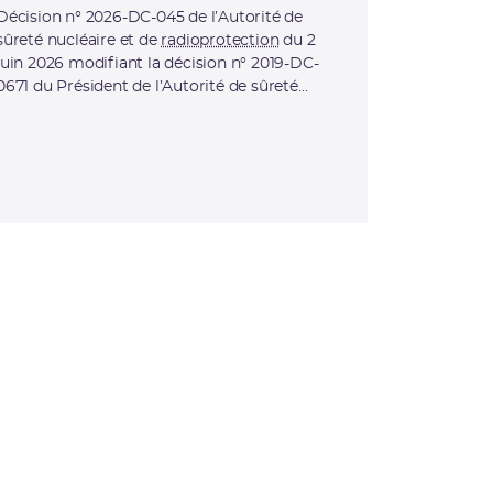
Décision n° 2026-DC-045 de l’Autorité de
sûreté nucléaire et de
radioprotection
du 2
juin 2026 modifiant la décision n° 2019-DC-
0671 du Président de l’Autorité de sûreté
nucléaire du 25 juin 2019 fixant les
prescriptions relatives aux prélèvements et à
la consommation d’eau, aux rejets et aux
transferts d’effluents, et à la surveillance de
l’environnement de l’installation nucléaire de
base no 71, dénommée « Phénix », exploitée
par le Commissariat à l’énergie atomique et
aux énergies alternatives (CEA) sur le site de
Marcoule