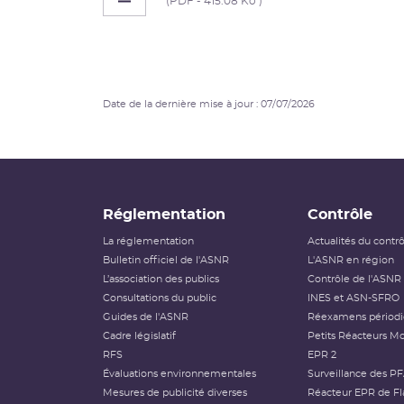
(PDF - 415.08 Ko )
Date de la dernière mise à jour : 07/07/2026
Réglementation
Contrôle
La réglementation
Actualités du contr
Bulletin officiel de l'ASNR
L'ASNR en région
L’association des publics
Contrôle de l'ASNR
Consultations du public
INES et ASN-SFRO
Guides de l'ASNR
Réexamens périod
Cadre législatif
Petits Réacteurs Mo
RFS
EPR 2
Évaluations environnementales
Surveillance des P
Mesures de publicité diverses
Réacteur EPR de Fl