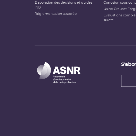
Élaboration des décisions et guides
Corrosion sous cont
INB
Usine Creusot Forg
Réglementation associée
Évaluations compl
sûreté
S'abon
Types
newsl
Adress
e-
mail