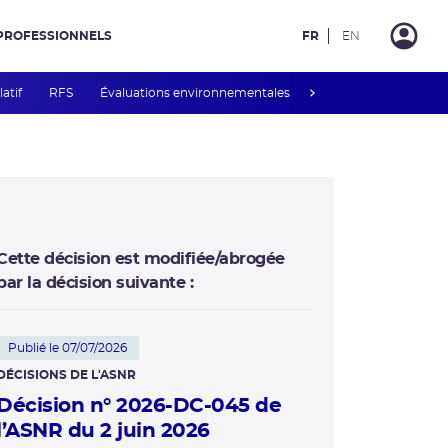
PROFESSIONNELS
FR
EN
next
latif
RFS
Évaluations environnementales
Mesures de publicité 
Cette décision est modifiée/abrogée
par la décision suivante :
Publié le 07/07/2026
DÉCISIONS DE L'ASNR
Décision n° 2026-DC-045 de
l’ASNR du 2 juin 2026