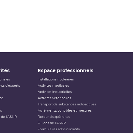
ités
Espace professionnels
ionales
Installations nucléaires
ts d'experts
Activités médicales
Activités industrielles
ce
Activités vétérinaires
Transport de substances radioactives
és
Agréments, contrôles et mesures
 de l'ASNR
Retour d'expérience
Guides de l'ASNR
Formulaires administratifs