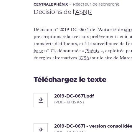
Réacteur de recherche
CENTRALE PHÉNIX
Décisions de l'
ASNR
Décision n° 2019-DC-0671 de l’Autorité de
sûr
prescriptions relatives aux prélèvements et à l
transferts d’effluents, et à la surveillance de l
base
n° 71, dénommée «
Phénix
», exploitée pa
énergies alternatives (
CEA
) sur le site de Marc
Téléchargez le texte
2019-DC-0671.pdf
(PDF - 187.15 Ko )
2019-DC-0671 - version consolidée