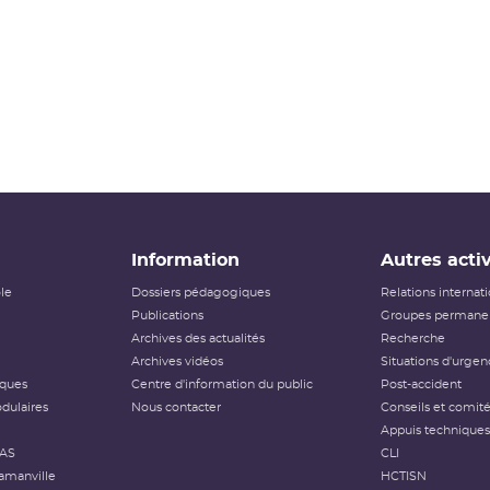
Information
Autres activ
ôle
Dossiers pédagogiques
Relations internat
Publications
Groupes permanen
Archives des actualités
Recherche
Archives vidéos
Situations d'urgen
iques
Centre d'information du public
Post-accident
dulaires
Nous contacter
Conseils et comit
Appuis techniques
FAS
CLI
amanville
HCTISN