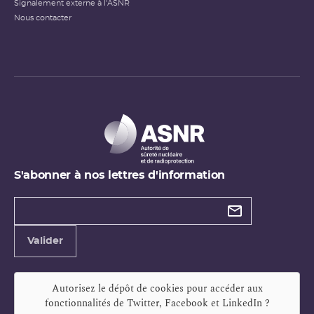
Signalement externe à l'ASNR
Nous contacter
S'abonner à nos lettres d'information
Types de
newsletter
Adresse
Valider
e-
mail
Autorisez le dépôt de cookies pour accéder aux
fonctionnalités de
Twitter, Facebook et LinkedIn
?