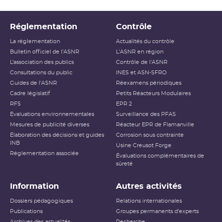
Réglementation
Contrôle
La réglementation
Actualités du contrôle
Bulletin officiel de l'ASNR
L'ASNR en région
L’association des publics
Contrôle de l'ASNR
Consultations du public
INES et ASN-SFRO
Guides de l'ASNR
Réexamens périodiques
Cadre législatif
Petits Réacteurs Modulaires
RFS
EPR 2
Évaluations environnementales
Surveillance des PFAS
Mesures de publicité diverses
Réacteur EPR de Flamanville
Élaboration des décisions et guides
Corrosion sous contrainte
INB
Usine Creusot Forge
Réglementation associée
Évaluations complémentaires de
sûreté
Information
Autres activités
Dossiers pédagogiques
Relations internationales
Publications
Groupes permanents d'experts
Archives des actualités
Recherche