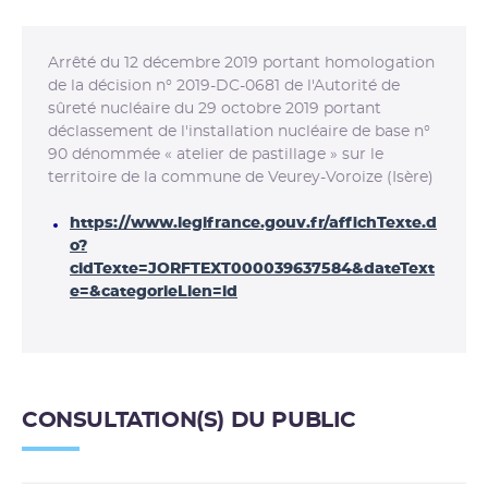
Arrêté du 12 décembre 2019 portant homologation
de la décision n° 2019-DC-0681 de l'Autorité de
sûreté nucléaire du 29 octobre 2019 portant
déclassement de l'installation nucléaire de base n°
90 dénommée « atelier de pastillage » sur le
territoire de la commune de Veurey-Voroize (Isère)
https://www.legifrance.gouv.fr/affichTexte.d
o?
cidTexte=JORFTEXT000039637584&dateText
e=&categorieLien=id
CONSULTATION(S) DU PUBLIC