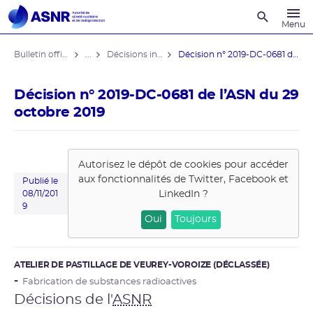
Recherche
Menu
Bulletin officiel de l'ASNR
...
Décisions individuelles
Décision n° 2019-DC-0681 de l’ASN ...
Décision n° 2019-DC-0681 de l’ASN du 29
octobre 2019
Autorisez le dépôt de cookies pour accéder
aux fonctionnalités de
Twitter, Facebook et
Publié le
LinkedIn
?
08/11/201
9
Oui
Toujours
ATELIER DE PASTILLAGE DE VEUREY-VOROIZE (DÉCLASSÉE)
Fabrication de substances radioactives
Décisions de l'
ASNR