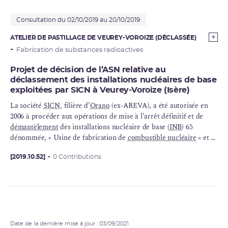
Consultation du 02/10/2019 au 20/10/2019
ATELIER DE PASTILLAGE DE VEUREY-VOROIZE (DÉCLASSÉE)
Fabrication de substances radioactives
Projet de décision de l’ASN relative au
déclassement des installations nucléaires de base
exploitées par SICN à Veurey-Voroize (Isère)
La société
SICN
, filière d’
Orano
(ex-AREVA), a été autorisée en
2006 à procéder aux opérations de mise à l’arrêt définitif et de
démantèlement
des installations nucléaire de base (
INB
) 65
dénommée, « Usine de fabrication de
combustible nucléaire
» et 90
dénommée, « Atelier de pastillage » sur le territoire de la
commune de Veurey-Voroize (Isère)
[2019.10.52]
0 Contributions
Date de la dernière mise à jour : 03/09/2021