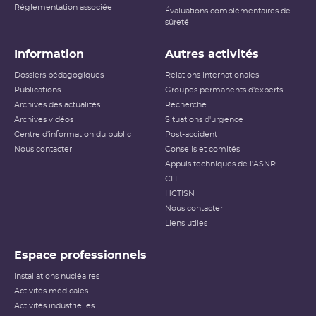
Réglementation associée
Évaluations complémentaires de
sûreté
Information
Autres activités
Dossiers pédagogiques
Relations internationales
Publications
Groupes permanents d'experts
Archives des actualités
Recherche
Archives vidéos
Situations d'urgence
Centre d'information du public
Post-accident
Nous contacter
Conseils et comités
Appuis techniques de l'ASNR
CLI
HCTISN
Nous contacter
Liens utiles
Espace professionnels
Installations nucléaires
Activités médicales
Activités industrielles