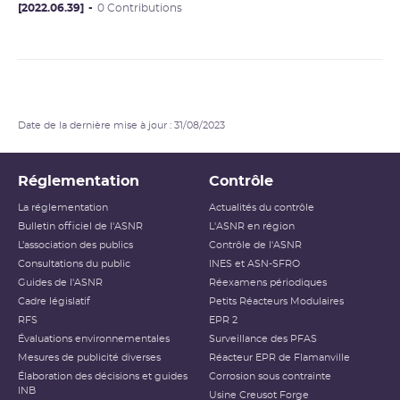
[2022.06.39]
0 Contributions
Date de la dernière mise à jour : 31/08/2023
Réglementation
Contrôle
La réglementation
Actualités du contrôle
Bulletin officiel de l'ASNR
L'ASNR en région
L’association des publics
Contrôle de l'ASNR
Consultations du public
INES et ASN-SFRO
Guides de l'ASNR
Réexamens périodiques
Cadre législatif
Petits Réacteurs Modulaires
RFS
EPR 2
Évaluations environnementales
Surveillance des PFAS
Mesures de publicité diverses
Réacteur EPR de Flamanville
Élaboration des décisions et guides
Corrosion sous contrainte
INB
Usine Creusot Forge