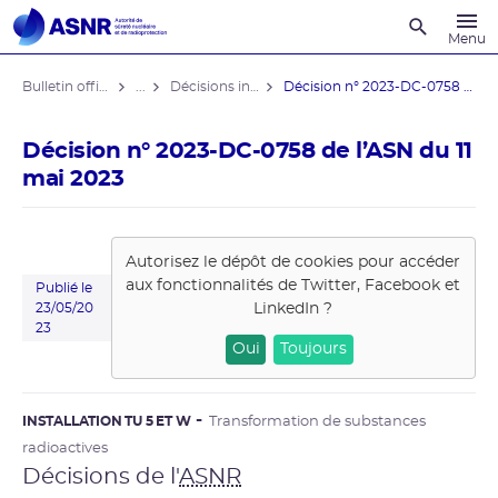
Recherche
Menu
Bulletin officiel de l'ASNR
...
Décisions individuelles
Décision n° 2023-DC-0758 de l’ASN ...
Décision n° 2023-DC-0758 de l’ASN du 11
mai 2023
Autorisez le dépôt de cookies pour accéder
aux fonctionnalités de
Twitter, Facebook et
Publié le
LinkedIn
?
23/05/20
23
Oui
Toujours
INSTALLATION TU 5 ET W
Transformation de substances
radioactives
Décisions de l'
ASNR