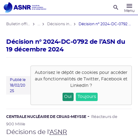
Recherche
Menu
Bulletin officiel de l'ASNR
...
Décisions individuelles
Décision n° 2024-DC-0792 de l’ASN ...
Décision n° 2024-DC-0792 de l’ASN du
19 décembre 2024
Autorisez le dépôt de cookies pour accéder
aux fonctionnalités de
Twitter, Facebook et
Publié le
LinkedIn
?
18/02/20
25
Oui
Toujours
CENTRALE NUCLÉAIRE DE CRUAS-MEYSSE
Réacteurs de
900 MWe
Décisions de l'
ASNR