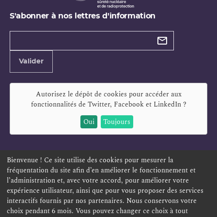
S'abonner à nos lettres d'information
Types de
newsletter
Adresse
Valider
e-
mail
Autorisez le dépôt de cookies pour accéder aux
fonctionnalités de
Twitter, Facebook et LinkedIn
?
Oui
Toujours
Bienvenue ! Ce site utilise des cookies pour mesurer la
fréquentation du site afin d’en améliorer le fonctionnement et
ESPACE PERSONNEL
OFFRES D'EMPLOI
SIGNALEMENT
l’administration et, avec votre accord, pour améliorer votre
TÉLÉSERVICES
PLAN DU SITE
LEXIQUE
expérience utilisateur, ainsi que pour vous proposer des services
interactifs fournis par nos partenaires. Nous conservons votre
ACCESSIBILITÉ
POLITIQUE DE CONFIDENTIALITÉ
choix pendant 6 mois. Vous pouvez changer ce choix à tout
MENTIONS LÉGALES
CONTACT