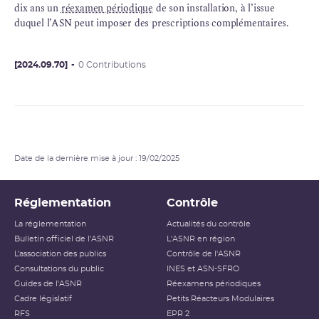
dix ans un
réexamen périodique
de son installation, à l’issue
duquel l’ASN peut imposer des prescriptions complémentaires.
[2024.09.70]
0 Contributions
Date de la dernière mise à jour : 19/02/2025
Réglementation
Contrôle
La réglementation
Actualités du contrôle
Bulletin officiel de l'ASNR
L'ASNR en région
L’association des publics
Contrôle de l'ASNR
Consultations du public
INES et ASN-SFRO
Guides de l'ASNR
Réexamens périodiques
Cadre législatif
Petits Réacteurs Modulaires
RFS
EPR 2