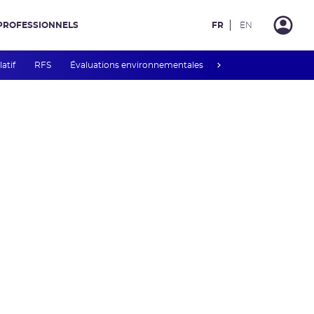
PROFESSIONNELS
FR
EN
next
latif
RFS
Évaluations environnementales
Mesures de publicité 