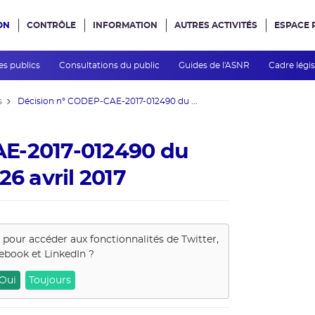
ON
CONTRÔLE
INFORMATION
AUTRES ACTIVITÉS
ESPACE 
e site
es publics
Consultations du public
Guides de l'ASNR
Cadre légis
s
Décision n° CODEP-CAE-2017-012490 du ...
AE-2017-012490 du
26 avril 2017
s pour accéder aux fonctionnalités de
Twitter,
ebook et LinkedIn
?
Oui
Toujours