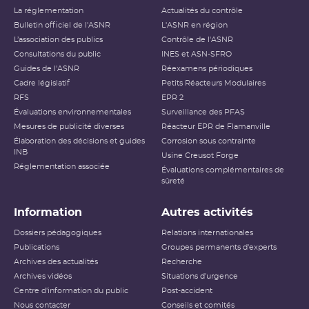
La réglementation
Actualités du contrôle
Bulletin officiel de l'ASNR
L'ASNR en région
L’association des publics
Contrôle de l'ASNR
Consultations du public
INES et ASN-SFRO
Guides de l'ASNR
Réexamens périodiques
Cadre législatif
Petits Réacteurs Modulaires
RFS
EPR 2
Évaluations environnementales
Surveillance des PFAS
Mesures de publicité diverses
Réacteur EPR de Flamanville
Élaboration des décisions et guides
Corrosion sous contrainte
INB
Usine Creusot Forge
Réglementation associée
Évaluations complémentaires de
sûreté
Information
Autres activités
Dossiers pédagogiques
Relations internationales
Publications
Groupes permanents d'experts
Archives des actualités
Recherche
Archives vidéos
Situations d'urgence
Centre d'information du public
Post-accident
Nous contacter
Conseils et comités