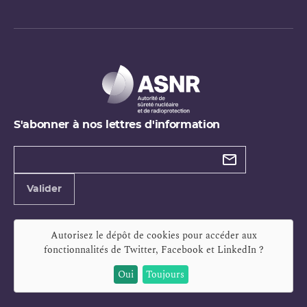
S'abonner à nos lettres d'information
Types de
newsletter
Adresse
Valider
e-
mail
Autorisez le dépôt de cookies pour accéder aux
fonctionnalités de
Twitter, Facebook et LinkedIn
?
Oui
Toujours