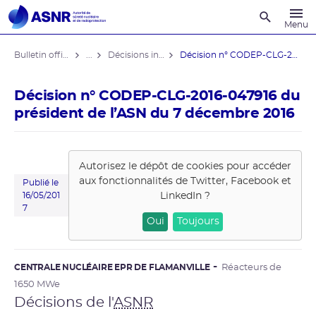
Recherche
Menu
Bulletin officiel de l'ASNR
...
Décisions individuelles
Décision n° CODEP-CLG-2016-047916 du ...
Décision n° CODEP-CLG-2016-047916 du
président de l’ASN du 7 décembre 2016
Autorisez le dépôt de cookies pour accéder
aux fonctionnalités de
Twitter, Facebook et
Publié le
LinkedIn
?
16/05/201
7
Oui
Toujours
CENTRALE NUCLÉAIRE EPR DE FLAMANVILLE
Réacteurs de
1650 MWe
Décisions de l'
ASNR