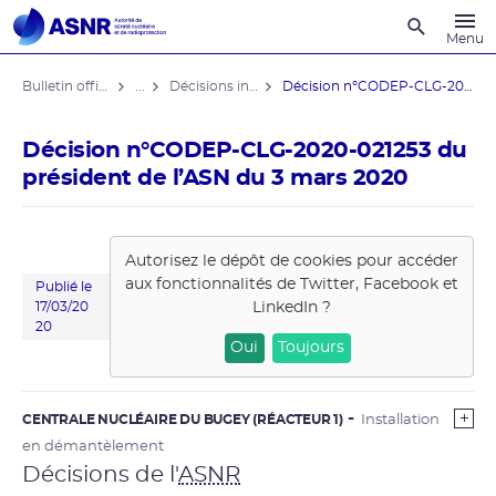
Recherche
Menu
Bulletin officiel de l'ASNR
...
Décisions individuelles
Décision n°CODEP-CLG-2020-021253 du ...
Décision n°CODEP-CLG-2020-021253 du
président de l’ASN du 3 mars 2020
Autorisez le dépôt de cookies pour accéder
aux fonctionnalités de
Twitter, Facebook et
Publié le
LinkedIn
?
17/03/20
20
Oui
Toujours
CENTRALE NUCLÉAIRE DU BUGEY (RÉACTEUR 1)
Installation
en démantèlement
Décisions de l'
ASNR