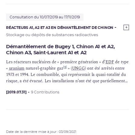
Consultation du 10/07/2019 au 17/11/2019
RÉACTEURS A1, A2 ET A3 EN DÉMANTÈLEMENT DE CHINON
Stockage ou dépôts de substances radioactives
Démantèlement de Bugey 1, Chinon A1 et A2,
Chinon A3, Saint-Laurent A1 et A2
Les réacteurs nucléaires de « première génération » d’
EDF
de type
[1]
«
uranium
naturel-graphite gaz
» (
UNGG
) ont été arrêtés entre
1973 et 1994. Le combustible, qui représentait la quasi-totalité du
risque, a été évacué. Les installations n’ont été que partiellement
démantelées.
[2019.07.31]
9 Contributions
Date de la dernière mise à jour : 03/09/2021