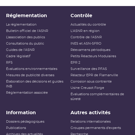
Réglementation
Contrôle
La réglementation
Actualités du contrôle
Bulletin officiel de l'ASNR
L'ASNR en région
L’association des publics
Contrôle de l'ASNR
Consultations du public
INES et ASN-SFRO
Guides de l'ASNR
Réexamens périodiques
Cadre législatif
Petits Réacteurs Modulaires
RFS
EPR 2
Évaluations environnementales
Surveillance des PFAS
Mesures de publicité diverses
Réacteur EPR de Flamanville
Élaboration des décisions et guides
Corrosion sous contrainte
INB
Usine Creusot Forge
Réglementation associée
Évaluations complémentaires de
sûreté
Information
Autres activités
Dossiers pédagogiques
Relations internationales
Publications
Groupes permanents d'experts
Archives des actualités
Recherche