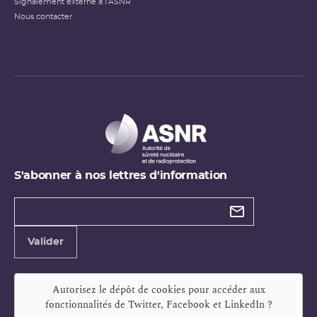
Signalement externe à l'ASNR
Nous contacter
S'abonner à nos lettres d'information
Types de
newsletter
Adresse
Valider
e-
mail
Autorisez le dépôt de cookies pour accéder aux
fonctionnalités de
Twitter, Facebook et LinkedIn
?