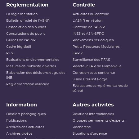
Réglementation
Contrôle
La réglementation
Actualités du contrôle
Bulletin officiel de l'ASNR
L'ASNR en région
L’association des publics
Contrôle de l'ASNR
Consultations du public
INES et ASN-SFRO
Guides de l'ASNR
Réexamens périodiques
Cadre législatif
Petits Réacteurs Modulaires
RFS
EPR 2
Évaluations environnementales
Surveillance des PFAS
Mesures de publicité diverses
Réacteur EPR de Flamanville
Élaboration des décisions et guides
Corrosion sous contrainte
INB
Usine Creusot Forge
Réglementation associée
Évaluations complémentaires de
sûreté
Information
Autres activités
Dossiers pédagogiques
Relations internationales
Publications
Groupes permanents d'experts
Archives des actualités
Recherche
Archives vidéos
Situations d'urgence