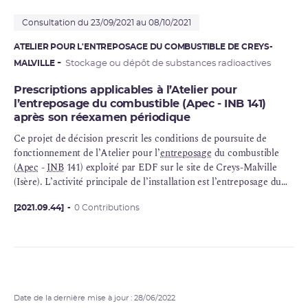
Consultation du 23/09/2021 au 08/10/2021
ATELIER POUR L'ENTREPOSAGE DU COMBUSTIBLE DE CREYS-
MALVILLE
Stockage ou dépôt de substances radioactives
Prescriptions applicables à l’Atelier pour
l’entreposage du combustible (Apec - INB 141)
après son réexamen périodique
Ce projet de décision prescrit les conditions de poursuite de
fonctionnement de l’Atelier pour l’
entreposage
du combustible
(
Apec
-
INB
141) exploité par EDF sur le site de Creys-Malville
(Isère). L’activité principale de l’installation est l’entreposage du
combustible et de déchets issus de l’INB 91 (Superphénix) voisine.
[2021.09.44]
0 Contributions
Date de la dernière mise à jour : 28/06/2022