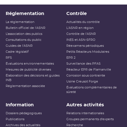
Réglementation
Contrôle
La réglementation
Actualités du contrôle
Bulletin officiel de l'ASNR
L'ASNR en région
L’association des publics
Contrôle de l'ASNR
Consultations du public
INES et ASN-SFRO
Guides de l'ASNR
Réexamens périodiques
Cadre législatif
Petits Réacteurs Modulaires
RFS
EPR 2
Évaluations environnementales
Surveillance des PFAS
Mesures de publicité diverses
Réacteur EPR de Flamanville
Élaboration des décisions et guides
Corrosion sous contrainte
INB
Usine Creusot Forge
Réglementation associée
Évaluations complémentaires de
sûreté
Information
Autres activités
Dossiers pédagogiques
Relations internationales
Publications
Groupes permanents d'experts
Archives des actualités
Recherche