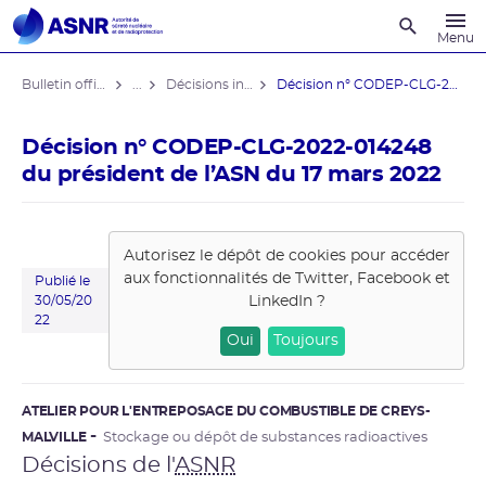
Recherche
Menu
Bulletin officiel de l'ASNR
...
Décisions individuelles
Décision n° CODEP-CLG-2022-014248 du ...
Décision n° CODEP-CLG-2022-014248
du président de l’ASN du 17 mars 2022
Autorisez le dépôt de cookies pour accéder
aux fonctionnalités de
Twitter, Facebook et
Publié le
LinkedIn
?
30/05/20
22
Oui
Toujours
ATELIER POUR L'ENTREPOSAGE DU COMBUSTIBLE DE CREYS-
MALVILLE
Stockage ou dépôt de substances radioactives
Décisions de l'
ASNR