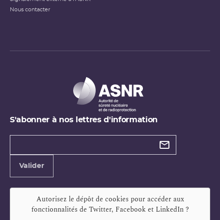
Nous contacter
S'abonner à nos lettres d'information
Types de
newsletter
Adresse
Valider
e-
mail
Autorisez le dépôt de cookies pour accéder aux
fonctionnalités de
Twitter, Facebook et LinkedIn
?