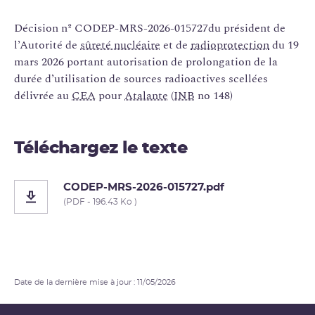
Décision nº CODEP-MRS-2026-015727du président de
l’Autorité de
sûreté nucléaire
et de
radioprotection
du 19
mars 2026 portant autorisation de prolongation de la
durée d’utilisation de sources radioactives scellées
délivrée au
CEA
pour
Atalante
(
INB
no 148)
Téléchargez le texte
CODEP-MRS-2026-015727.pdf
(PDF - 196.43 Ko )
Date de la dernière mise à jour : 11/05/2026