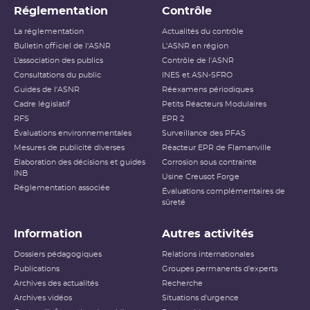
Réglementation
Contrôle
La réglementation
Actualités du contrôle
Bulletin officiel de l'ASNR
L'ASNR en région
L’association des publics
Contrôle de l'ASNR
Consultations du public
INES et ASN-SFRO
Guides de l'ASNR
Réexamens périodiques
Cadre législatif
Petits Réacteurs Modulaires
RFS
EPR 2
Évaluations environnementales
Surveillance des PFAS
Mesures de publicité diverses
Réacteur EPR de Flamanville
Élaboration des décisions et guides
Corrosion sous contrainte
INB
Usine Creusot Forge
Réglementation associée
Évaluations complémentaires de
sûreté
Information
Autres activités
Dossiers pédagogiques
Relations internationales
Publications
Groupes permanents d'experts
Archives des actualités
Recherche
Archives vidéos
Situations d'urgence