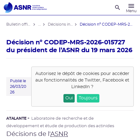
Recherche
Menu
Bulletin officiel de l'ASNR
...
Décisions individuelles
Décision nº CODEP-MRS-2026-015727 du ...
Décision nº CODEP-MRS-2026-015727
du président de l’ASNR du 19 mars 2026
Autorisez le dépôt de cookies pour accéder
aux fonctionnalités de
Twitter, Facebook et
Publié le
LinkedIn
?
26/03/20
26
Oui
Toujours
ATALANTE
Laboratoire de recherche et de
développement et étude de production des actinides
Décisions de l'
ASNR