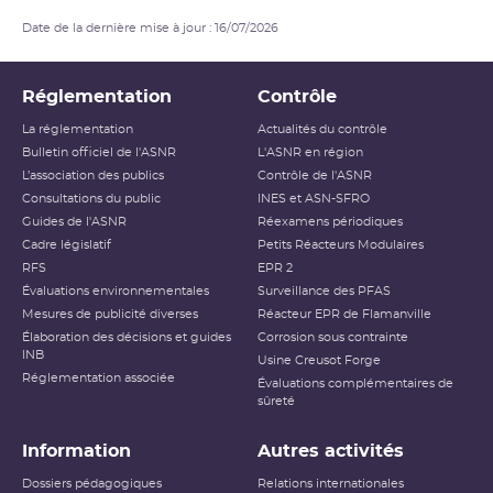
Date de la dernière mise à jour : 16/07/2026
Réglementation
Contrôle
La réglementation
Actualités du contrôle
Bulletin officiel de l'ASNR
L'ASNR en région
L’association des publics
Contrôle de l'ASNR
Consultations du public
INES et ASN-SFRO
Guides de l'ASNR
Réexamens périodiques
Cadre législatif
Petits Réacteurs Modulaires
RFS
EPR 2
Évaluations environnementales
Surveillance des PFAS
Mesures de publicité diverses
Réacteur EPR de Flamanville
Élaboration des décisions et guides
Corrosion sous contrainte
INB
Usine Creusot Forge
Réglementation associée
Évaluations complémentaires de
sûreté
Information
Autres activités
Dossiers pédagogiques
Relations internationales