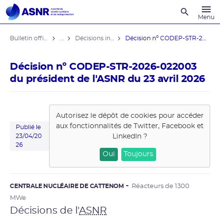
Recherche
Menu
Bulletin officiel de l'ASNR
...
Décisions individuelles
Décision nº CODEP-STR-2026-022003 du ...
Décision nº CODEP-STR-2026-022003
du président de l'ASNR du 23 avril 2026
Autorisez le dépôt de cookies pour accéder
aux fonctionnalités de
Twitter, Facebook et
Publié le
LinkedIn
?
23/04/20
26
Oui
Toujours
CENTRALE NUCLÉAIRE DE CATTENOM
Réacteurs de 1300
MWe
Décisions de l'
ASNR