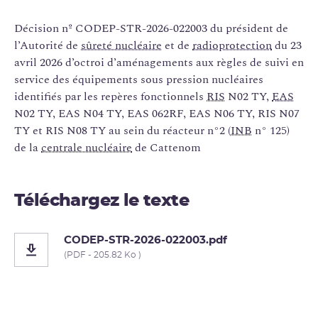
Décision nº CODEP-STR-2026-022003 du président de
l’Autorité de
sûreté nucléaire
et de
radioprotection
du 23
avril 2026 d’octroi d’aménagements aux règles de suivi en
service des équipements sous pression nucléaires
identifiés par les repères fonctionnels
RIS
N02 TY,
EAS
N02 TY, EAS N04 TY, EAS 062RF, EAS N06 TY, RIS N07
TY et RIS N08 TY au sein du réacteur n°2 (
INB
n° 125)
de la
centrale nucléaire
de Cattenom
Téléchargez le texte
CODEP-STR-2026-022003.pdf
(PDF - 205.82 Ko )