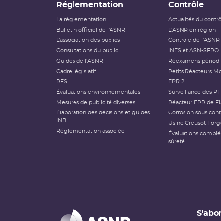
Réglementation
Contrôle
La réglementation
Actualités du contr
Bulletin officiel de l'ASNR
L'ASNR en région
L’association des publics
Contrôle de l'ASNR
Consultations du public
INES et ASN-SFRO
Guides de l'ASNR
Réexamens périod
Cadre législatif
Petits Réacteurs Mo
RFS
EPR 2
Évaluations environnementales
Surveillance des P
Mesures de publicité diverses
Réacteur EPR de Fl
Élaboration des décisions et guides
Corrosion sous cont
INB
Usine Creusot Forg
Réglementation associée
Évaluations compl
sûreté
S'abon