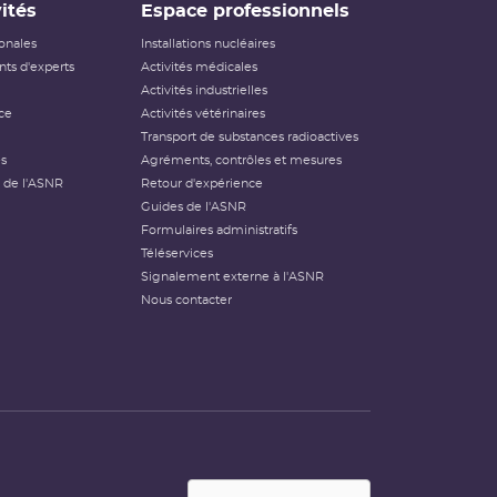
ités
Espace professionnels
ionales
Installations nucléaires
ts d'experts
Activités médicales
Activités industrielles
ce
Activités vétérinaires
Transport de substances radioactives
és
Agréments, contrôles et mesures
 de l'ASNR
Retour d'expérience
Guides de l'ASNR
Formulaires administratifs
Téléservices
Signalement externe à l'ASNR
Nous contacter