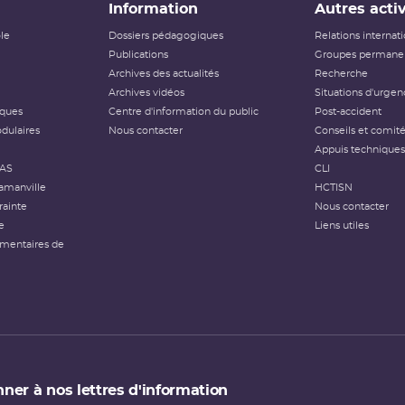
Information
Autres activ
ôle
Dossiers pédagogiques
Relations internat
Publications
Groupes permanen
Archives des actualités
Recherche
Archives vidéos
Situations d'urgen
iques
Centre d'information du public
Post-accident
dulaires
Nous contacter
Conseils et comit
Appuis techniques
FAS
CLI
amanville
HCTISN
rainte
Nous contacter
e
Liens utiles
émentaires de
ner à nos lettres d'information