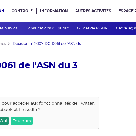
ON
CONTRÔLE
INFORMATION
AUTRES ACTIVITÉS
ESPACE 
e site
es publics
Consultations du public
Guides de l'ASNR
Cadre légis
mes
Décision n° 2007-DC-0061 de l'ASN du ...
061 de l'ASN du 3
s pour accéder aux fonctionnalités de
Twitter,
ebook et LinkedIn
?
Oui
Toujours