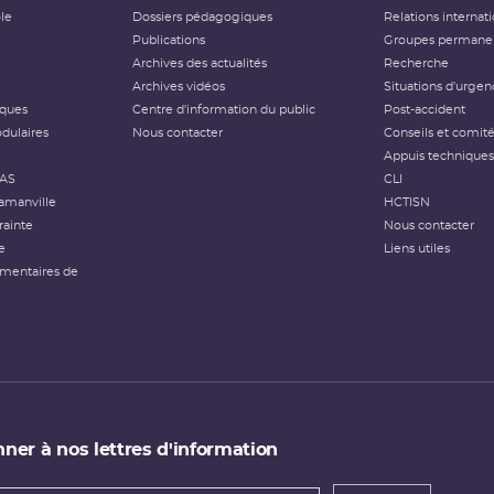
ôle
Dossiers pédagogiques
Relations internat
Publications
Groupes permanen
Archives des actualités
Recherche
Archives vidéos
Situations d'urgen
iques
Centre d'information du public
Post-accident
dulaires
Nous contacter
Conseils et comit
Appuis techniques
FAS
CLI
amanville
HCTISN
rainte
Nous contacter
e
Liens utiles
émentaires de
ner à nos lettres d'information
 de