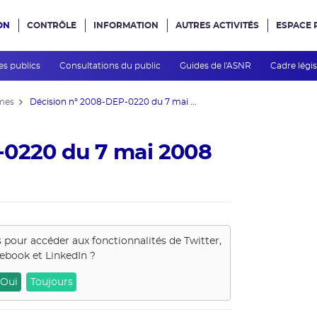
ON
CONTRÔLE
INFORMATION
AUTRES ACTIVITÉS
ESPACE 
e site
es publics
Consultations du public
Guides de l'ASNR
Cadre légis
mes
Décision n° 2008-DEP-0220 du 7 mai ...
-0220 du 7 mai 2008
s pour accéder aux fonctionnalités de
Twitter,
ebook et LinkedIn
?
Oui
Toujours