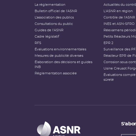
La réglementation
Actualités du contr
Bulletin officiel de l'ASNR
L'ASNR en région
L’association des publics
Contrôle de l'ASNR
Consultations du public
INES et ASN-SFRO
Guides de l'ASNR
Réexamens périod
Cadre législatif
Petits Réacteurs Mo
RFS
EPR 2
Évaluations environnementales
Surveillance des P
Mesures de publicité diverses
Réacteur EPR de Fl
Élaboration des décisions et guides
Corrosion sous cont
INB
Usine Creusot Forg
Réglementation associée
Évaluations compl
sûreté
S'abon
Types