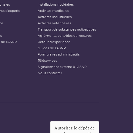
ionales
Installations nucléaires
ts d'experts
Activités médicales
Activités industrielles
ce
Activités vétérinaires
Transport de substances radioactives
és
Agréments, contrôles et mesures
 de l'ASNR
Retour d'expérience
Guides de l'ASNR
Formulaires administratifs
Téléservices
Signalement externe à l'ASNR
Nous contacter
Autorisez le dépôt de