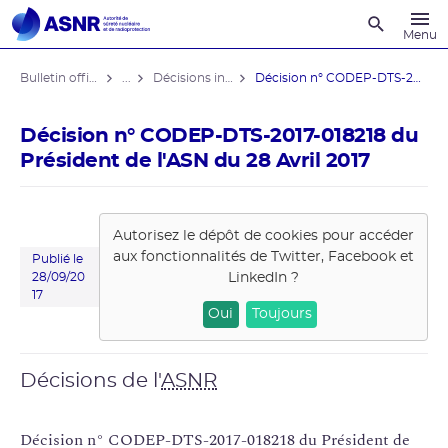
Recherche
Menu
Bulletin officiel de l'ASNR
...
Décisions individuelles
Décision n° CODEP-DTS-2017-018218 du ...
Décision n° CODEP-DTS-2017-018218 du
Président de l'ASN du 28 Avril 2017
Autorisez le dépôt de cookies pour accéder
aux fonctionnalités de
Twitter, Facebook et
Publié le
LinkedIn
?
28/09/20
17
Oui
Toujours
Décisions de l'
ASNR
Décision n° CODEP-DTS-2017-018218 du Président de