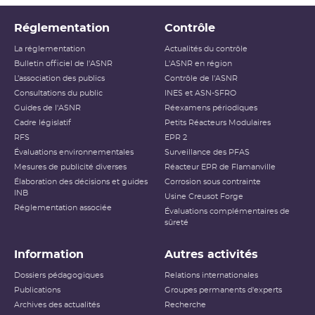
Réglementation
Contrôle
La réglementation
Actualités du contrôle
Bulletin officiel de l'ASNR
L'ASNR en région
L’association des publics
Contrôle de l'ASNR
Consultations du public
INES et ASN-SFRO
Guides de l'ASNR
Réexamens périodiques
Cadre législatif
Petits Réacteurs Modulaires
RFS
EPR 2
Évaluations environnementales
Surveillance des PFAS
Mesures de publicité diverses
Réacteur EPR de Flamanville
Élaboration des décisions et guides
Corrosion sous contrainte
INB
Usine Creusot Forge
Réglementation associée
Évaluations complémentaires de
sûreté
Information
Autres activités
Dossiers pédagogiques
Relations internationales
Publications
Groupes permanents d'experts
Archives des actualités
Recherche