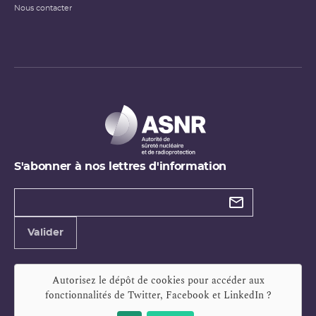
Nous contacter
S'abonner à nos lettres d'information
Types de
newsletter
Adresse
Valider
e-
mail
Autorisez le dépôt de cookies pour accéder aux
fonctionnalités de
Twitter, Facebook et LinkedIn
?