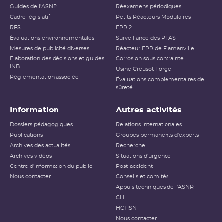
Guides de l'ASNR
Réexamens périodiques
Cadre législatif
Petits Réacteurs Modulaires
RFS
EPR 2
Évaluations environnementales
Surveillance des PFAS
Mesures de publicité diverses
Réacteur EPR de Flamanville
Élaboration des décisions et guides
Corrosion sous contrainte
INB
Usine Creusot Forge
Réglementation associée
Évaluations complémentaires de
sûreté
Information
Autres activités
Dossiers pédagogiques
Relations internationales
Publications
Groupes permanents d'experts
Archives des actualités
Recherche
Archives vidéos
Situations d'urgence
Centre d'information du public
Post-accident
Nous contacter
Conseils et comités
Appuis techniques de l'ASNR
CLI
HCTISN
Nous contacter