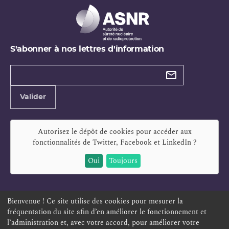
S'abonner à nos lettres d'information
Types de
newsletter
Adresse
Valider
e-
mail
Autorisez le dépôt de cookies pour accéder aux
fonctionnalités de
Twitter, Facebook et LinkedIn
?
Oui
Toujours
Bienvenue ! Ce site utilise des cookies pour mesurer la
fréquentation du site afin d’en améliorer le fonctionnement et
ESPACE PERSONNEL
OFFRES D'EMPLOI
SIGNALEMENT
l’administration et, avec votre accord, pour améliorer votre
TÉLÉSERVICES
PLAN DU SITE
LEXIQUE