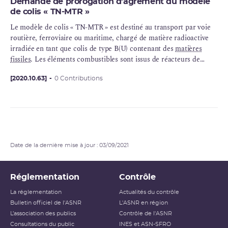
Demande de prorogation d’agrément du modèle
de colis « TN-MTR »
Le modèle de colis « TN-MTR » est destiné au transport par voie
routière, ferroviaire ou maritime, chargé de matière radioactive
irradiée en tant que colis de type B(U) contenant des
matières
fissiles
. Les éléments combustibles sont issus de réacteurs de
recherche.
[2020.10.63]
0 Contributions
Date de la dernière mise à jour : 03/09/2021
Réglementation
Contrôle
La réglementation
Actualités du contrôle
Bulletin officiel de l'ASNR
L'ASNR en région
L’association des publics
Contrôle de l'ASNR
Consultations du public
INES et ASN-SFRO