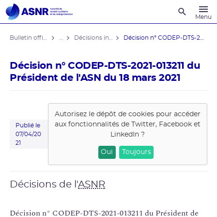
Recherche
Menu
Bulletin officiel de l'ASNR
...
Décisions individuelles
Décision n° CODEP-DTS-2021-013211 du ...
Décision n° CODEP-DTS-2021-013211 du
Président de l'ASN du 18 mars 2021
Autorisez le dépôt de cookies pour accéder
aux fonctionnalités de
Twitter, Facebook et
Publié le
LinkedIn
?
07/04/20
21
Oui
Toujours
Décisions de l'
ASNR
Décision n° CODEP-DTS-2021-013211 du Président de