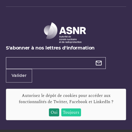
S'abonner à nos lettres d'information
Types de
newsletter
Adresse
Valider
e-
mail
Autorisez le dépôt de cookies pour accéder aux
fonctionnalités de
Twitter, Facebook et LinkedIn
?
Oui
Toujours