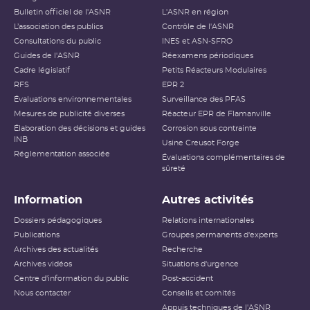
Bulletin officiel de l'ASNR
L'ASNR en région
L’association des publics
Contrôle de l'ASNR
Consultations du public
INES et ASN-SFRO
Guides de l'ASNR
Réexamens périodiques
Cadre législatif
Petits Réacteurs Modulaires
RFS
EPR 2
Évaluations environnementales
Surveillance des PFAS
Mesures de publicité diverses
Réacteur EPR de Flamanville
Élaboration des décisions et guides
Corrosion sous contrainte
INB
Usine Creusot Forge
Réglementation associée
Évaluations complémentaires de
sûreté
Information
Autres activités
Dossiers pédagogiques
Relations internationales
Publications
Groupes permanents d'experts
Archives des actualités
Recherche
Archives vidéos
Situations d'urgence
Centre d'information du public
Post-accident
Nous contacter
Conseils et comités
Appuis techniques de l'ASNR