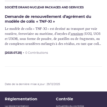
SOCIÉTÉ ORANO NUCLEAR PACKAGES AND SERVICES
Demande de renouvellement d’agrément du
modèle de colis « TNF-XI »
Le modèle de colis « TNF-XI » est destiné au transport par voie
routière, ferroviaire ou maritime, d’oxydes d’
uranium
(UO2, UO3
et U3O8), sous forme de poudre, de pastilles ou de fragments, ou
de complexes uranifères mélangés à des résidus, en tant que colis
de type A ou de type IP-2, chargé de matières fissiles.
[2025.07.25]
0 Contributions
Date de la dernière mise à jour : 29/12/2025
Réglementation
Contrôle
La réglementation
Actualités du contrôle