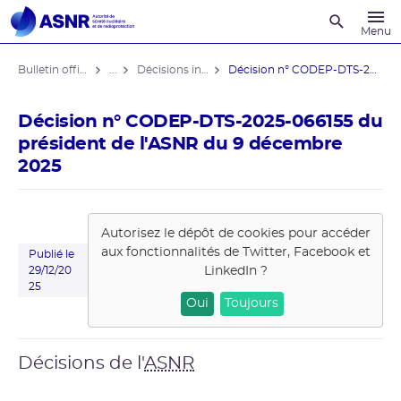
Recherche
Menu
Bulletin officiel de l'ASNR
...
Décisions individuelles
Décision n° CODEP-DTS-2025-066155 du ...
Décision n° CODEP-DTS-2025-066155 du
président de l'ASNR du 9 décembre
2025
Autorisez le dépôt de cookies pour accéder
aux fonctionnalités de
Twitter, Facebook et
Publié le
LinkedIn
?
29/12/20
25
Oui
Toujours
Décisions de l'
ASNR