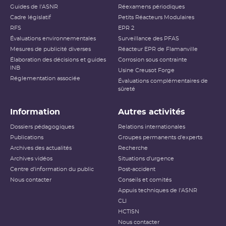
Guides de l'ASNR
Réexamens périodiques
Cadre législatif
Petits Réacteurs Modulaires
RFS
EPR 2
Évaluations environnementales
Surveillance des PFAS
Mesures de publicité diverses
Réacteur EPR de Flamanville
Élaboration des décisions et guides
Corrosion sous contrainte
INB
Usine Creusot Forge
Réglementation associée
Évaluations complémentaires de
sûreté
Information
Autres activités
Dossiers pédagogiques
Relations internationales
Publications
Groupes permanents d'experts
Archives des actualités
Recherche
Archives vidéos
Situations d'urgence
Centre d'information du public
Post-accident
Nous contacter
Conseils et comités
Appuis techniques de l'ASNR
CLI
HCTISN
Nous contacter