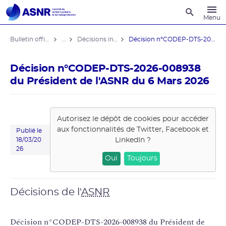
Recherche
Menu
Bulletin officiel de l'ASNR
...
Décisions individuelles
Décision n°CODEP-DTS-2026-008938 du ...
Décision n°CODEP-DTS-2026-008938
du Président de l'ASNR du 6 Mars 2026
Autorisez le dépôt de cookies pour accéder
aux fonctionnalités de
Twitter, Facebook et
Publié le
LinkedIn
?
18/03/20
26
Oui
Toujours
Décisions de l'
ASNR
Décision n°CODEP-DTS-2026-008938 du Président de