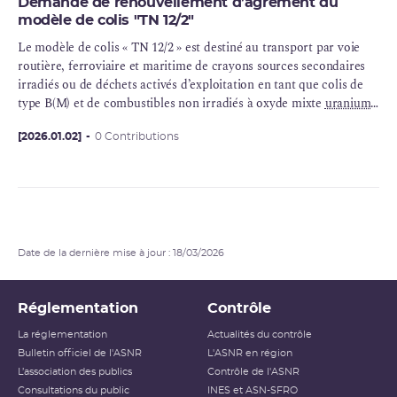
Demande de renouvellement d’agrément du
modèle de colis "TN 12/2"
Le modèle de colis « TN 12/2 » est destiné au transport par voie
routière, ferroviaire et maritime de crayons sources secondaires
irradiés ou de déchets activés d’exploitation en tant que colis de
type B(M) et de combustibles non irradiés à oxyde mixte
uranium
-
plutonium, à oxyde d’uranium et à oxyde d’uranium et de
gadolinium en tant que colis de type B(M) chargé de
[2026.01.02]
0 Contributions
matières
fissiles
.
Date de la dernière mise à jour : 18/03/2026
Réglementation
Contrôle
La réglementation
Actualités du contrôle
Bulletin officiel de l'ASNR
L'ASNR en région
L’association des publics
Contrôle de l'ASNR
Consultations du public
INES et ASN-SFRO