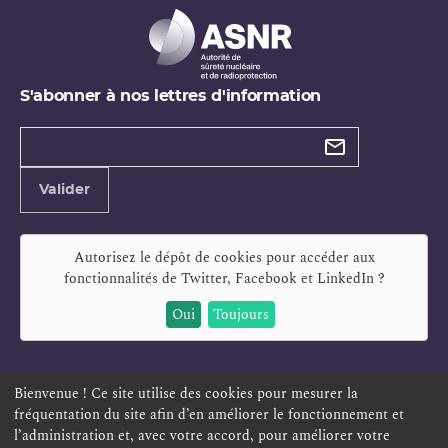
S'abonner à nos lettres d'information
Types de
newsletter
Adresse
Valider
e-
mail
Autorisez le dépôt de cookies pour accéder aux
fonctionnalités de
Twitter, Facebook et LinkedIn
?
Oui
Toujours
Bienvenue ! Ce site utilise des cookies pour mesurer la
fréquentation du site afin d’en améliorer le fonctionnement et
ESPACE PERSONNEL
OFFRES D'EMPLOI
SIGNALEMENT
l’administration et, avec votre accord, pour améliorer votre
TÉLÉSERVICES
PLAN DU SITE
LEXIQUE