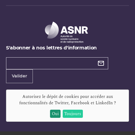
S'abonner à nos lettres d'information
Types de
newsletter
Adresse
Valider
e-
mail
Autorisez le dépôt de cookies pour accéder aux
fonctionnalités de
Twitter, Facebook et LinkedIn
?
Oui
Toujours