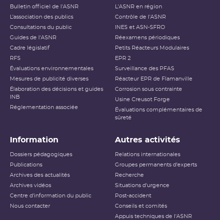
Bulletin officiel de l'ASNR
L'ASNR en région
L’association des publics
Contrôle de l'ASNR
Consultations du public
INES et ASN-SFRO
Guides de l'ASNR
Réexamens périodiques
Cadre législatif
Petits Réacteurs Modulaires
RFS
EPR 2
Évaluations environnementales
Surveillance des PFAS
Mesures de publicité diverses
Réacteur EPR de Flamanville
Élaboration des décisions et guides
Corrosion sous contrainte
INB
Usine Creusot Forge
Réglementation associée
Évaluations complémentaires de
sûreté
Information
Autres activités
Dossiers pédagogiques
Relations internationales
Publications
Groupes permanents d'experts
Archives des actualités
Recherche
Archives vidéos
Situations d'urgence
Centre d'information du public
Post-accident
Nous contacter
Conseils et comités
Appuis techniques de l'ASNR