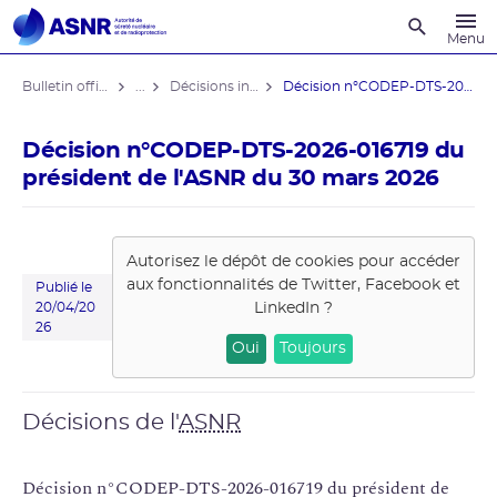
Recherche
Menu
Bulletin officiel de l'ASNR
...
Décisions individuelles
Décision n°CODEP-DTS-2026-016719 du ...
Décision n°CODEP-DTS-2026-016719 du
président de l'ASNR du 30 mars 2026
Autorisez le dépôt de cookies pour accéder
aux fonctionnalités de
Twitter, Facebook et
Publié le
LinkedIn
?
20/04/20
26
Oui
Toujours
Décisions de l'
ASNR
Décision n°CODEP-DTS-2026-016719 du président de