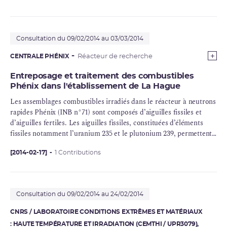
Consultation du 09/02/2014 au 03/03/2014
CENTRALE PHÉNIX
Réacteur de recherche
Entreposage et traitement des combustibles
Phénix dans l'établissement de La Hague
Les assemblages combustibles irradiés dans le réacteur à
neutrons
rapides
Phénix
(INB n°71) sont composés d’aiguilles fissiles et
d’aiguilles fertiles. Les aiguilles fissiles, constituées d’éléments
fissiles notamment l’
uranium
235 et le
plutonium
239, permettent
la
réaction en chaîne
. Les aiguilles fertiles, constituées d’éléments
fertiles notamment l’uranium 238, vont se transformer en
[2014-02-17]
1 Contributions
éléments fissiles sous l’effet de l’
irradiation
.
Consultation du 09/02/2014 au 24/02/2014
CNRS / LABORATOIRE CONDITIONS EXTRÊMES ET MATÉRIAUX
: HAUTE TEMPÉRATURE ET IRRADIATION (CEMTHI / UPR3079),