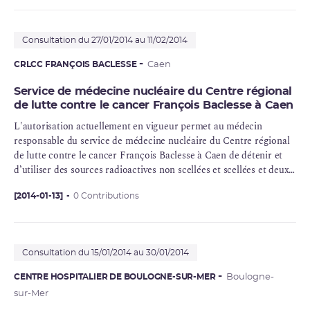
de recherche biomédicale.
Consultation du 27/01/2014 au 11/02/2014
CRLCC FRANÇOIS BACLESSE
Caen
Service de médecine nucléaire du Centre régional
de lutte contre le cancer François Baclesse à Caen
L'autorisation actuellement en vigueur permet au médecin
responsable du service de médecine nucléaire du Centre régional
de lutte contre le
cancer
François Baclesse à Caen de détenir et
d’utiliser des sources radioactives non scellées et scellées et deux
générateurs électriques de rayonnements ionisants pour une
activité de médecine nucléaire à des fins de diagnostic in vivo, in
[2014-01-13]
0 Contributions
vitro, de thérapie et de recherche biomédicale.
Consultation du 15/01/2014 au 30/01/2014
CENTRE HOSPITALIER DE BOULOGNE-SUR-MER
Boulogne-
sur-Mer