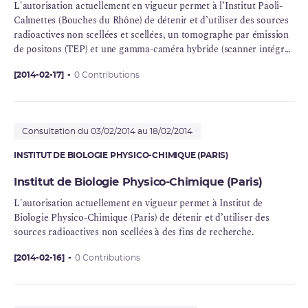
L'autorisation actuellement en vigueur permet à l’Institut Paoli-
Calmettes (Bouches du Rhône) de détenir et d’utiliser des sources
radioactives non scellées et scellées, un tomographe par émission
de positons (TEP) et une gamma-caméra hybride (scanner intégré)
pour une activité de médecine nucléaire à des fins de diagnostic in
vivo, in vitro, de thérapie et de recherche biomédicale. La
[2014-02-17]
0 Contributions
présente demande soumise à consultation est motivée par la
modification de l’autorisation précédente accordée le 21 janvier
2013.
Consultation du 03/02/2014 au 18/02/2014
INSTITUT DE BIOLOGIE PHYSICO-CHIMIQUE (PARIS)
Institut de Biologie Physico-Chimique (Paris)
L'autorisation actuellement en vigueur permet à Institut de
Biologie Physico-Chimique (Paris) de détenir et d’utiliser des
sources radioactives non scellées à des fins de recherche.
[2014-02-16]
0 Contributions