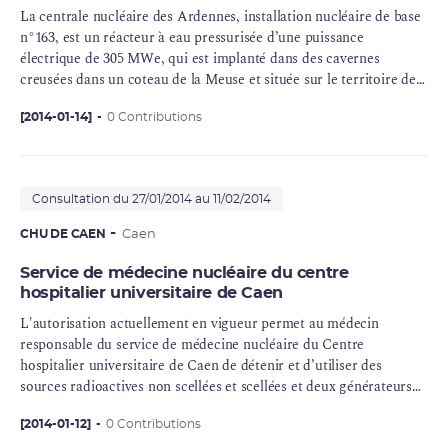
La
centrale nucléaire
des Ardennes,
installation nucléaire de base
n°163, est un réacteur à eau pressurisée d’une
puissance
électrique
de 305 MWe, qui est implanté dans des cavernes
creusées dans un coteau de la Meuse et située sur le territoire de
la commune de Chooz (département des Ardennes). Par décret
n°2007-1395 du 27 septembre 2007,
[2014-01-14]
0 Contributions
EDF
a été autorisée à
procéder aux opérations de mise à l’arrêt définitif et de
démantèlement
complet de cette installation.
Consultation du 27/01/2014 au 11/02/2014
CHU DE CAEN
Caen
Service de médecine nucléaire du centre
hospitalier universitaire de Caen
L'autorisation actuellement en vigueur permet au médecin
responsable du service de médecine nucléaire du Centre
hospitalier universitaire de Caen de détenir et d’utiliser des
sources radioactives non scellées et scellées et deux générateurs
électriques de rayonnements ionisants pour une activité de
médecine nucléaire à des fins de diagnostic in vivo, de thérapie et
[2014-01-12]
0 Contributions