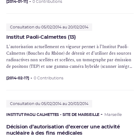
fixant les règles générales relatives aux installations nucléaires de
[2014-01-11]
0 Contributions
base et à livrer ses observations sur le contenu du projet.
Consultation du 05/02/2014 au 20/02/2014
Institut Paoli-Calmettes (13)
L'autorisation actuellement en vigueur permet à l’Institut Paoli-
Calmettes (Bouches du Rhône) de détenir et d’utiliser des sources
radioactives non scellées et scellées, un tomographe par émission
de positons (
TEP
) et une
gamma-caméra
hybride (scanner intégré)
pour une activité de médecine nucléaire à des fins de diagnostic in
vivo, in vitro, de thérapie et de recherche biomédicale.
[2014-02-17]
0 Contributions
Consultation du 05/02/2014 au 20/03/2014
INSTITUT PAOLI CALMETTES - SITE DE MARSEILLE
Marseille
Décision d’autorisation d’exercer une activité
nucléaire à des fins médicales