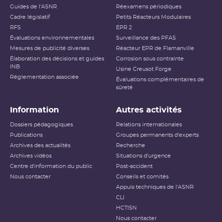
Guides de l'ASNR
Réexamens périodiques
Cadre législatif
Petits Réacteurs Modulaires
RFS
EPR 2
Évaluations environnementales
Surveillance des PFAS
Mesures de publicité diverses
Réacteur EPR de Flamanville
Élaboration des décisions et guides
Corrosion sous contrainte
INB
Usine Creusot Forge
Réglementation associée
Évaluations complémentaires de
sûreté
Information
Autres activités
Dossiers pédagogiques
Relations internationales
Publications
Groupes permanents d'experts
Archives des actualités
Recherche
Archives vidéos
Situations d'urgence
Centre d'information du public
Post-accident
Nous contacter
Conseils et comités
Appuis techniques de l'ASNR
CLI
HCTISN
Nous contacter