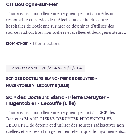
CH Boulogne-sur-Mer
L'autorisation actuellement en vigueur permet au médecin
responsable du service de médecine nucléaire du centre
hospitalier de Boulogne sur Mer de détenir et d’utiliser des
sources radioactives non scellées et scellées et deux générateurs
électriques de rayonnements ionisants pour une activité de
médecine nucléaire à des fins de diagnostic in vivo et de thérapie.
[2014-01-08]
1 Contributions
Consultation du 15/01/2014 au 30/01/2014
SCP DES DOCTEURS BLANC - PIERRE DERUYTER -
HUGENTOBLER - LECOUFFE (LILLE)
SCP des Docteurs Blanc - Pierre Deruyter -
Hugentobler - Lecouffe (Lille)
L'autorisation actuellement en vigueur permet à la SCP des
Docteurs BLANC-PIERRE DERUYTER-HUGENTOBLER-
LECOUFFE de détenir et d’utiliser des sources radioactives non
scellées et scellées et un générateur électrique de rayonnements