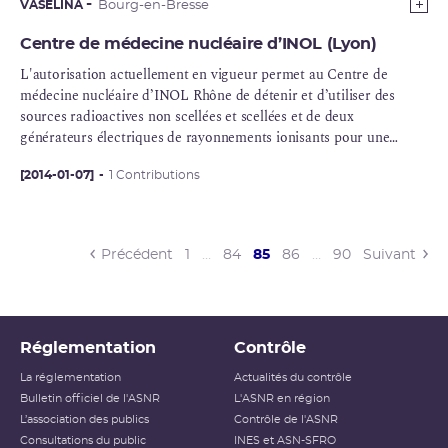
VASELINA
Bourg-en-Bresse
Centre de médecine nucléaire d’INOL (Lyon)
L'autorisation actuellement en vigueur permet au Centre de
médecine nucléaire d’INOL Rhône de détenir et d’utiliser des
sources radioactives non scellées et scellées et de deux
générateurs électriques de rayonnements ionisants pour une
activité de médecine nucléaire à des fins de diagnostic in vivo et
de thérapie.
[2014-01-07]
1 Contributions
(current)
Précédent
1
…
84
85
86
…
90
Suivant
Réglementation
Contrôle
La réglementation
Actualités du contrôle
Bulletin officiel de l'ASNR
L'ASNR en région
L’association des publics
Contrôle de l'ASNR
Consultations du public
INES et ASN-SFRO