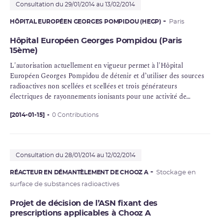
Consultation du 29/01/2014 au 13/02/2014
HÔPITAL EUROPÉEN GEORGES POMPIDOU (HEGP)
Paris
Hôpital Européen Georges Pompidou (Paris
15ème)
L'autorisation actuellement en vigueur permet à l'Hôpital
Européen Georges Pompidou de détenir et d’utiliser des sources
radioactives non scellées et scellées et trois générateurs
électriques de rayonnements ionisants pour une activité de
médecine nucléaire à des fins de diagnostic in vivo, de thérapie et
de recherche biomédicale. La modification faisant l'objet du
[2014-01-15]
0 Contributions
dossier de demande soumis à participation concerne l'ajout d'un
nouveau
radionucléide
en sources non scellées et la suppression
d'un radionucléide en sources non scellées.
Consultation du 28/01/2014 au 12/02/2014
RÉACTEUR EN DÉMANTÈLEMENT DE CHOOZ A
Stockage en
surface de substances radioactives
Projet de décision de l’ASN fixant des
prescriptions applicables à Chooz A