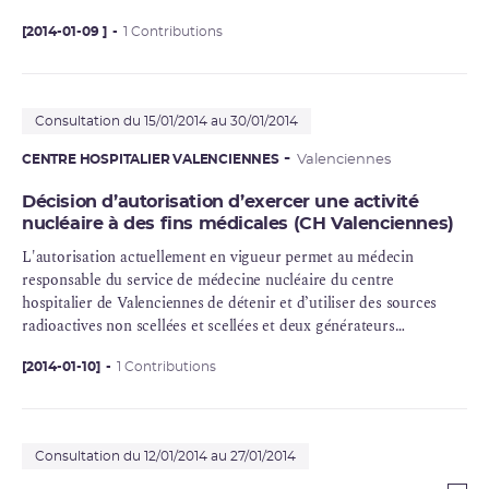
ionisants pour une activité de médecine nucléaire à des fins de
diagnostic in vivo.
[2014-01-09 ]
1 Contributions
Consultation du 15/01/2014 au 30/01/2014
CENTRE HOSPITALIER VALENCIENNES
Valenciennes
Décision d’autorisation d’exercer une activité
nucléaire à des fins médicales (CH Valenciennes)
L'autorisation actuellement en vigueur permet au médecin
responsable du service de médecine nucléaire du centre
hospitalier de Valenciennes de détenir et d’utiliser des sources
radioactives non scellées et scellées et deux générateurs
électriques de rayonnements ionisants pour une activité de
médecine nucléaire à des fins de diagnostic in vivo.
[2014-01-10]
1 Contributions
Consultation du 12/01/2014 au 27/01/2014