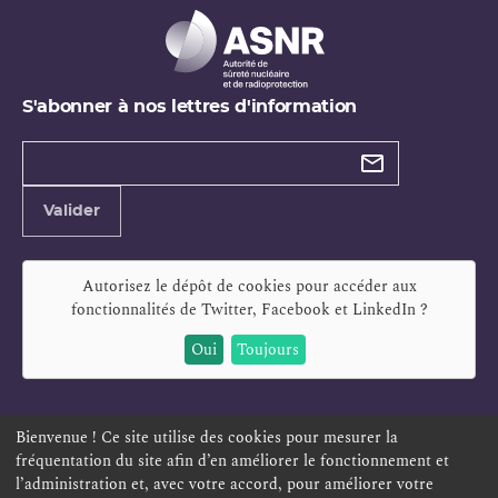
S'abonner à nos lettres d'information
Types de
newsletter
Adresse
Valider
e-
mail
Autorisez le dépôt de cookies pour accéder aux
fonctionnalités de
Twitter, Facebook et LinkedIn
?
Oui
Toujours
Bienvenue ! Ce site utilise des cookies pour mesurer la
fréquentation du site afin d’en améliorer le fonctionnement et
ESPACE PERSONNEL
OFFRES D'EMPLOI
SIGNALEMENT
l’administration et, avec votre accord, pour améliorer votre
TÉLÉSERVICES
PLAN DU SITE
LEXIQUE