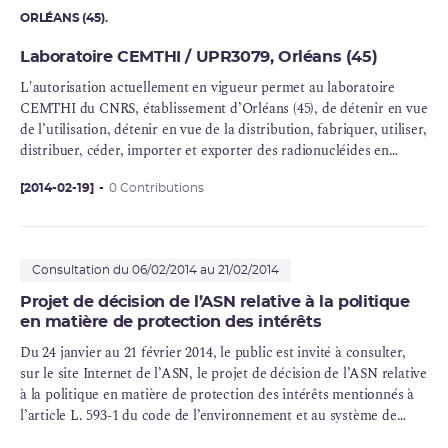
ORLÉANS (45).
Laboratoire CEMTHI / UPR3079, Orléans (45)
L'autorisation actuellement en vigueur permet au laboratoire
CEMTHI du
CNRS
, établissement d’Orléans (45), de détenir en vue
de l’utilisation, détenir en vue de la distribution, fabriquer, utiliser,
distribuer, céder, importer et exporter des radionucléides en
sources non scellées ; détenir en vue de l’utilisation et utiliser des
radionucléides en sources scellées ;détenir et utiliser des appareils
[2014-02-19]
0 Contributions
électriques émettant des rayonnements ionisants et des
accélérateurs de particules.
Consultation du 06/02/2014 au 21/02/2014
Projet de décision de l’ASN relative à la politique
en matière de protection des intérêts
Du 24 janvier au 21 février 2014, le public est invité à consulter,
sur le site Internet de l’ASN, le projet de décision de l’ASN relative
à la politique en matière de protection des intérêts mentionnés à
l’article L. 593-1 du code de l’environnement et au système de
management intégré, prévus par l’arrêté du 7 février 2012 modifié