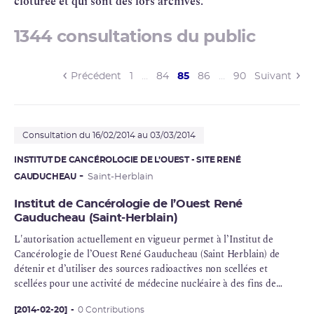
clôturée et qui sont dès lors archivés.
1344 consultations du public
(current)
Précédent
1
…
84
85
86
…
90
Suivant
Consultation du 16/02/2014 au 03/03/2014
INSTITUT DE CANCÉROLOGIE DE L’OUEST - SITE RENÉ
GAUDUCHEAU
Saint-Herblain
Institut de Cancérologie de l’Ouest René
Gauducheau (Saint-Herblain)
L'autorisation actuellement en vigueur permet à l’Institut de
Cancérologie de l’Ouest René Gauducheau (Saint Herblain) de
détenir et d’utiliser des sources radioactives non scellées et
scellées pour une activité de
médecine nucléaire
à des fins de
diagnostic in vivo
et in vitro, de thérapie, de recherche in vitro et
de recherche biomédicale.
[2014-02-20]
0 Contributions