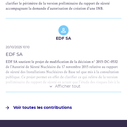
clarifier le périmètre de la version préliminaire du rapport de sûreté
accompagnant la demande d’autorisation de création d’une INB.
EDF SA
20/10/2025 10:10
EDF SA
EDF SA soutient le projet de modification de la décision n° 2015-DC-0532
de l’Autorité de Sûreté Nucléaire du 17 novembre 2015 relative au rapport
de sûreté des Installations Nucléaires de Base tel que mis à la consultation
publique. Ce projet permet en effet de clarifier ce qui relève de la version
préliminaire du rapport de sûreté en actant que l’étude des risques liés à la
Afficher tout
construction de l’INB, mais qui ne sont pas présentés par l’INB elle-même,
ne relève pas de la version préliminaire du rapport de sûreté.
Cependant, pour une meilleure lisibilité, nous suggérons de :
Voir toutes les contributions
a) renommer la section 1 « construction de l’INB » du chapitre 9 en "Risques
présentés par l'INB avant sa mise en service" afin d'exclure toute ambiguïté
puisque le terme « construction » n’apparait plus dans les articles de la