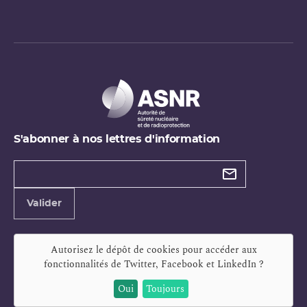
S'abonner à nos lettres d'information
Types de
newsletter
Adresse
Valider
e-
mail
Autorisez le dépôt de cookies pour accéder aux
fonctionnalités de
Twitter, Facebook et LinkedIn
?
Oui
Toujours