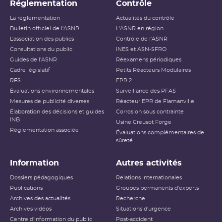
section.
Réglementation
Contrôle
b) d’ajouter dans les visas l’article R 593-16 et l’article R 593-18 du code de
La réglementation
Actualités du contrôle
l’environnement qui fixe le contenu de la version préliminaire du rapport
Bulletin officiel de l'ASNR
L'ASNR en région
de sûreté, objet de la section.
L’association des publics
Contrôle de l'ASNR
Consultations du public
INES et ASN-SFRO
c) En cohérence avec le deuxième considérant de la décision et visant à
Guides de l'ASNR
Réexamens périodiques
exclure de la version préliminaire du rapport de sûreté les risques liés à la
Cadre législatif
Petits Réacteurs Modulaires
construction de l’INB, reformuler l’article 4.9.1 dans les termes suivants :
RFS
EPR 2
« La version préliminaire du rapport de sûreté traite des risques auxquels
Évaluations environnementales
Surveillance des PFAS
l’installation nucléaire de base peut exposer les intérêts mentionnés à
Mesures de publicité diverses
Réacteur EPR de Flamanville
l’article L. 593-1 du code de l’environnement avant sa mise en service
Élaboration des décisions et guides
Corrosion sous contrainte
notamment ceux liés aux d'essais préalables à la mise en service de l'INB au
INB
Usine Creusot Forge
regard des activités prévues et des substances dangereuses mises en œuvre.
Réglementation associée
Évaluations complémentaires de
La version préliminaire du rapport de sûreté identifie les incidents et
sûreté
accidents qui pourraient survenir préalablement à cette mise en service du
fait de ces risques. La version préliminaire du rapport de sûreté ne porte
pas sur les risques liés à la construction de l’INB. »
Information
Autres activités
Dossiers pédagogiques
Relations internationales
Publications
Groupes permanents d'experts
Archives des actualités
Recherche
Archives vidéos
Situations d'urgence
Centre d'information du public
Post-accident