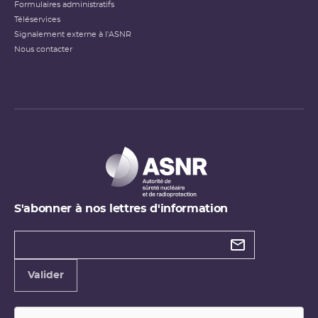
Formulaires administratifs
Téléservices
Signalement externe à l'ASNR
Nous contacter
S'abonner à nos lettres d'information
Types de
newsletter
Adresse
Valider
e-
mail