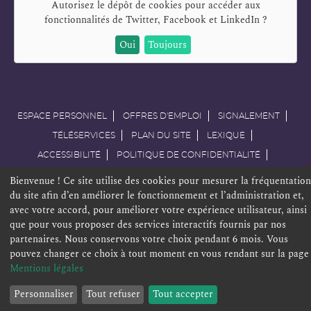
Autorisez le dépôt de cookies pour accéder aux
fonctionnalités de
Twitter, Facebook et LinkedIn
?
Oui
Toujours
ESPACE PERSONNEL
OFFRES D'EMPLOI
SIGNALEMENT
TÉLÉSERVICES
PLAN DU SITE
LEXIQUE
ACCESSIBILITÉ
POLITIQUE DE CONFIDENTIALITÉ
MENTIONS LÉGALES
CONTACT
Bienvenue ! Ce site utilise des cookies pour mesurer la fréquentation
du site afin d’en améliorer le fonctionnement et l’administration et,
avec votre accord, pour améliorer votre expérience utilisateur, ainsi
que pour vous proposer des services interactifs fournis par nos
partenaires. Nous conservons votre choix pendant 6 mois. Vous
pouvez changer ce choix à tout moment en vous rendant sur la page
Mentions légales
Personnaliser
Tout refuser
Tout accepter
Sommaire de la consultation
ouvrir