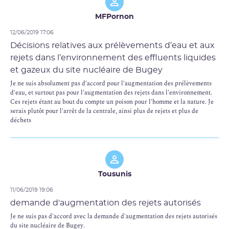
Nous sommes un peu surpris de ces demandes de modifications. Celles-ci
auraient dû être faites au moment de l'établissement de la décision de l'ASN
MFPornon
de 2014, puisque ni EDF, ni l'ASN ne pouvait ignorer les arrêtés du 7 février
2012 et du 2 février 1998.
12/06/2019 17:06
Les modifications proposées par EDF ne doivent en aucun cas permettre à
Décisions relatives aux prélèvements d’eau et aux
l'exploitant du site nucléaire d'augmenter ses rejets d'effluents radioactifs
rejets dans l’environnement des effluents liquides
et chimiques et de chaleur.
3. DEMANDE DE MODIFICATION 3 : AJOUT D’UNE DISPOSITION
et gazeux du site nucléaire de Bugey
POUR LA PRISE EN COMPTE DES PRELEVEMENTS ET REJETS
Je ne suis absolument pas d'accord pour l'augmentation des prélèvements
D’EAU POUR LA MISE EN OEUVRE DE TRAVAUX DE GENIE CIVIL
d'eau, et surtout pas pour l'augmentation des rejets dans l'environnement.
Cette modification semble acceptable.
Ces rejets étant au bout du compte un poison pour l'homme et la nature. Je
4. DEMANDE DE MODIFICATION 4 : MISE EN COHERENCE DE LA
serais plutôt pour l'arrêt de la centrale, ainsi plus de rejets et plus de
PRESCRIPTION [EDF-BUG-110] F ) AVEC LA DECISION ASN N °2016-
déchets
DC-0578
Cette modification semble acceptable.
5. DEMANDE DE MODIFICATION 5 : AJOUT D’UN COMPLEMENT A
LA PRESCRIPTION [EDF-BUG-84] AFIN DE PRENDRE EN COMPTE
LES CAS DE MISE EN OEUVRE DE LA RECIRCULATION D’HIVER
Cette modification semble acceptable.
Tousunis
6. DEMANDE DE MODIFICATION 6 : MODIFICATION DU CONTENU
DU BILAN MENSUEL LIE AU TRAITEMENT A LA
11/06/2019 19:06
MONOCHLORAMINE
demande d'augmentation des rejets autorisés
Nous ne sommes pas d'accord avec la demande de supprimer les mesures en
continu du pH en sortie des mélangeurs. Même si cette mesure est peu
Je ne suis pas d'accord avec la demande d'augmentation des rejets autorisés
utile, il vaut mieux avoir redondance que manque.
du site nucléaire de Bugey.