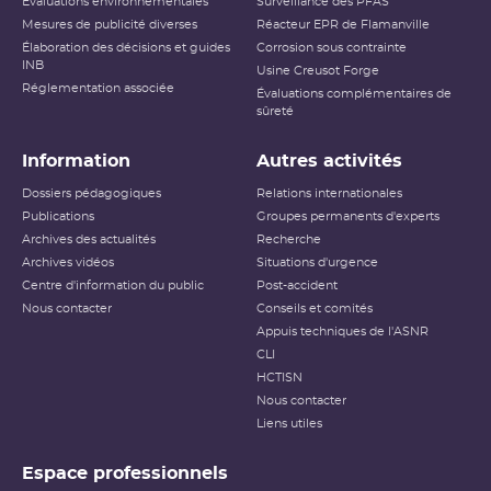
Évaluations environnementales
Surveillance des PFAS
Mesures de publicité diverses
Réacteur EPR de Flamanville
Élaboration des décisions et guides
Corrosion sous contrainte
INB
Usine Creusot Forge
Réglementation associée
Évaluations complémentaires de
sûreté
Information
Autres activités
Dossiers pédagogiques
Relations internationales
Publications
Groupes permanents d'experts
Archives des actualités
Recherche
Archives vidéos
Situations d'urgence
Centre d'information du public
Post-accident
Nous contacter
Conseils et comités
Appuis techniques de l'ASNR
CLI
HCTISN
Nous contacter
Liens utiles
Espace professionnels