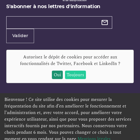
S'abonner à nos lettres d'information
Types de
newsletter
Adresse
Valider
e-
mail
Autorisez le dépôt de cookies pour accéder aux
fonctionnalités de
Twitter, Facebook et LinkedIn
?
Oui
Toujours
Bienvenue ! Ce site utilise des cookies pour mesurer la
fréquentation du site afin d’en améliorer le fonctionnement et
ESPACE PERSONNEL
OFFRES D'EMPLOI
SIGNALEMENT
l’administration et, avec votre accord, pour améliorer votre
TÉLÉSERVICES
PLAN DU SITE
LEXIQUE
expérience utilisateur, ainsi que pour vous proposer des services
interactifs fournis par nos partenaires. Nous conservons votre
ACCESSIBILITÉ
POLITIQUE DE CONFIDENTIALITÉ
choix pendant 6 mois. Vous pouvez changer ce choix à tout
MENTIONS LÉGALES
CONTACT
moment en vous rendant sur la page
Mentions légales