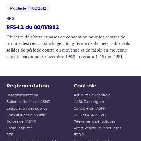
Publié le 14/02/2012
RFS
RFS-I.2. du 08/11/1982
Objectifs de sûreté et bases de conception pour les centres de
surface destinés au stockage à long terme de déchets radioactifs
solides de période courte ou moyenne et de faible ou moyenne
activité massique (8 novembre 1982) ; révision 1 (19 juin 1984)
Réglementation
Contrôle
La réglementation
Actualités du contrôle
Bulletin officiel de l'ASNR
L'ASNR en région
L’association des publics
Contrôle de l'ASNR
Consultations du public
INES et ASN-SFRO
Guides de l'ASNR
Réexamens périodiques
Cadre législatif
Petits Réacteurs Modulaires
RFS
EPR 2