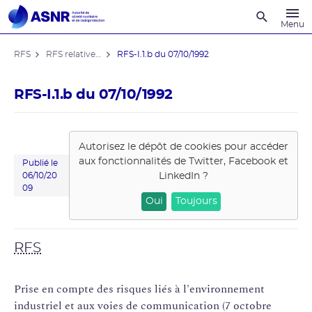
Recherche
Menu
RFS
RFS relatives aux INB autres que REP
RFS-I.1.b du 07/10/1992
RFS-I.1.b du 07/10/1992
Autorisez le dépôt de cookies pour accéder
aux fonctionnalités de
Twitter, Facebook et
Publié le
LinkedIn
?
06/10/20
09
Oui
Toujours
RFS
Prise en compte des risques liés à l'environnement
industriel et aux voies de communication (7 octobre