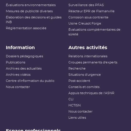
Évaluations environnementales
Surveillance des PFAS
Mesures de publicité diverses
Réacteur EPR de Flamanville
Élaboration des décisions et guides
Corrosion sous contrainte
INB
Usine Creusot Forge
Réglementation associée
Évaluations complémentaires de
sûreté
Information
Autres activités
Dossiers pédagogiques
Relations internationales
Publications
Groupes permanents d'experts
Archives des actualités
Recherche
Archives vidéos
Situations d'urgence
Centre d'information du public
Post-accident
Nous contacter
Conseils et comités
Appuis techniques de l'ASNR
CLI
HCTISN
Nous contacter
Liens utiles
Espace professionnels