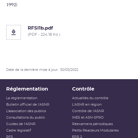
1992)
RFSI1b.pdf
(PDF - 224.18 Ko )
Date de la dernière mise à jour : 30/03/2022
Réglementation
Contrôle
La réglementation
Actualités du contrôle
Bulletin officiel de l'ASNR
L'ASNR en région
L’association des publics
Contrôle de l'ASNR
Consultations du public
INES et ASN-SFRO
Guides de l'ASNR
Réexamens périodiques
Cadre législatif
Petits Réacteurs Modulaires
RFS
EPR 2