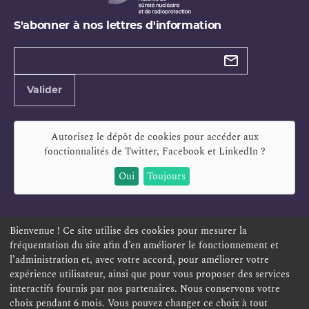
S'abonner à nos lettres d'information
Types de
newsletter
Adresse
Valider
e-
mail
Autorisez le dépôt de cookies pour accéder aux
fonctionnalités de
Twitter, Facebook et LinkedIn
?
Oui
Toujours
Bienvenue ! Ce site utilise des cookies pour mesurer la
fréquentation du site afin d’en améliorer le fonctionnement et
ESPACE PERSONNEL
OFFRES D'EMPLOI
SIGNALEMENT
l’administration et, avec votre accord, pour améliorer votre
TÉLÉSERVICES
PLAN DU SITE
LEXIQUE
expérience utilisateur, ainsi que pour vous proposer des services
interactifs fournis par nos partenaires. Nous conservons votre
ACCESSIBILITÉ
POLITIQUE DE CONFIDENTIALITÉ
choix pendant 6 mois. Vous pouvez changer ce choix à tout
MENTIONS LÉGALES
CONTACT