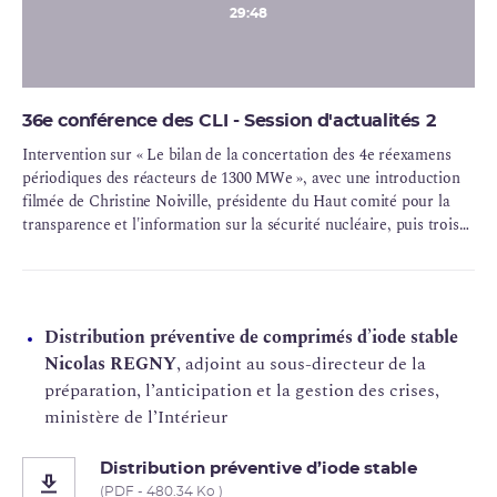
29:48
36e conférence des CLI - Session d'actualités 2
Intervention sur « Le bilan de la concertation des 4e réexamens
périodiques des réacteurs de 1300 MWe », avec une introduction
filmée de Christine Noiville, présidente du Haut comité pour la
transparence et l'information sur la sécurité nucléaire, puis trois
intervenants sur la scène : Benoit Bettinelli, chef de la mission
pour la sûreté nucléaire et la radioprotection, ministère de la
Transition écologique et de la Cohésion des territoires et
secrétaire général du HCTISN, Anne Gérin, Présidente de la CLI
Distribution préventive de comprimés d’iode stable
de St Alban et Fabrice Ravanas, responsable d’objectifs pour les
Nicolas REGNY
, adjoint au sous-directeur de la
réexamens périodiques 1 300 MWe, EDF.
préparation, l’anticipation et la gestion des crises,
ministère de l’Intérieur
Distribution préventive d’iode stable
(PDF - 480.34 Ko )