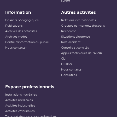
sûreté
Information
Autres activités
Dossiers pédagogiques
Relations internationales
Publications
Groupes permanents d'experts
Archives des actualités
Recherche
Archives vidéos
Situations d'urgence
Centre d'information du public
Post-accident
Nous contacter
Conseils et comités
Appuis techniques de l'ASNR
CLI
HCTISN
Nous contacter
Liens utiles
Espace professionnels
Installations nucléaires
Activités médicales
Activités industrielles
Activités vétérinaires
Transport de substances radioactives