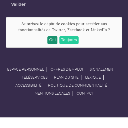
Adresse
Valider
e-
mail
Autorisez le dépôt de cookies pour accéder aux
fonctionnalités de
Twitter, Facebook et LinkedIn
?
Oui
Toujours
ESPACE PERSONNEL
OFFRES D'EMPLOI
SIGNALEMENT
TÉLÉSERVICES
PLAN DU SITE
LEXIQUE
ACCESSIBILITÉ
POLITIQUE DE CONFIDENTIALITÉ
MENTIONS LÉGALES
CONTACT