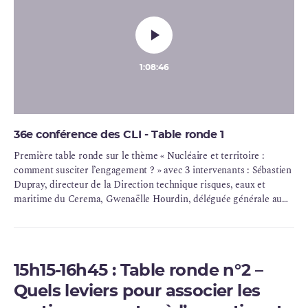
1:08:46
36e conférence des CLI - Table ronde 1
Première table ronde sur le thème « Nucléaire et territoire :
comment susciter l’engagement ? » avec 3 intervenants : Sébastien
Dupray, directeur de la Direction technique risques, eaux et
maritime du Cerema, Gwenaëlle Hourdin, déléguée générale au
sein du Secrétariat permanent pour la prévention des pollutions
industrielles de Provence-Alpes-Côte d'Azur et Olivier Rivière,
directeur de l'Environnement et des situations d'urgence de
l’ASN.
15h15-16h45 :
Table ronde n°2 –
Quels leviers pour associer les