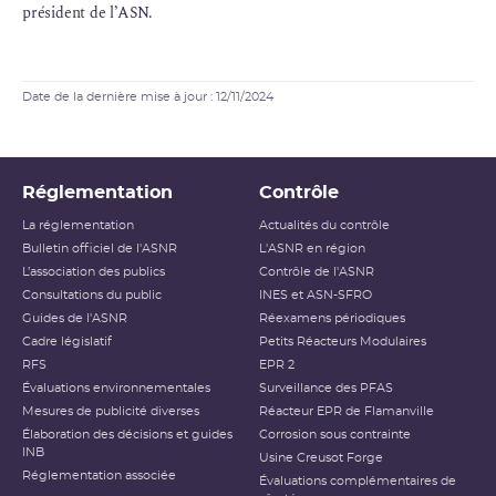
président de l’ASN.
Date de la dernière mise à jour : 12/11/2024
Réglementation
Contrôle
La réglementation
Actualités du contrôle
Bulletin officiel de l'ASNR
L'ASNR en région
L’association des publics
Contrôle de l'ASNR
Consultations du public
INES et ASN-SFRO
Guides de l'ASNR
Réexamens périodiques
Cadre législatif
Petits Réacteurs Modulaires
RFS
EPR 2
Évaluations environnementales
Surveillance des PFAS
Mesures de publicité diverses
Réacteur EPR de Flamanville
Élaboration des décisions et guides
Corrosion sous contrainte
INB
Usine Creusot Forge
Réglementation associée
Évaluations complémentaires de