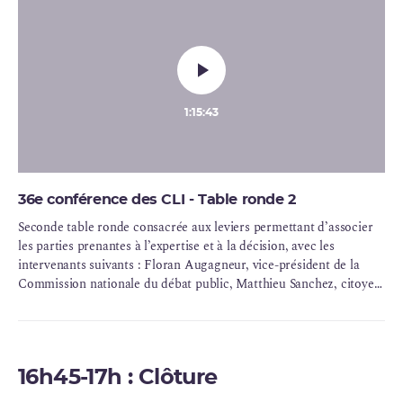
1:15:43
36e conférence des CLI - Table ronde 2
Seconde table ronde consacrée aux leviers permettant d’associer
les parties prenantes à l’expertise et à la décision, avec les
intervenants suivants : Floran Augagneur, vice-président de la
Commission nationale du débat public, Matthieu Sanchez, citoyen
tiré au sort pour la convention citoyenne pour le climat, et
membre du comité de gouvernance de la convention sur la fin de
vie, Audrey Lebeau-Livé, cheffe du service des politiques
d’ouverture à la société de l’IRSN, membre du HCTISN et de la
16h45-17h : Clôture
Commission parisienne du Débat public et Axelle de Franssu,
chargée d'information de l’Agence nationale de sécurité du