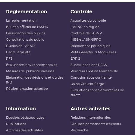
Réglementation
Contrôle
La réglementation
Actualités du contrôle
Bulletin officiel de l'ASNR
L'ASNR en région
L’association des publics
Contrôle de l'ASNR
Consultations du public
INES et ASN-SFRO
Guides de l'ASNR
Réexamens périodiques
Cadre législatif
Petits Réacteurs Modulaires
RFS
EPR 2
Évaluations environnementales
Surveillance des PFAS
Mesures de publicité diverses
Réacteur EPR de Flamanville
Élaboration des décisions et guides
Corrosion sous contrainte
INB
Usine Creusot Forge
Réglementation associée
Évaluations complémentaires de
sûreté
Information
Autres activités
Dossiers pédagogiques
Relations internationales
Publications
Groupes permanents d'experts
Archives des actualités
Recherche