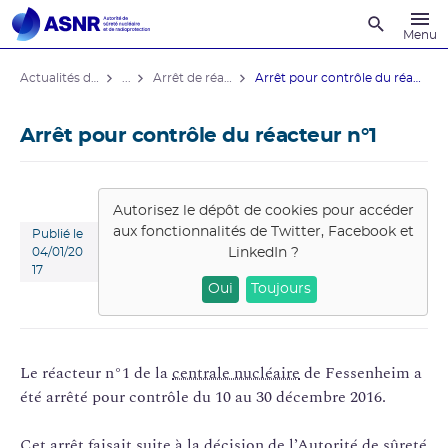
Recherche
Menu
Actualités du contrôle
...
Arrêt de réacteurs de centrales nucléaires
Arrêt pour contrôle du réacteur n°1
Arrêt pour contrôle du réacteur n°1
Autorisez le dépôt de cookies pour accéder
aux fonctionnalités de
Twitter, Facebook et
Publié le
LinkedIn
?
04/01/20
17
Oui
Toujours
Le réacteur n°1 de la
centrale nucléaire
de Fessenheim a
été arrêté pour contrôle du 10 au 30 décembre 2016.
Cet arrêt faisait suite à la décision de l’Autorité de
sûreté