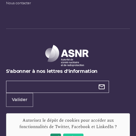
Nous contacter
S'abonner à nos lettres d'information
Types de
newsletter
Adresse
Valider
e-
mail
Autorisez le dépôt de cookies pour accéder aux
fonctionnalités de
Twitter, Facebook et LinkedIn
?