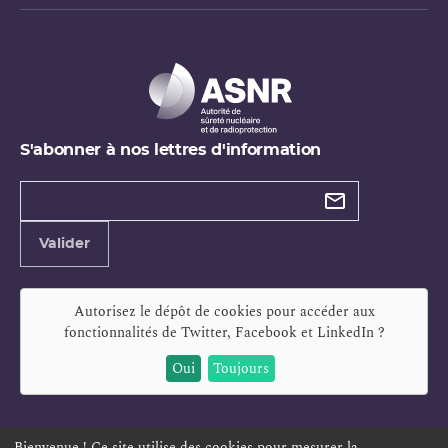
S'abonner à nos lettres d'information
Types de
newsletter
Adresse
Valider
e-
mail
Autorisez le dépôt de cookies pour accéder aux
fonctionnalités de
Twitter, Facebook et LinkedIn
?
Oui
Toujours
Bienvenue ! Ce site utilise des cookies pour mesurer la