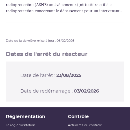
radioprotection (ASNR) un événement significatif relatif à la
radioprotection concernant le dépassement pour un intervenant
du quart d’une limite réglementaire de
dose
individuelle annuelle
pour la
dose équivalente
reçue par la peau.
Date de la dernière mise à jour : 06/02/2026
Dates de l'arrêt du réacteur
Date de l'arrêt :
23/08/2025
Date de redémarrage :
03/02/2026
Réglementation
Contrôle
La réglementation
Actualités du contrôle