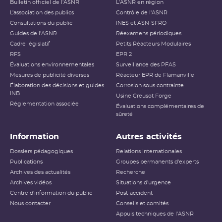
Bulletin officiel de l'ASNR
L'ASNR en région
L’association des publics
Contrôle de l'ASNR
Consultations du public
INES et ASN-SFRO
Guides de l'ASNR
Réexamens périodiques
Cadre législatif
Petits Réacteurs Modulaires
RFS
EPR 2
Évaluations environnementales
Surveillance des PFAS
Mesures de publicité diverses
Réacteur EPR de Flamanville
Élaboration des décisions et guides
Corrosion sous contrainte
INB
Usine Creusot Forge
Réglementation associée
Évaluations complémentaires de
sûreté
Information
Autres activités
Dossiers pédagogiques
Relations internationales
Publications
Groupes permanents d'experts
Archives des actualités
Recherche
Archives vidéos
Situations d'urgence
Centre d'information du public
Post-accident
Nous contacter
Conseils et comités
Appuis techniques de l'ASNR