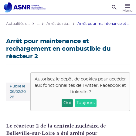
Recherche
Menu
Actualités du contrôle
...
Arrêt de réacteurs de centrales nucléaires
Arrêt pour maintenance et rechargement ...
Arrêt pour maintenance et
rechargement en combustible du
réacteur 2
Autorisez le dépôt de cookies pour accéder
aux fonctionnalités de
Twitter, Facebook et
Publié le
LinkedIn
?
06/02/20
26
Oui
Toujours
Le réacteur 2
de la
centrale nucléaire
de
Belleville-sur-Loire a été arrêté pour