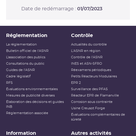
Date de redémarrage :
01/07/2023
Réglementation
Contrôle
La réglementation
Actualités du contrôle
Bulletin officiel de l'ASNR
L'ASNR en région
L’association des publics
Contrôle de l'ASNR
Consultations du public
INES et ASN-SFRO
Guides de l'ASNR
Réexamens périodiques
Cadre législatif
Petits Réacteurs Modulaires
RFS
EPR 2
Évaluations environnementales
Surveillance des PFAS
Mesures de publicité diverses
Réacteur EPR de Flamanville
Élaboration des décisions et guides
Corrosion sous contrainte
INB
Usine Creusot Forge
Réglementation associée
Évaluations complémentaires de
sûreté
Information
Autres activités