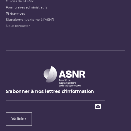
Guides de l'ASNR
Formulaires administratifs
Téléservices
Signalement externe à l'ASNR
Nous contacter
S'abonner à nos lettres d'information
Types de
newsletter
Adresse
Valider
e-
mail