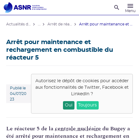
Recherche
Menu
Actualités du contrôle
...
Arrêt de réacteurs de centrales nucléaires
Arrêt pour maintenance et rechargement ...
Arrêt pour maintenance et
rechargement en combustible du
réacteur 5
Autorisez le dépôt de cookies pour accéder
aux fonctionnalités de
Twitter, Facebook et
Publié le
LinkedIn
?
04/07/20
23
Oui
Toujours
Le réacteur 5 de la
centrale nucléaire
du Bugey a
été arrêté pour maintenance et rechargement en