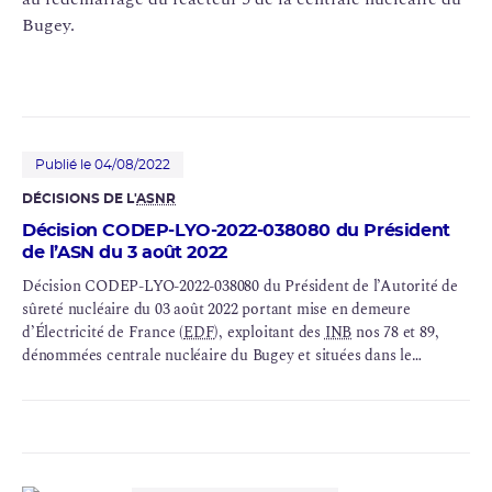
Bugey.
Publié le 04/08/2022
DÉCISIONS DE L'
ASNR
Décision CODEP-LYO-2022-038080 du Président
de l’ASN du 3 août 2022
Décision CODEP-LYO-2022-038080 du Président de l’Autorité de
sûreté nucléaire du 03 août 2022 portant mise en demeure
d’Électricité de France (
EDF
), exploitant des
INB
nos 78 et 89,
dénommées centrale nucléaire du Bugey et situées dans le
département de l’Ain, de se conformer à l’article 1.2 de l’arrêté du
7 février 2012 fixant les règles générales relatives aux installations
nucléaires de base