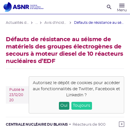
Recherche
Menu
Actualités du contrôle
...
Avis d'incident des installations nucléaires
Défauts de résistance au séisme de ...
Défauts de résistance au séisme de
matériels des groupes électrogènes de
secours à moteur diesel de 10 réacteurs
nucléaires d’EDF
Autorisez le dépôt de cookies pour accéder
aux fonctionnalités de
Twitter, Facebook et
Publié le
LinkedIn
?
23/12/20
20
Oui
Toujours
CENTRALE NUCLÉAIRE DU BLAYAIS
Réacteurs de 900