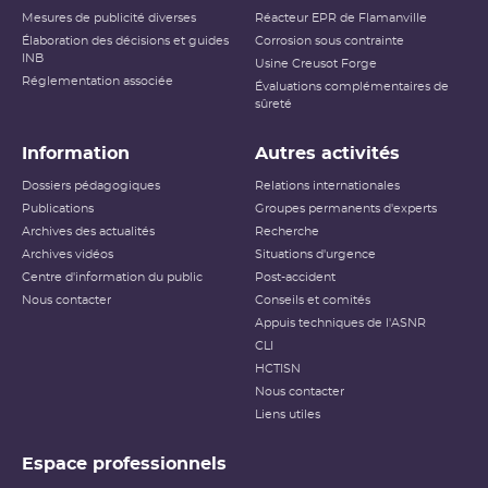
Mesures de publicité diverses
Réacteur EPR de Flamanville
Accident ayant des conséquences
Élaboration des décisions et guides
Niveau 5
Corrosion sous contrainte
étendues
INB
Usine Creusot Forge
Réglementation associée
Évaluations complémentaires de
Niveau 6
Accident grave
sûreté
Niveau 7
Accident majeur
Information
Autres activités
L’échelle INES (International Nuclear and Radiological
Dossiers pédagogiques
Relations internationales
Event Scale) a été développée par l’
AIEA
afin d’expliquer
Publications
Groupes permanents d'experts
au public l’importance d’un événement vis-à-vis de la
Archives des actualités
sûreté ou de la
radioprotection
Recherche
. Cette échelle est
applicable aux événements survenant sur les
INB
et aux
Archives vidéos
Situations d'urgence
événements ayant des conséquences, potentielles ou
Centre d'information du public
Post-accident
réelles, sur la radioprotection du public et des travailleurs.
Elle ne s’applique pas aux événements ayant un impact
Nous contacter
Conseils et comités
sur la radioprotection des patients, les critères
Appuis techniques de l'ASNR
habituellement utilisés pour classer les événements
(
dose
reçue notamment) n’étant pas applicables dans ce
CLI
cas.
HCTISN
Nous contacter
Échelle INES pour le
classement des incidents et
Liens utiles
accidents nucléaires
(PDF - 633.68 Ko )
Espace professionnels