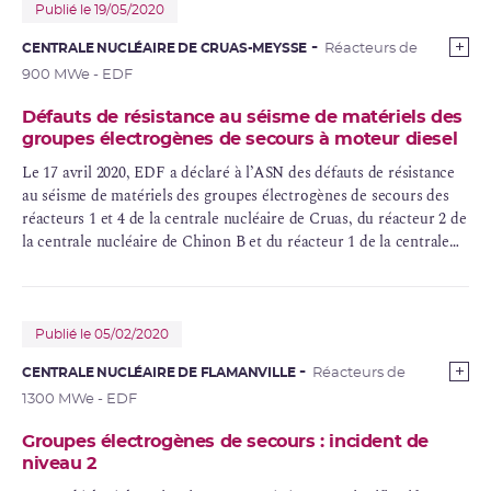
en-Burly, Flamanville, Golfech, Gravelines, Nogent-sur-Seine,
Publié le 19/05/2020
Paluel, Penly, Saint-Alban et Tricastin au vu des conclusions des
CENTRALE NUCLÉAIRE DE CRUAS-MEYSSE
Réacteurs de
évaluations complémentaires de sûreté (ECS).
900 MWe - EDF
Défauts de résistance au séisme de matériels des
groupes électrogènes de secours à moteur diesel
Le 17 avril 2020, EDF a déclaré à l’ASN des défauts de résistance
au séisme de matériels des groupes électrogènes de secours des
réacteurs 1 et 4 de la centrale nucléaire de Cruas, du réacteur 2 de
la centrale nucléaire de Chinon B et du réacteur 1 de la centrale
nucléaire de Gravelines.
Publié le 05/02/2020
CENTRALE NUCLÉAIRE DE FLAMANVILLE
Réacteurs de
1300 MWe - EDF
Groupes électrogènes de secours : incident de
niveau 2