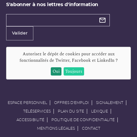
S'abonner à nos lettres d'information
Types de
newsletter
Adresse
Valider
e-
mail
Autorisez le dépôt de cookies pour accéder aux
fonctionnalités de
Twitter, Facebook et LinkedIn
?
Oui
Toujours
ESPACE PERSONNEL
OFFRES D'EMPLOI
SIGNALEMENT
TÉLÉSERVICES
PLAN DU SITE
LEXIQUE
ACCESSIBILITÉ
POLITIQUE DE CONFIDENTIALITÉ
MENTIONS LÉGALES
CONTACT