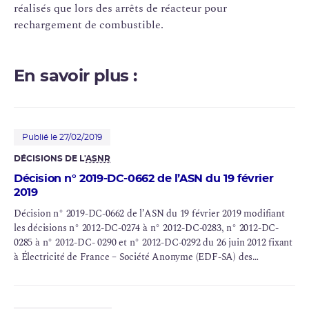
réalisés que lors des arrêts de réacteur pour
rechargement de combustible.
En savoir plus :
Publié le 27/02/2019
DÉCISIONS DE L'
ASNR
Décision n° 2019-DC-0662 de l’ASN du 19 février
2019
Décision n° 2019-DC-0662 de l’ASN du 19 février 2019 modifiant
les décisions n° 2012-DC-0274 à n° 2012-DC-0283, n° 2012-DC-
0285 à n° 2012-DC- 0290 et n° 2012-DC-0292 du 26 juin 2012 fixant
à Électricité de France – Société Anonyme (EDF-SA) des
prescriptions complémentaires applicables aux sites
électronucléaires de Belleville-sur-Loire, Blayais, Bugey,
Cattenom, Chinon, Chooz B, Civaux, Cruas-Meysse, Dampierre-