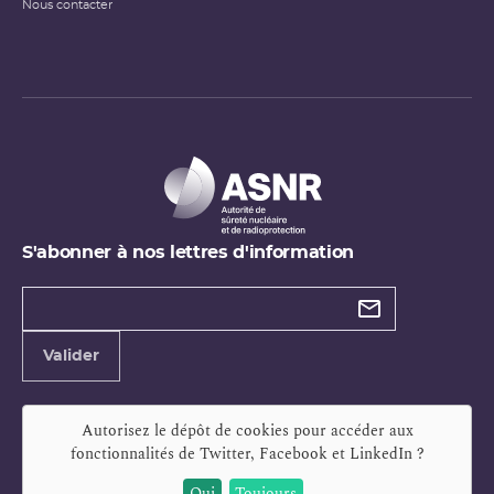
Nous contacter
S'abonner à nos lettres d'information
Types de
newsletter
Adresse
Valider
e-
mail
Autorisez le dépôt de cookies pour accéder aux
fonctionnalités de
Twitter, Facebook et LinkedIn
?
Oui
Toujours