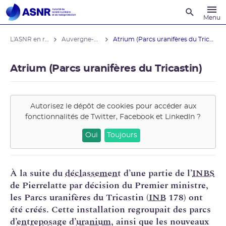
Recherche
Menu
L'ASNR en région
Auvergne-Rhône-Alpes
Atrium (Parcs uranifères du Tricastin)
Atrium (Parcs uranifères du Tricastin)
Autorisez le dépôt de cookies pour accéder aux
fonctionnalités de
Twitter, Facebook et LinkedIn
?
Oui
Toujours
À la suite du
déclassement
d’une partie de l’
INBS
de Pierrelatte par décision du Premier ministre,
les Parcs uranifères du Tricastin (
INB
178) ont
été créés. Cette installation regroupait des parcs
d’
entreposage
d’
uranium
, ainsi que les nouveaux