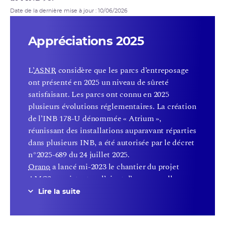
Date de la dernière mise à jour : 10/06/2026
Appréciations 2025
L’
ASNR
considère que les parcs d’entreposage
ont présenté en 2025 un niveau de sûreté
satisfaisant. Les parcs ont connu en 2025
plusieurs évolutions réglementaires. La création
de l’INB 178-U dénommée « Atrium »,
réunissant des installations auparavant réparties
dans plusieurs INB, a été autorisée par le décret
n°2025-689 du 24 juillet 2025.
Orano
a lancé mi-2023 le chantier du projet
AMC2 consistant en l’ajout d’une nouvelle
installation destinée au lavage et au rinçage de
Lire la suite
conteneurs dédiés au transport d’UF6. Cette
installation remplacera l’AMC existante qui est