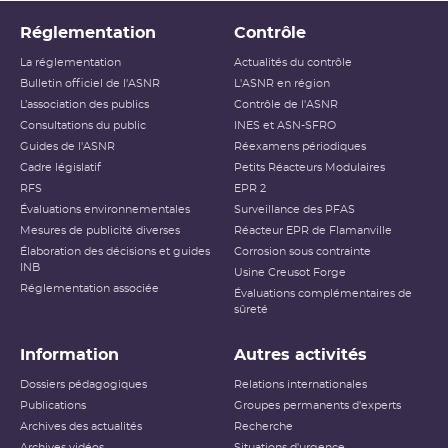
située dans l’INBS. La création de l’AMC2 a été
autorisée par le décret n° 2023‑1220 du
Réglementation
Contrôle
19 décembre 2023 et l’ASNR a contrôlé la fin du
La réglementation
Actualités du contrôle
chantier et a autorisé la mise en service par la
Bulletin officiel de l'ASNR
L'ASNR en région
décision n°2025-DC-026 de l’ASNR du
L’association des publics
Contrôle de l'ASNR
27 novembre 2025. Par ailleurs, les rejets
Consultations du public
INES et ASN-SFRO
d’effluents de l’INB 178-U ont été encadrés par
Guides de l'ASNR
Réexamens périodiques
les décisions n°2025-DC-022 et n°2025-DC-023
Cadre législatif
Petits Réacteurs Modulaires
RFS
EPR 2
de l’ASNR du 21 octobre 2025 (modalités et
Évaluations environnementales
Surveillance des PFAS
limites de rejet).
Mesures de publicité diverses
Réacteur EPR de Flamanville
En janvier 2023, Orano avait été autorisé par
Élaboration des décisions et guides
Corrosion sous contrainte
l’ASN à mettre en service les deux premiers
INB
Usine Creusot Forge
bâtiments de l’installation d’entreposage
Réglementation associée
Évaluations complémentaires de
d’uranium de retraitement, dénommée
sûreté
« FLEUR ». En décembre 2024, la construction
Information
Autres activités
des deux autres bâtiments a été autorisée par
l’ASN. Une inspection du chantier en 2025 a mis
Dossiers pédagogiques
Relations internationales
Publications
en évidence des pratiques satisfaisantes.
Groupes permanents d'experts
Archives des actualités
Recherche
Archives vidéos
Situations d'urgence