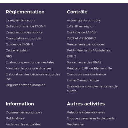
Réglementation
Contrôle
La réglementation
Actualités du contrôle
Bulletin officiel de l'ASNR
L'ASNR en région
L’association des publics
Contrôle de l'ASNR
Consultations du public
INES et ASN-SFRO
Guides de l'ASNR
Réexamens périodiques
Cadre législatif
Petits Réacteurs Modulaires
RFS
EPR 2
Évaluations environnementales
Surveillance des PFAS
Mesures de publicité diverses
Réacteur EPR de Flamanville
Élaboration des décisions et guides
Corrosion sous contrainte
INB
Usine Creusot Forge
Réglementation associée
Évaluations complémentaires de
sûreté
Information
Autres activités
Dossiers pédagogiques
Relations internationales
Publications
Groupes permanents d'experts
Archives des actualités
Recherche