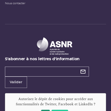
Nous contacter
S'abonner à nos lettres d'information
Types de
newsletter
Adresse
Valider
e-
mail
Autorisez le dépôt de cookies pour accéder aux
fonctionnalités de
Twitter, Facebook et LinkedIn
?