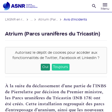
Recherche
Menu
L'ASNR en région
...
Atrium (Parcs uranifères du Tricastin)
Avis d'incidents
Atrium (Parcs uranifères du Tricastin)
Autorisez le dépôt de cookies pour accéder aux
fonctionnalités de
Twitter, Facebook et LinkedIn
?
Oui
Toujours
À la suite du
déclassement
d’une partie de l’
INBS
de Pierrelatte par décision du Premier ministre,
les Parcs uranifères du Tricastin (
INB
178) ont
été créés. Cette installation regroupait des parcs
d’
entreposage
d’
uranium
, ainsi que les nouveaux