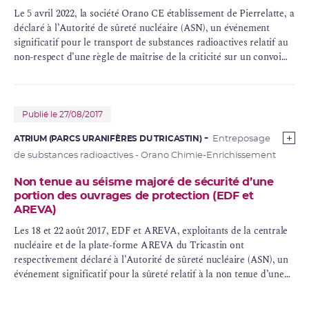
Le 5 avril 2022, la société
Orano
CE établissement de Pierrelatte, a
déclaré à l’Autorité de
sûreté nucléaire
(ASN), un
événement
significatif
pour le transport de substances radioactives relatif au
non-respect d’une règle de maîtrise de la
criticité
sur un convoi
ferroviaire dont elle était destinataire.
Publié le 27/08/2017
ATRIUM (PARCS URANIFÈRES DU TRICASTIN)
Entreposage
de substances radioactives - Orano Chimie-Enrichissement
Non tenue au séisme majoré de sécurité d’une
portion des ouvrages de protection (EDF et
AREVA)
Les 18 et 22 août 2017,
EDF
et
AREVA
, exploitants de la
centrale
nucléaire
et de la plate-forme AREVA du Tricastin ont
respectivement déclaré à l’Autorité de sûreté nucléaire (ASN), un
événement significatif pour la sûreté relatif à la non tenue d’une
portion de la digue du canal de Donzère-Mondragon, en cas de
séisme majoré de sécurité (
SMS
).