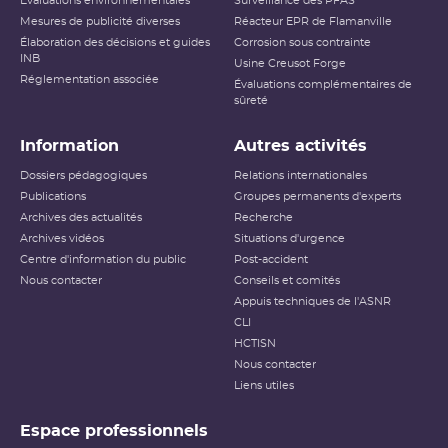
Évaluations environnementales
Surveillance des PFAS
Mesures de publicité diverses
Réacteur EPR de Flamanville
Élaboration des décisions et guides
Corrosion sous contrainte
INB
Usine Creusot Forge
Réglementation associée
Évaluations complémentaires de
sûreté
Information
Autres activités
Dossiers pédagogiques
Relations internationales
Publications
Groupes permanents d'experts
Archives des actualités
Recherche
Archives vidéos
Situations d'urgence
Centre d'information du public
Post-accident
Nous contacter
Conseils et comités
Appuis techniques de l'ASNR
CLI
HCTISN
Nous contacter
Liens utiles
Espace professionnels