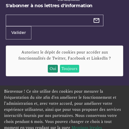
S'abonner à nos lettres d'information
Types de
newsletter
Adresse
Valider
e-
mail
Autorisez le dépôt de cookies pour accéder aux
fonctionnalités de
Twitter, Facebook et LinkedIn
?
Oui
Toujours
Bienvenue ! Ce site utilise des cookies pour mesurer la
fréquentation du site afin d’en améliorer le fonctionnement et
ESPACE PERSONNEL
OFFRES D'EMPLOI
SIGNALEMENT
l’administration et, avec votre accord, pour améliorer votre
TÉLÉSERVICES
PLAN DU SITE
LEXIQUE
expérience utilisateur, ainsi que pour vous proposer des services
interactifs fournis par nos partenaires. Nous conservons votre
ACCESSIBILITÉ
POLITIQUE DE CONFIDENTIALITÉ
choix pendant 6 mois. Vous pouvez changer ce choix à tout
MENTIONS LÉGALES
CONTACT
moment en vous rendant sur la page
Mentions légales