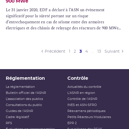
900 MWe
Le 31 janvier 2020, EDF a déclaré à l’ASN un évènement
significatif pour la sûreté portant sur un risque
d’entrechoquement en cas de séisme entre des armoires
électriques et des châssis de relayage des réacteurs de 900 MWe
des centrales nucléaires du Blayais, du Bugey (à l’exception du
réacteur 4), de Chinon, de Cruas, de Dampierre-en-Burly, de
Gravelines et de Saint-Laurent-des-Eaux.
(current)
Précédent
1
2
3
4
…
13
Suivant
Réglementation
Contrôle
La réglementation
Actualités du contrôle
Bulletin officiel de l'ASNR
L'ASNR en région
L’association des publics
Contrôle de l'ASNR
Consultations du public
INES et ASN-SFRO
Guides de l'ASNR
Réexamens périodiques
Cadre législatif
Petits Réacteurs Modulaires
RFS
EPR 2