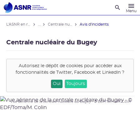
Recherche
Menu
L'ASNR en région
...
Centrale nucléaire du Bugey
Avis d'incidents
Centrale nucléaire du Bugey
Autorisez le dépôt de cookies pour accéder aux
fonctionnalités de
Twitter, Facebook et LinkedIn
?
Oui
Toujours
Vue aérienne de la centrale nucléaire du Bugey - © EDF/Toma/M. Colin