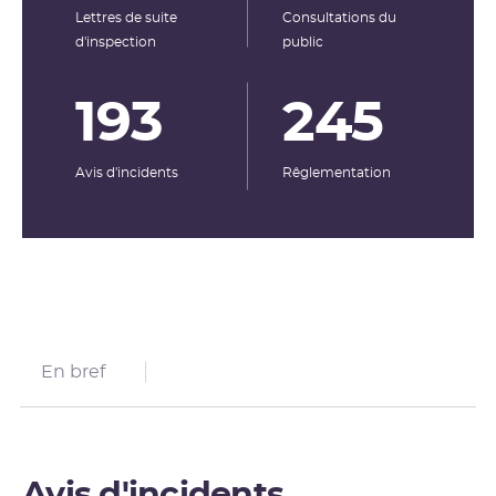
Lettres de suite
Consultations du
d'inspection
public
193
245
Avis d'incidents
Rêglementation
En bref
Avis d'incidents