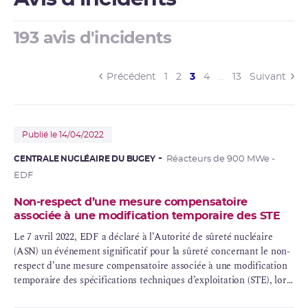
193 avis d'incidents
(current)
Précédent
1
2
3
4
…
13
Suivant
Publié le 14/04/2022
CENTRALE NUCLÉAIRE DU BUGEY
Réacteurs de 900 MWe -
EDF
Non-respect d’une mesure compensatoire
associée à une modification temporaire des STE
Le 7 avril 2022, EDF a déclaré à l’Autorité de
sûreté nucléaire
(ASN) un
événement significatif
pour la sûreté concernant le non-
respect d’une mesure compensatoire associée à une modification
temporaire des spécifications techniques d’exploitation (
STE
), lors
de la requalification d’une intervention sur le circuit de ventilation