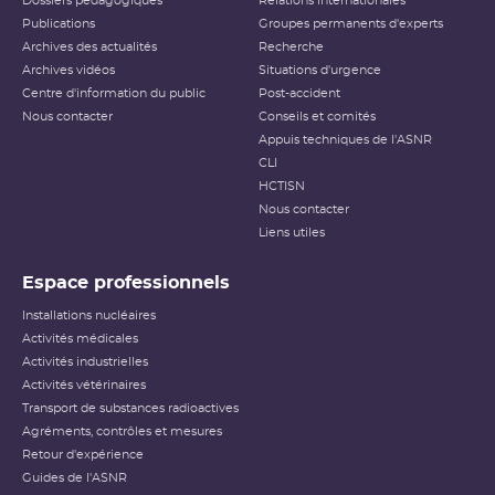
L’ASNR considère que les performances de la
Dossiers pédagogiques
Relations internationales
Publications
centrale nucléaire de Belleville-sur-Loire en
Groupes permanents d'experts
Archives des actualités
Recherche
matière de radioprotection restent stables. Les
Archives vidéos
Situations d'urgence
contrôles réalisés, notamment lors des arrêts de
Centre d'information du public
Post-accident
réacteur, ont permis de constater le bon
Nous contacter
Conseils et comités
déploiement du plan d’action visant à renforcer
Appuis techniques de l'ASNR
les fondamentaux de la radioprotection. Par
CLI
ailleurs, EDF a convenablement géré un
HCTISN
événement à fort enjeu radiologique, ayant
Nous contacter
Liens utiles
entraîné un déversement de résines radioactives
dans un local à la suite d’une erreur de
Espace professionnels
configuration des circuits.
Installations nucléaires
En matière de protection de l’environnement, la
Activités médicales
gestion des effluents et la surveillance des rejets
Activités industrielles
sont satisfaisantes. L’ASNR souligne
Activités vétérinaires
positivement la bonne application de la
Transport de substances radioactives
stratégie nationale de gestion du
confinement
Agréments, contrôles et mesures
des effluents liquides et la réalisation des
Retour d'expérience
premiers travaux de rénovation de la station de
Guides de l'ASNR