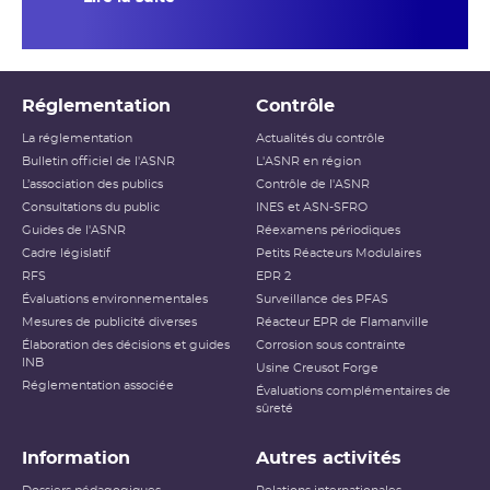
gestion des configurations des circuits.
Toutefois, la gestion des arrêts de réacteur non
prévus doit être améliorée.
Concernant la maintenance des installations,
Réglementation
Contrôle
les performances de la centrale nucléaire sont
La réglementation
Actualités du contrôle
en dégradation par rapport aux années
Bulletin officiel de l'ASNR
L'ASNR en région
précédentes. Plusieurs insuffisances ont été
L’association des publics
Contrôle de l'ASNR
relevées dans la préparation des activités, et des
Consultations du public
INES et ASN-SFRO
défauts dans la réalisation des activités de
Guides de l'ASNR
Réexamens périodiques
maintenance ont été détectés sur des
Cadre législatif
Petits Réacteurs Modulaires
RFS
EPR 2
équipements importants pour la sûreté. Un
Évaluations environnementales
Surveillance des PFAS
défaut de maintenance a entraîné un arrêt
Mesures de publicité diverses
Réacteur EPR de Flamanville
automatique d’un réacteur et des dommages
Élaboration des décisions et guides
Corrosion sous contrainte
importants sur le
condenseur
. L’ASNR attend du
INB
Usine Creusot Forge
site qu’il prenne pleinement en compte le retour
Réglementation associée
Évaluations complémentaires de
d’expérience de ces événements et mette en
sûreté
œuvre des actions adaptées, afin d’améliorer la
Information
Autres activités
maîtrise des activités de maintenance en 2026.