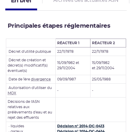
En bref
Archives des actualités ASN
Principales étapes réglementaires
RÉACTEUR 1
RÉACTEUR
2
Décret d'utilité publique
22/11/1978
22/11/1978
Décret de création et
15/09/1982 et
15/09/1982
décret(s) modificatif(s)
29/11/2004
et 29/11/2004
éventuel(s)
Date de 1ère
divergence
09/09/1987
25/05/1988
Autorisation d'utiliser du
-
-
MOX
Décisions de l'ASN
relatives aux
prélèvements d'eau et au
rejet des effluents
• liquides
Décision n° 2014-DC-0413
• gazeux
Décision n° 2014-DC-0414