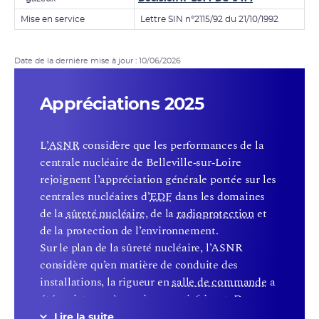
Mise en service
Lettre SIN n°2115/92 du 21/10/1992
Date de la dernière mise à jour : 10/06/2026
Appréciations 2025
L’
ASNR
considère que les performances de la
centrale nucléaire de Belleville‑sur‑Loire
rejoignent l’appréciation générale portée sur les
centrales nucléaires d’
EDF
dans les domaines
de la
sûreté nucléaire
, de la
radioprotection
et
de la protection de l’environnement.
Sur le plan de la sûreté nucléaire, l’ASNR
considère qu’en matière de conduite des
installations, la rigueur en
salle de commande
a
été maintenue à un niveau satisfaisant. Des
progrès ont également été constatés dans la
Lire la suite