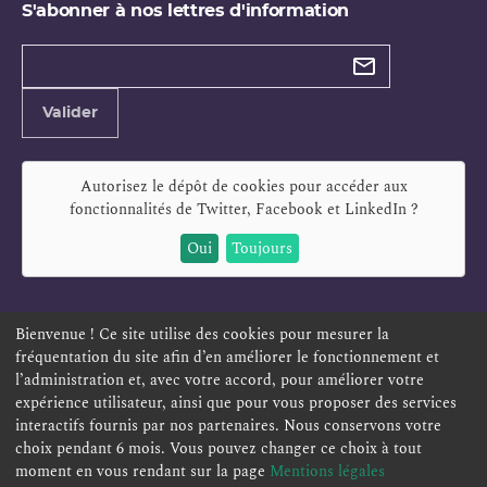
S'abonner à nos lettres d'information
Types de
newsletter
Adresse
Valider
e-
mail
Autorisez le dépôt de cookies pour accéder aux
fonctionnalités de
Twitter, Facebook et LinkedIn
?
Oui
Toujours
Bienvenue ! Ce site utilise des cookies pour mesurer la
fréquentation du site afin d’en améliorer le fonctionnement et
ESPACE PERSONNEL
OFFRES D'EMPLOI
SIGNALEMENT
l’administration et, avec votre accord, pour améliorer votre
TÉLÉSERVICES
PLAN DU SITE
LEXIQUE
expérience utilisateur, ainsi que pour vous proposer des services
interactifs fournis par nos partenaires. Nous conservons votre
ACCESSIBILITÉ
POLITIQUE DE CONFIDENTIALITÉ
choix pendant 6 mois. Vous pouvez changer ce choix à tout
MENTIONS LÉGALES
CONTACT
moment en vous rendant sur la page
Mentions légales