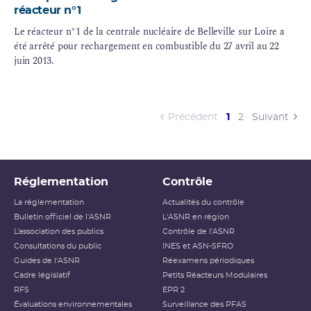
réacteur n°1
Le réacteur n°1 de la centrale nucléaire de Belleville sur Loire a
été arrêté pour rechargement en combustible du 27 avril au 22
juin 2013.
(current)
Précédent
1
2
Suivant
Réglementation
Contrôle
La réglementation
Actualités du contrôle
Bulletin officiel de l'ASNR
L'ASNR en région
L’association des publics
Contrôle de l'ASNR
Consultations du public
INES et ASN-SFRO
Guides de l'ASNR
Réexamens périodiques
Cadre législatif
Petits Réacteurs Modulaires
RFS
EPR 2
Évaluations environnementales
Surveillance des PFAS