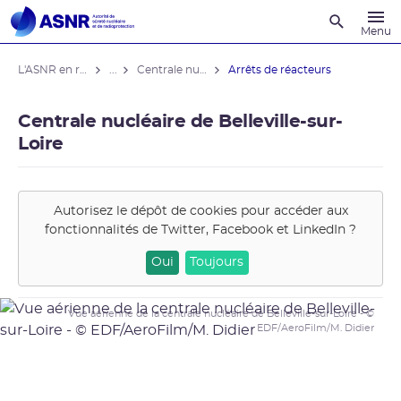
Recherche
Menu
L'ASNR en région
...
Centrale nucléaire de Belleville-sur-Loire
Arrêts de réacteurs
Centrale nucléaire de Belleville-sur-
Loire
Autorisez le dépôt de cookies pour accéder aux
fonctionnalités de
Twitter, Facebook et LinkedIn
?
Oui
Toujours
Vue aérienne de la centrale nucléaire de Belleville-sur-Loire - ©
EDF/AeroFilm/M. Didier