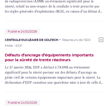
de
radioprotection
(
ASNR
) un évènement significatif pour la
sûreté, relatif au non-respect de la conduite à tenir prescrite par
les
règles générales d’exploitation
(
RGE
), en raison d’un défaut de
confinement
dans le bâtiment des auxiliaires nucléaires (BAN)
commun aux réacteurs n° 1 et 2 de la centrale nucléaire de Chinon
B.
Publié le 24/02/2026
CENTRALE NUCLÉAIRE DE GOLFECH
Réacteurs de 1300
MWe - EDF
Défauts d’ancrage d’équipements importants
pour la sûreté de trente réacteurs
Le 27 janvier 2026, EDF a déclaré à l’ASNR un
événement
significatif
pour la sûreté portant sur des défauts d’ancrage au
génie civil de certains équipements importants pour la sûreté. La
déclaration d’EDF constitue une quatrième mise à jour de celle du
21 septembre 2021. L’événement significatif concerne maintenant
56 réacteurs, c’est-à-dire l’ensemble des réacteurs d’EDF, hormis
le réacteur
EPR
de Flamanville.
Publié le 24/02/2026