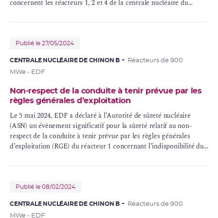
concernent les réacteurs 1, 2 et 4 de la centrale nucléaire du
Blayais, 2, 3 et 4 de la centrale nucléaire de Chinon B, 1 et 2 de la
centrale nucléaire de Cruas, 2 et 3 de la centrale nucléaire de
Dampierre, 2, 3 et 6 de la centrale nucléaire de Gravelines, 4 de la
centrale nucléaire du Tricastin, 1 et 2 de la centrale nucléaire de
Publié le 27/05/2024
Belleville et 1 et 2 de la centrale nucléaire de Civaux.
CENTRALE NUCLÉAIRE DE CHINON B
Réacteurs de 900
MWe - EDF
Non-respect de la conduite à tenir prévue par les
règles générales d’exploitation
Le 5 mai 2024, EDF a déclaré à l’Autorité de sûreté nucléaire
(ASN) un évènement significatif pour la sûreté relatif au non-
respect de la conduite à tenir prévue par les règles générales
d’exploitation (RGE) du réacteur 1 concernant l’indisponibilité du
système d’
alimentation électrique de secours
.
Publié le 08/02/2024
CENTRALE NUCLÉAIRE DE CHINON B
Réacteurs de 900
MWe - EDF