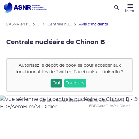
Recherche
Menu
L'ASNR en région
...
Centrale nucléaire de Chinon B
Avis d'incidents
Centrale nucléaire de Chinon B
Autorisez le dépôt de cookies pour accéder aux
fonctionnalités de
Twitter, Facebook et LinkedIn
?
Oui
Toujours
Vue aérienne de la centrale nucléaire de Chinon B - ©
EDF/AeroFilm/M. Didier