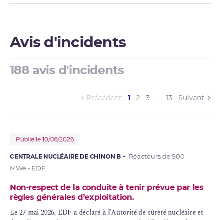
Avis d'incidents
188 avis d'incidents
(current)
Précédent
1
2
3
…
13
Suivant
Publié le 10/06/2026
CENTRALE NUCLÉAIRE DE CHINON B
Réacteurs de 900
MWe - EDF
Non-respect de la conduite à tenir prévue par les
règles générales d’exploitation.
Le 27 mai 2026,
EDF
a déclaré à l’Autorité de
sûreté nucléaire
et