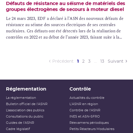
Défauts de résistance au séisme de matériels des
groupes électrogènes de secours à moteur diesel
Le 24 mars 2023, EDF a déclaré à l’ASN des nouveaux défauts de
résistance au séisme des sources électriques de ses centrales
nucléaires. Ces défauts ont été détectés lors de la réalisation de
contrôles en 2022 et au début de l’année 2023, faisant suite à la
décision de l’ASN du 19 février 2019 prescrivant une vérification
de la conformité de ces systèmes. Les contrôles menés depuis 2019
avaient déjà permis de détecter plusieurs écarts. Les contrôles
sont maintenant achevés sur l’ensemble des réacteurs nucléaires
(current)
Précédent
1
2
3
…
13
Suivant
Réglementation
Contrôle
La réglementation
Actualités du contrôle
Bulletin officiel de l'ASNR
L'ASNR en région
L’association des publics
Contrôle de l'ASNR
Consultations du public
INES et ASN-SFRO
Guides de l'ASNR
Réexamens périodiques
Cadre législatif
Petits Réacteurs Modulaires