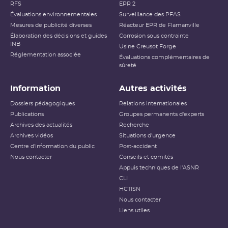
RFS
EPR 2
Évaluations environnementales
Surveillance des PFAS
Mesures de publicité diverses
Réacteur EPR de Flamanville
Élaboration des décisions et guides
Corrosion sous contrainte
INB
Usine Creusot Forge
Réglementation associée
Évaluations complémentaires de
sûreté
Information
Autres activités
Dossiers pédagogiques
Relations internationales
Publications
Groupes permanents d'experts
Archives des actualités
Recherche
Archives vidéos
Situations d'urgence
Centre d'information du public
Post-accident
Nous contacter
Conseils et comités
Appuis techniques de l'ASNR
CLI
HCTISN
Nous contacter
Liens utiles