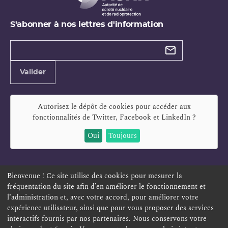
S'abonner à nos lettres d'information
Types de
newsletter
Adresse
Valider
e-
mail
Autorisez le dépôt de cookies pour accéder aux
fonctionnalités de
Twitter, Facebook et LinkedIn
?
Oui
Toujours
Bienvenue ! Ce site utilise des cookies pour mesurer la
fréquentation du site afin d’en améliorer le fonctionnement et
ESPACE PERSONNEL
OFFRES D'EMPLOI
SIGNALEMENT
l’administration et, avec votre accord, pour améliorer votre
TÉLÉSERVICES
PLAN DU SITE
LEXIQUE
expérience utilisateur, ainsi que pour vous proposer des services
interactifs fournis par nos partenaires. Nous conservons votre
ACCESSIBILITÉ
POLITIQUE DE CONFIDENTIALITÉ