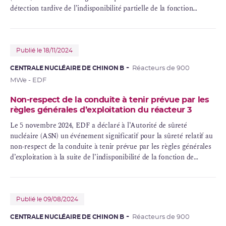
détection tardive de l’indisponibilité partielle de la fonction
d’extraction de l’
iode
radioactif
du système de ventilation du
bâtiment d’
entreposage
des assemblages de combustible du
réacteur 1.
Publié le 18/11/2024
CENTRALE NUCLÉAIRE DE CHINON B
Réacteurs de 900
MWe - EDF
Non-respect de la conduite à tenir prévue par les
règles générales d’exploitation du réacteur 3
Le 5 novembre 2024, EDF a déclaré à l’Autorité de sûreté
nucléaire (ASN) un événement significatif pour la sûreté relatif au
non-respect de la conduite à tenir prévue par les règles générales
d’exploitation à la suite de l’indisponibilité de la fonction de
surveillance du déséquilibre azimutal de puissance par le système
RPN
du réacteur 3 de la centrale nucléaire de Chinon.
Publié le 09/08/2024
CENTRALE NUCLÉAIRE DE CHINON B
Réacteurs de 900