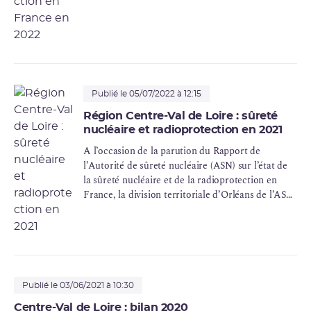
radioprotection en France en 2022. À cette
occasion, l’ASN a demandé que les réflexions
menées dans le cadre de la prochaine
programmation pluriannuelle de l’énergie (PPE)
abordent le nucléaire de manière systémique.
Publié le 05/07/2022 à 12:15
Région Centre-Val de Loire : sûreté
nucléaire et radioprotection en 2021
A l’occasion de la parution du Rapport de
l’Autorité de sûreté nucléaire (ASN) sur l’état de
la sûreté nucléaire et de la radioprotection en
France, la division territoriale d’Orléans de l’ASN
présente les conclusions des actions de contrôle
qu’elle a menées tout au long de l’année 2021 en
région Centre-Val de Loire.
Publié le 03/06/2021 à 10:30
Centre-Val de Loire : bilan 2020