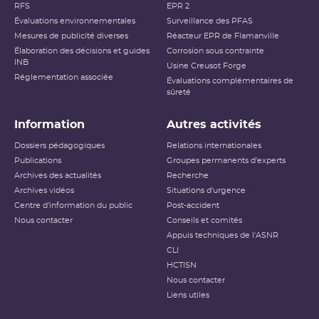
RFS
EPR 2
Évaluations environnementales
Surveillance des PFAS
Mesures de publicité diverses
Réacteur EPR de Flamanville
Élaboration des décisions et guides
Corrosion sous contrainte
INB
Usine Creusot Forge
Réglementation associée
Évaluations complémentaires de
sûreté
Information
Autres activités
Dossiers pédagogiques
Relations internationales
Publications
Groupes permanents d'experts
Archives des actualités
Recherche
Archives vidéos
Situations d'urgence
Centre d'information du public
Post-accident
Nous contacter
Conseils et comités
Appuis techniques de l'ASNR
CLI
HCTISN
Nous contacter
Liens utiles