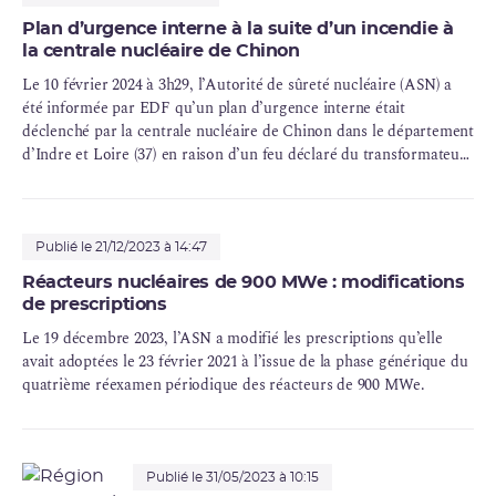
Plan d’urgence interne à la suite d’un incendie à
la centrale nucléaire de Chinon
Le 10 février 2024 à 3h29, l’Autorité de sûreté nucléaire (ASN) a
été informée par EDF qu’un plan d’urgence interne était
déclenché par la centrale nucléaire de Chinon dans le département
d’Indre et Loire (37) en raison d’un feu déclaré du transformateur
principal du réacteur 3. La perte de l'alimentation électrique
externe principale du réacteur 3, à la suite de ce feu, a entrainé
l’arrêt automatique du réacteur. Les équipements incendie
nécessaires à l’extinction du feu se sont mis en service. Le feu est
Publié le 21/12/2023 à 14:47
actuellement éteint et sous surveillance.
Réacteurs nucléaires de 900 MWe : modifications
de prescriptions
Le 19 décembre 2023, l’ASN a modifié les prescriptions qu’elle
avait adoptées le 23 février 2021 à l’issue de la phase générique du
quatrième réexamen périodique des réacteurs de 900 MWe.
Publié le 31/05/2023 à 10:15