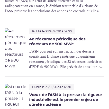
nucléaire (ASN) sur l’état de sûreté nucléaire et de la
radioprotection en France, la division territoriale d’Orléans de
l’ASN présente les conclusions des actions de contrôle qu’elle a
menées tout au long de l’année 2019 en région Centre-Val de
Loire.
Publié le 16/04/2020 à 14:00
4e réexamen périodique des
réacteurs de 900 MWe
L’ASN poursuit son instruction des dossiers
constituant la phase générique du quatrième
réexamen périodique des 32 réacteurs nucléaires
d’EDF de 900 MWe. Elle prévoit de consulter le
public à la fin de l’année 2020 sur son projet de
position sur les conditions de la poursuite de
fonctionnement de ces réacteurs.
Publié le 23/01/2020 à 12:30
Vœux de l’ASN à la presse : la rigueur
industrielle est le premier enjeu de
sûreté nucléaire