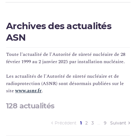
Archives des actualités
ASN
Toute l'actualité de l'Autorité de
sûreté nucléaire
de 28
février 1999 au 2 janvier 2025 par installation nucléaire.
Les actualités de l'Autorité de sûreté nucléaire et de
radioprotection
(
ASNR
) sont désormais publiées sur le
site
www.asnr.fr
.
128 actualités
(current)
Précédent
1
2
3
…
9
Suivant