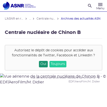
Recherche
Menu
L'ASNR en région
...
Centrale nucléaire de Chinon B
Archives des actualités ASN
Centrale nucléaire de Chinon B
Autorisez le dépôt de cookies pour accéder aux
fonctionnalités de
Twitter, Facebook et LinkedIn
?
Oui
Toujours
Vue aérienne de la centrale nucléaire de Chinon B - ©
EDF/AeroFilm/M. Didier