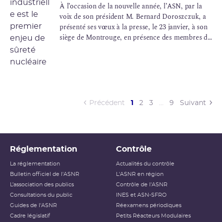
À l’occasion de la nouvelle année, l’ASN, par la
voix de son président M. Bernard Doroszczuk, a
présenté ses vœux à la presse, le 23 janvier, à son
siège de Montrouge, en présence des membres du
collège et de la direction générale.
(current)
Précédent
1
2
3
…
9
Suivant
Réglementation
Contrôle
La réglementation
Actualités du contrôle
Bulletin officiel de l'ASNR
L'ASNR en région
L’association des publics
Contrôle de l'ASNR
Consultations du public
INES et ASN-SFRO
Guides de l'ASNR
Réexamens périodiques
Cadre législatif
Petits Réacteurs Modulaires