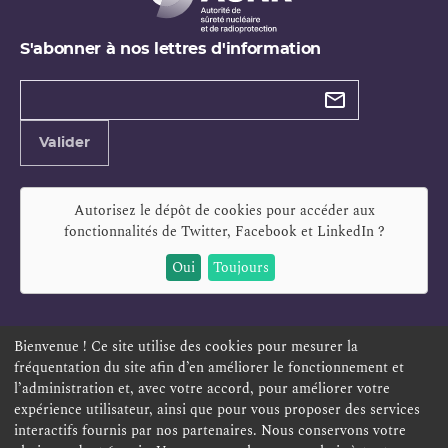
S'abonner à nos lettres d'information
Types de
newsletter
Adresse
Valider
e-
mail
Autorisez le dépôt de cookies pour accéder aux
fonctionnalités de
Twitter, Facebook et LinkedIn
?
Oui
Toujours
Bienvenue ! Ce site utilise des cookies pour mesurer la
fréquentation du site afin d’en améliorer le fonctionnement et
ESPACE PERSONNEL
OFFRES D'EMPLOI
SIGNALEMENT
l’administration et, avec votre accord, pour améliorer votre
TÉLÉSERVICES
PLAN DU SITE
LEXIQUE
expérience utilisateur, ainsi que pour vous proposer des services
interactifs fournis par nos partenaires. Nous conservons votre
ACCESSIBILITÉ
POLITIQUE DE CONFIDENTIALITÉ