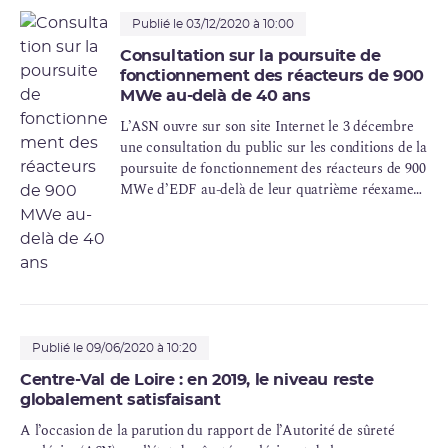
Publié le 03/12/2020 à 10:00
Consultation sur la poursuite de
fonctionnement des réacteurs de 900
MWe au-delà de 40 ans
L’ASN ouvre sur son site Internet le 3 décembre
une consultation du public sur les conditions de la
poursuite de fonctionnement des réacteurs de 900
MWe d’EDF au-delà de leur quatrième réexamen
périodique. Cette consultation, qui se déroulera
jusqu’au 22 janvier 2021, porte sur le projet de
décision que l’ASN envisage d’adopter à l’issue de
son instruction de la phase générique du
quatrième réexamen périodique de ces réacteurs ;
cette phase concerne les études et les
modifications des installations qui sont
Publié le 09/06/2020 à 10:20
communes à tous les réacteurs, ceux-ci étant
conçus sur un modèle similaire.
Centre-Val de Loire : en 2019, le niveau reste
globalement satisfaisant
A l’occasion de la parution du rapport de l’Autorité de sûreté