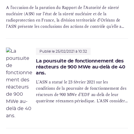
A l’occasion de la parution du Rapport de l’Autorité de sûreté
nucléaire (ASN) sur l’état de la sûreté nucléaire et de la
radioprotection en France, la division territoriale d’Orléans de
l’ASN présente les conclusions des actions de contrôle qu’elle a
menées tout au long de l’année 2020 en région Centre-Val de
Loire.
Publié le 25/02/2021 à 10:32
La poursuite de fonctionnement des
réacteurs de 900 MWe au-delà de 40
ans.
L’ASN a statué le 23 février 2021 sur les
conditions de la poursuite de fonctionnement des
réacteurs de 900 MWe d’EDF au-delà de leur
quatrième réexamen périodique. L’ASN considère
que l’ensemble des dispositions prévues par EDF
et celles qu’elle prescrit ouvrent la perspective
d’une poursuite de fonctionnement de ces
réacteurs pour les dix ans qui suivent leur
quatrième réexamen périodique.