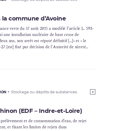
s la commune d’Avoine
sance verte du 17 août 2015 a modifié l’article L. 593-
 si une
installation nucléaire de base
cesse de
x ans, son arrêt est réputé définitif […]» et « le
3-27 [est] fixé par décision de l'Autorité de sûreté
e disposition transitoire d’application.
INON
Stockage ou dépôts de substances
Chinon (EDF – Indre-et-Loire)
e prélèvement et de consommation d’eau, de rejet
t, et fixant les limites de rejets dans