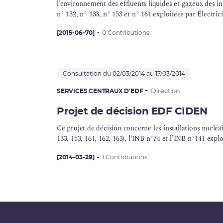
l’environnement des effluents liquides et gazeux des ins
n° 132, n° 133, n° 153 et n° 161 exploitées par Électr
commune d’Avoine (département d’Indre-et-Loire)
[2015-06-70]
0 Contributions
Consultation du 02/03/2014 au 17/03/2014
SERVICES CENTRAUX D'EDF
Direction
Projet de décision EDF CIDEN
Ce projet de décision concerne les installations nucléai
133, 153, 161, 162, 163), l’INB n°74 et l’INB n°141 exp
[2014-03-29]
1 Contributions