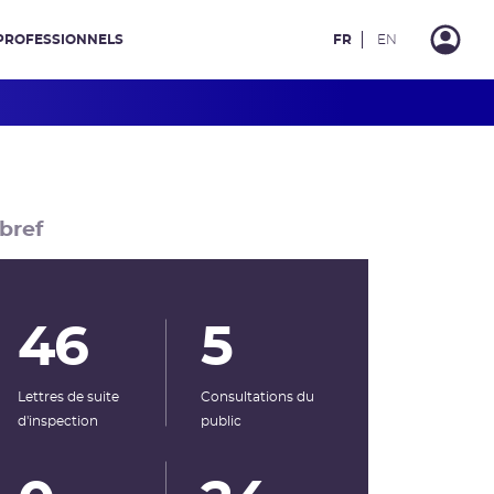
PROFESSIONNELS
FR
EN
bref
46
5
Lettres de suite
Consultations du
d'inspection
public