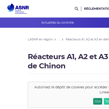
RÉGLEMENTATI
Rechercher dans l
Actualités du contrôle
L'ASNR en région
L'ASNR en région
...
Réacteurs A1, A2 et A3 en d
Contrôle de l'ASNR
INES et ASN-SFRO
Réacteurs A1, A2 et 
Réexamens périodiques
de Chinon
Petits Réacteurs Modulaires
EPR 2
Autorisez le dépôt de cookies pour accéder 
Linke
Surveillance des PFAS
Oui
To
Réacteur EPR de Flamanville