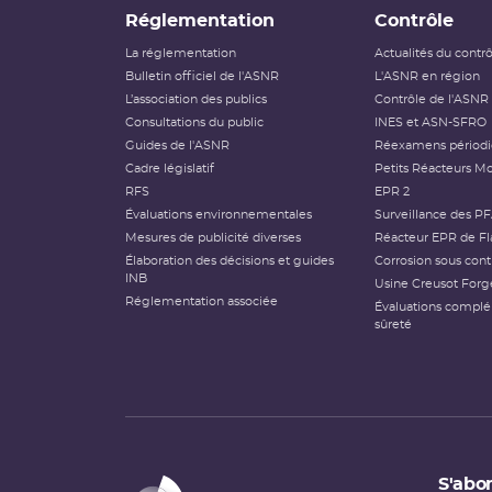
Réglementation
Contrôle
La réglementation
Actualités du contr
Bulletin officiel de l'ASNR
L'ASNR en région
L’association des publics
Contrôle de l'ASNR
Consultations du public
INES et ASN-SFRO
Guides de l'ASNR
Réexamens périod
Cadre législatif
Petits Réacteurs Mo
RFS
EPR 2
Évaluations environnementales
Surveillance des P
Mesures de publicité diverses
Réacteur EPR de Fl
Élaboration des décisions et guides
Corrosion sous cont
INB
Usine Creusot Forg
Réglementation associée
Évaluations compl
sûreté
S'abon