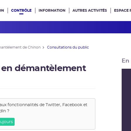
ON
CONTRÔLE
INFORMATION
AUTRES ACTIVITÉS
ESPACE 
e site
émantèlement de Chinon
Consultations du public
En 
A3 en démantèlement
aux fonctionnalités de
Twitter, Facebook et
dIn
?
ujours