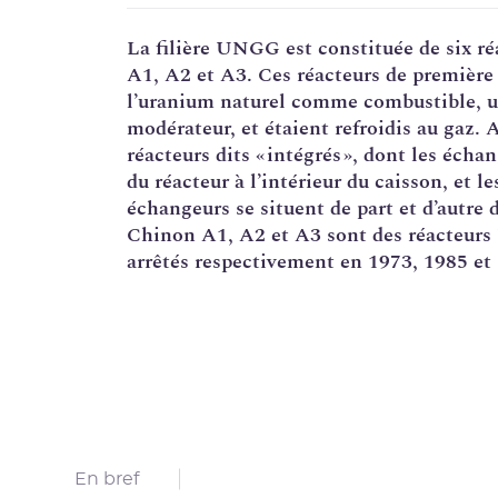
Corrosion sous contrainte
La filière
UNGG
est constituée de six r
A1, A2 et A3. Ces réacteurs de première
Usine Creusot Forge
l’
uranium
naturel comme combustible, ut
Évaluations complémentaires de sûreté
modérateur
, et étaient refroidis au gaz. 
réacteurs dits « intégrés », dont les écha
du réacteur à l’intérieur du caisson, et le
échangeurs se situent de part et d’autre 
Chinon A1, A2 et A3 sont des réacteurs 
arrêtés respectivement en 1973, 1985 et
En bref