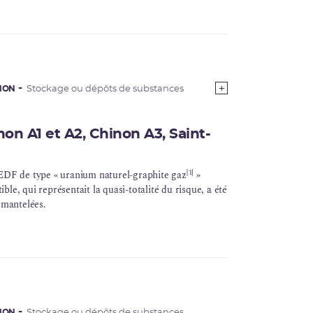
INON
Stockage ou dépôts de substances
n A1 et A2, Chinon A3, Saint-
[1]
EDF
de type « uranium naturel-graphite gaz
»
le, qui représentait la quasi-totalité du risque, a été
émantelées.
INON
Stockage ou dépôts de substances