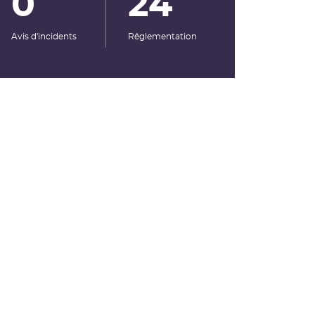
0
24
Avis d'incidents
Rêglementation