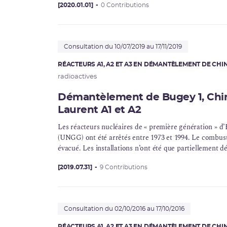
[2020.01.01]
0 Contributions
Consultation du 10/07/2019 au 17/11/2019
RÉACTEURS A1, A2 ET A3 EN DÉMANTÈLEMENT DE CH
radioactives
Démantèlement de Bugey 1, Chino
Laurent A1 et A2
Les réacteurs nucléaires de « première génération » d’
(UNGG) ont été arrêtés entre 1973 et 1994. Le combustib
évacué. Les installations n’ont été que partiellement d
[2019.07.31]
9 Contributions
Consultation du 02/10/2016 au 17/10/2016
RÉACTEURS A1, A2 ET A3 EN DÉMANTÈLEMENT DE CH