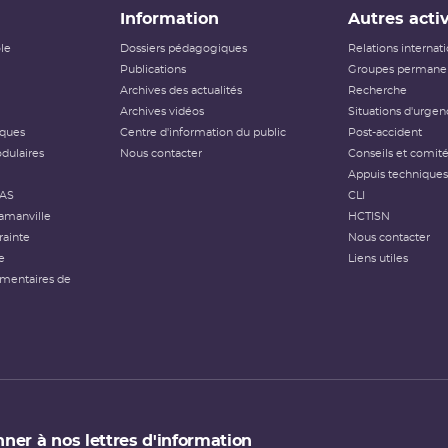
Information
Autres activ
ôle
Dossiers pédagogiques
Relations internat
Publications
Groupes permanen
Archives des actualités
Recherche
Archives vidéos
Situations d'urgen
iques
Centre d'information du public
Post-accident
dulaires
Nous contacter
Conseils et comit
Appuis techniques
FAS
CLI
amanville
HCTISN
rainte
Nous contacter
e
Liens utiles
émentaires de
ner à nos lettres d'information