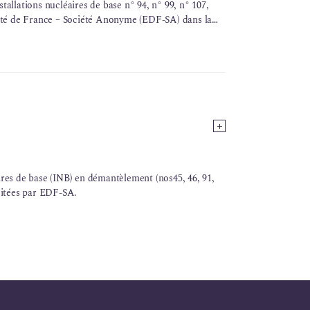
tallations nucléaires de base n° 94, n° 99, n° 107,
icité de France – Société Anonyme (EDF-SA) dans la
res de base (
INB
) en
démantèlement
(nos45, 46, 91,
loitées par EDF-SA.