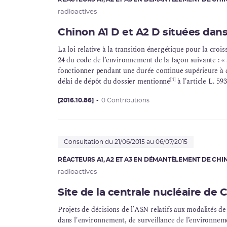
radioactives
Chinon A1 D et A2 D situées dan
La loi relative à la transition énergétique pour la crois
24 du code de l’environnement de la façon suivante : «
fonctionner pendant une durée continue supérieure à deu
[1]
délai de dépôt du dossier mentionné
à l'article L. 59
nucléaire. ». Le décret du 28 juin 2016 ne prévoie pas d
[2016.10.86]
0 Contributions
Consultation du 21/06/2015 au 06/07/2015
RÉACTEURS A1, A2 ET A3 EN DÉMANTÈLEMENT DE CH
radioactives
Site de la centrale nucléaire de 
Projets de décisions de l’ASN relatifs aux modalités d
dans l'environnement, de surveillance de l’environnemen