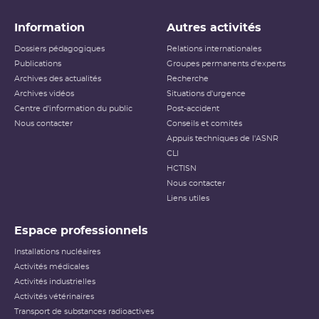
Information
Autres activités
Dossiers pédagogiques
Relations internationales
Publications
Groupes permanents d'experts
Archives des actualités
Recherche
Archives vidéos
Situations d'urgence
Centre d'information du public
Post-accident
Nous contacter
Conseils et comités
Appuis techniques de l'ASNR
CLI
HCTISN
Nous contacter
Liens utiles
Espace professionnels
Installations nucléaires
Activités médicales
Activités industrielles
Activités vétérinaires
Transport de substances radioactives