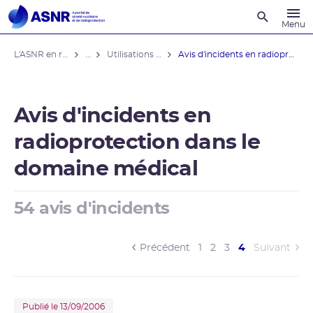
Recherche
Menu
L'ASNR en région
...
Utilisations médicales
Avis d'incidents en radioprotection ...
Avis d'incidents en
radioprotection dans le
domaine médical
54 avis d'incidents
(current)
Précédent
1
2
3
4
Suivant
Publié le 13/09/2006