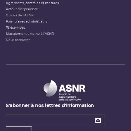
Agréments, contrôles et mesures
Retour d'expérience
Guides de l'ASNR
Formulaires administratifs
Téléservices
Signalement externe à l'ASNR
Nous contacter
S'abonner à nos lettres d'information
Types de
newsletter
Adresse