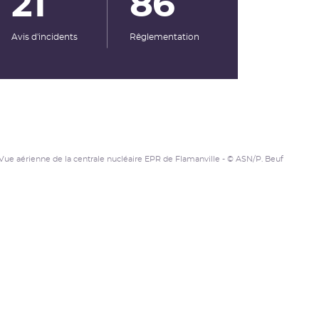
21
86
Avis d'incidents
Rêglementation
Vue aérienne de la centrale nucléaire EPR de Flamanville - © ASN/P. Beuf