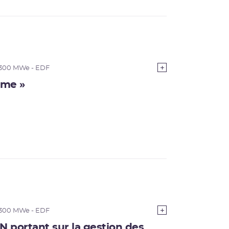
1300 MWe - EDF
ôme »
1300 MWe - EDF
N portant sur la gestion des