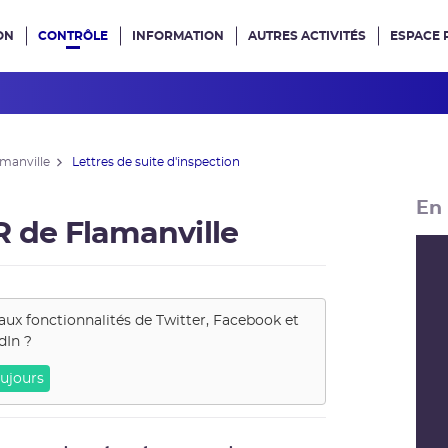
ON
CONTRÔLE
INFORMATION
AUTRES ACTIVITÉS
ESPACE 
e site
amanville
Lettres de suite d'inspection
En 
R de Flamanville
aux fonctionnalités de
Twitter, Facebook et
dIn
?
ujours