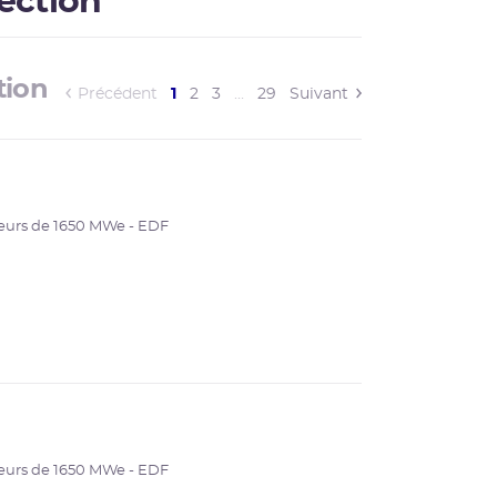
pection
tion
(current)
Précédent
1
2
3
…
29
Suivant
eurs de 1650 MWe - EDF
eurs de 1650 MWe - EDF