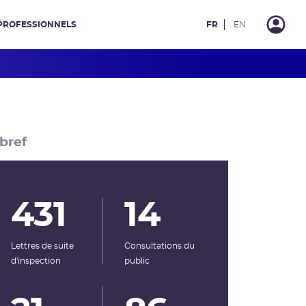
PROFESSIONNELS
FR
EN
bref
431
14
Lettres de suite
Consultations du
d'inspection
public