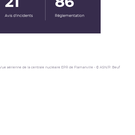
21
86
Avis d'incidents
Rêglementation
Vue aérienne de la centrale nucléaire EPR de Flamanville - © ASN/P. Beuf