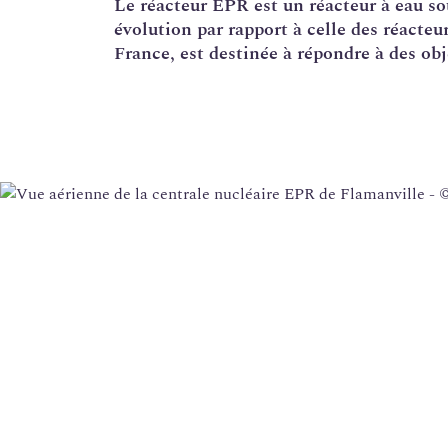
Le réacteur
EPR
est un
réacteur à eau s
évolution par rapport à celle des réact
Corrosion sous contrainte
France, est destinée à répondre à des obj
Usine Creusot Forge
Évaluations complémentaires de sûreté