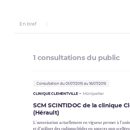
Corrosion sous contrainte
Usine Creusot Forge
En bref
Évaluations complémentaires de sûreté
1 consultations du public
Consultation du 01/07/2015 au 16/07/2015
CLINIQUE CLEMENTVILLE
Montpellier
SCM SCINTIDOC de la clinique Cl
(Hérault)
L'autorisation actuellement en vigueur permet à l’uni
et d’utiliser des radionucléides en sources non scellées