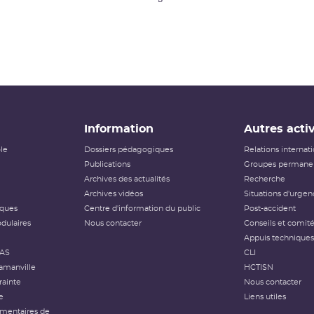
Information
Autres activ
ôle
Dossiers pédagogiques
Relations internat
Publications
Groupes permanen
Archives des actualités
Recherche
Archives vidéos
Situations d'urgen
iques
Centre d'information du public
Post-accident
dulaires
Nous contacter
Conseils et comit
Appuis techniques
FAS
CLI
amanville
HCTISN
rainte
Nous contacter
e
Liens utiles
émentaires de