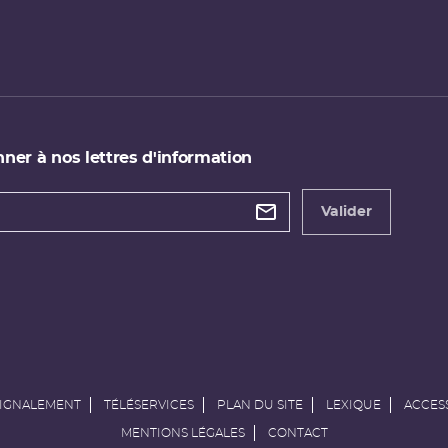
ner à nos lettres d'information
 de
etter
Valider
e
SIGNALEMENT
TÉLÉSERVICES
PLAN DU SITE
LEXIQUE
ACCESS
MENTIONS LÉGALES
CONTACT