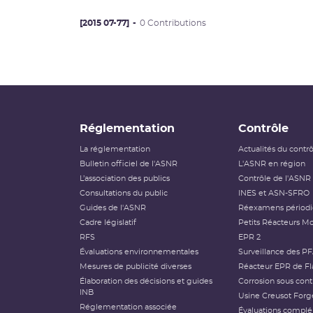
[2015 07-77]
0 Contributions
Réglementation
Contrôle
La réglementation
Actualités du contr
Bulletin officiel de l'ASNR
L'ASNR en région
L’association des publics
Contrôle de l'ASNR
Consultations du public
INES et ASN-SFRO
Guides de l'ASNR
Réexamens périod
Cadre législatif
Petits Réacteurs Mo
RFS
EPR 2
Évaluations environnementales
Surveillance des P
Mesures de publicité diverses
Réacteur EPR de Fl
Élaboration des décisions et guides
Corrosion sous cont
INB
Usine Creusot Forg
Réglementation associée
Évaluations compl