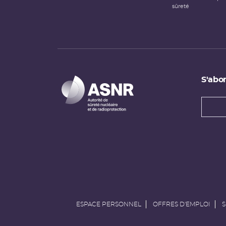
sûreté
S'abon
Types
newsl
Adress
e-
mail
ESPACE PERSONNEL
OFFRES D'EMPLOI