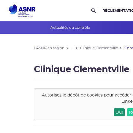
RÉGLEMENTATI
Rechercher dans l
Actualités du contrôle
L'ASNR en région
L'ASNR en région
...
Clinique Clementville
Cons
Contrôle de l'ASNR
INES et ASN-SFRO
Clinique Clementville
Réexamens périodiques
Petits Réacteurs Modulaires
Autorisez le dépôt de cookies pour accéder 
Linke
EPR 2
Oui
To
Surveillance des PFAS
Réacteur EPR de Flamanville