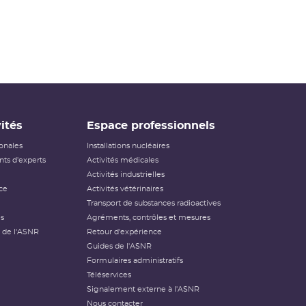
ités
Espace professionnels
ionales
Installations nucléaires
ts d'experts
Activités médicales
Activités industrielles
ce
Activités vétérinaires
Transport de substances radioactives
és
Agréments, contrôles et mesures
 de l'ASNR
Retour d'expérience
Guides de l'ASNR
Formulaires administratifs
Téléservices
Signalement externe à l'ASNR
Nous contacter