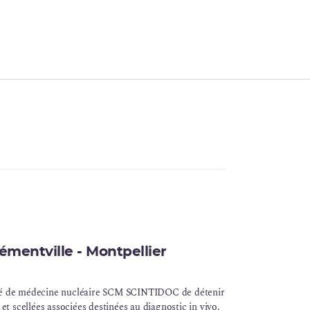
émentville - Montpellier
té de
médecine nucléaire
SCM SCINTIDOC de détenir
 et scellées associées destinées au
diagnostic in vivo
.