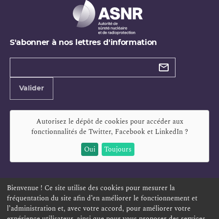
S'abonner à nos lettres d'information
Types de
newsletter
Adresse
Valider
e-
mail
Autorisez le dépôt de cookies pour accéder aux
fonctionnalités de
Twitter, Facebook et LinkedIn
?
Oui
Toujours
Bienvenue ! Ce site utilise des cookies pour mesurer la
fréquentation du site afin d’en améliorer le fonctionnement et
ESPACE PERSONNEL
OFFRES D'EMPLOI
SIGNALEMENT
l’administration et, avec votre accord, pour améliorer votre
TÉLÉSERVICES
PLAN DU SITE
LEXIQUE
expérience utilisateur, ainsi que pour vous proposer des services