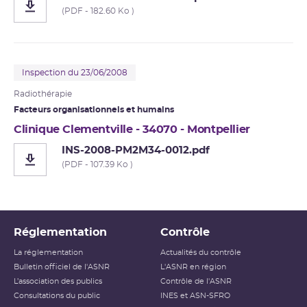
(PDF - 182.60 Ko )
Inspection du 23/06/2008
Radiothérapie
Facteurs organisationnels et humains
Clinique Clementville - 34070 - Montpellier
INS-2008-PM2M34-0012.pdf
(PDF - 107.39 Ko )
Réglementation
Contrôle
La réglementation
Actualités du contrôle
Bulletin officiel de l'ASNR
L'ASNR en région
L’association des publics
Contrôle de l'ASNR
Consultations du public
INES et ASN-SFRO