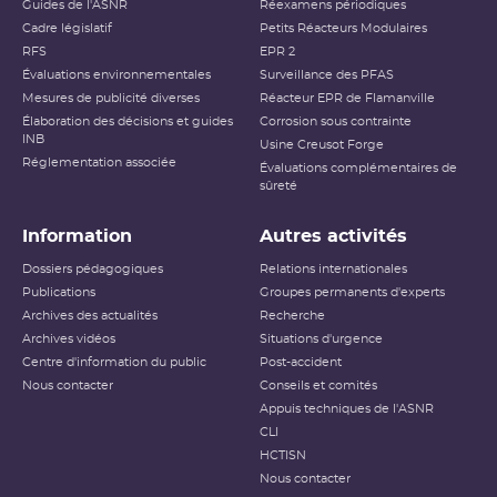
Guides de l'ASNR
Réexamens périodiques
Cadre législatif
Petits Réacteurs Modulaires
RFS
EPR 2
Évaluations environnementales
Surveillance des PFAS
Mesures de publicité diverses
Réacteur EPR de Flamanville
Élaboration des décisions et guides
Corrosion sous contrainte
INB
Usine Creusot Forge
Réglementation associée
Évaluations complémentaires de
sûreté
Information
Autres activités
Dossiers pédagogiques
Relations internationales
Publications
Groupes permanents d'experts
Archives des actualités
Recherche
Archives vidéos
Situations d'urgence
Centre d'information du public
Post-accident
Nous contacter
Conseils et comités
Appuis techniques de l'ASNR
CLI
HCTISN
Nous contacter