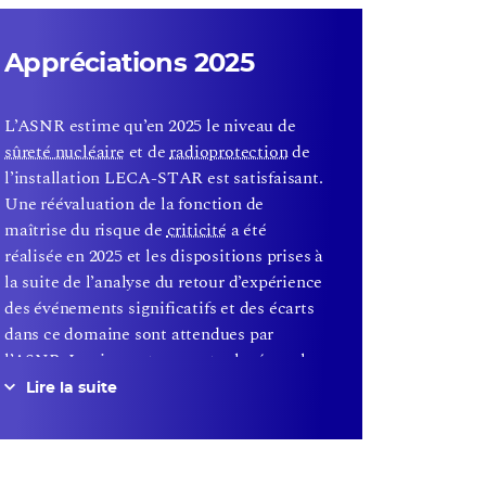
Appréciations 2025
L’ASNR estime qu’en 2025 le niveau de
sûreté nucléaire
et de
radioprotection
de
l’installation LECA-STAR est satisfaisant.
Une réévaluation de la fonction de
maîtrise du risque de
criticité
a été
réalisée en 2025 et les dispositions prises à
la suite de l’analyse du retour d’expérience
des événements significatifs et des écarts
dans ce domaine sont attendues par
l’ASNR. Les inspecteurs ont relevé que la
gestion de certains écarts identifiés lors
Lire la suite
du réexamen apparaît perfectible,
notamment en ce qui concerne l’analyse
des causes ainsi que la définition et la