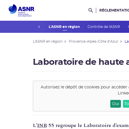
RÉGLEMENTATI
Rechercher dans l
prev
Actualités du contrôle
L'ASNR en région
Contrôle de l'ASNR
L'ASNR en région
Provence-Alpes-Côte d’Azur
La
Laboratoire de haute 
Autorisez le dépôt de cookies pour accéder 
Linke
Oui
To
L’
INB
55 regroupe le Laboratoire d’exame