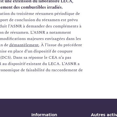
est une extension du laboratoire LECA,
nnement des combustibles irradiés.
tation du troisième réexamen périodique de
apport de conclusion du réexamen est prévu
conduit l’ASNR à demander des compléments à
sion de réexamen. L’ASNR a notamment
 modifications majeures envisagées dans les
lan de
démantèlement
. À l’issue du précédent
ise en place d’un dispositif de coupure
 (DCS). Dans sa réponse le CEA n’a pas
AR au dispositif existant du LECA. L’ASNR a
conomique de faisabilité du raccordement de
Information
Autres activ