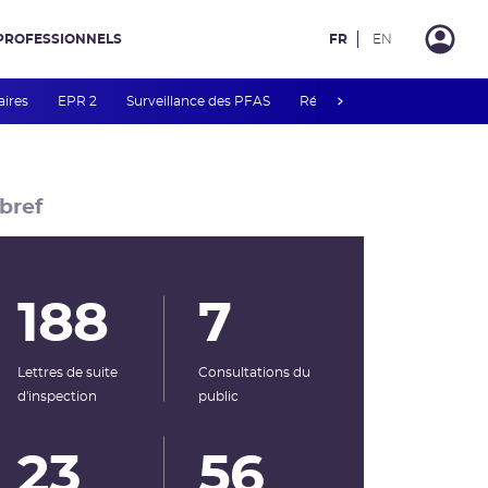
PROFESSIONNELS
FR
EN
next
aires
EPR 2
Surveillance des PFAS
Réacteur EPR de Flamanvill
bref
188
7
Lettres de suite
Consultations du
d'inspection
public
23
56