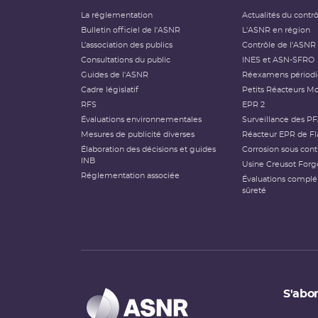
La réglementation
Actualités du contr
Bulletin officiel de l'ASNR
L'ASNR en région
L’association des publics
Contrôle de l'ASNR
Consultations du public
INES et ASN-SFRO
Guides de l'ASNR
Réexamens périod
Cadre législatif
Petits Réacteurs Mo
RFS
EPR 2
Évaluations environnementales
Surveillance des P
Mesures de publicité diverses
Réacteur EPR de Fl
Élaboration des décisions et guides
Corrosion sous cont
INB
Usine Creusot Forg
Réglementation associée
Évaluations compl
sûreté
S'abon
Types