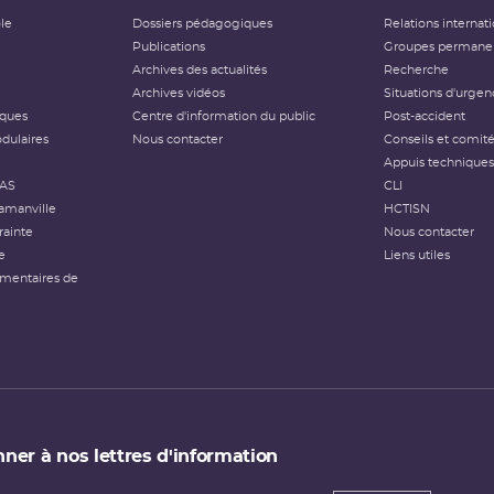
ôle
Dossiers pédagogiques
Relations internat
Publications
Groupes permanen
Archives des actualités
Recherche
Archives vidéos
Situations d'urgen
iques
Centre d'information du public
Post-accident
dulaires
Nous contacter
Conseils et comit
Appuis techniques
FAS
CLI
amanville
HCTISN
rainte
Nous contacter
e
Liens utiles
émentaires de
ner à nos lettres d'information
 de