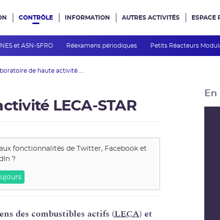
ON
CONTRÔLE
INFORMATION
AUTRES ACTIVITÉS
ESPACE 
e site
INES et ASN-SFRO
Réexamens périodiques
Petits Réacteurs Modul
boratoire de haute activité ...
En 
activité LECA‑STAR
aux fonctionnalités de
Twitter, Facebook et
dIn
?
ujours
ns des combustibles actifs (
LECA
) et