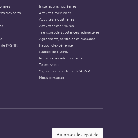
ionales
Installations nucléaires
ts d'experts
Activités médicales
Activités industrielles
ce
Activités vétérinaires
Transport de substances radioactives
és
Agréments, contrôles et mesures
 de l'ASNR
Retour d'expérience
Guides de l'ASNR
Formulaires administratifs
Téléservices
Signalement externe à l'ASNR
Nous contacter
Autorisez le dépôt de